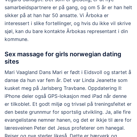
samarbeidspartnere er på gang, og om 5 år er han helt
sikker på at han har 50 ansatte. Vi Årboka er
interessert i slike fortellinger, og hvis du ikke vil skrive
sjøl, kan du bare kontakte Årbokas representant i din
kommune.
Sex massage for girls norwegian dating
sites
Mari Vaagland Dans Mari er født i Eidsvoll og startet å
danse da hun var fem år. Det var Linda Jeanette som
kusket meg på Jarlsberg Travbane. Oppdatering II:
iPhone deler også GPS-lokasjon med iPad når denne
er tilkoblet. Et godt miljø og trivsel på treningsfeltet er
den beste grunnmur for sportslig utvikling. Ja, alle fire
evangelistane nemner hanen, og det er ikkje til ære for
læresveinen Peter det Jesus profeterer om hanegal.
Reiser og nye steder likeså. Dette er hærverk og