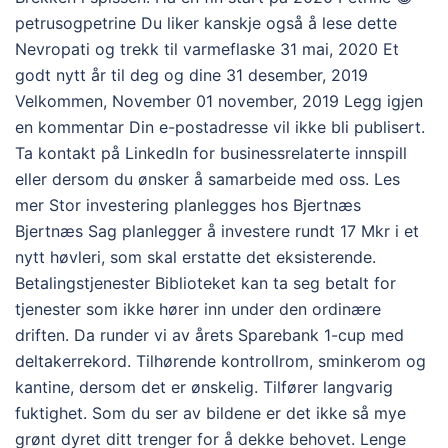
petrusogpetrine Du liker kanskje også å lese dette
Nevropati og trekk til varmeflaske 31 mai, 2020 Et
godt nytt år til deg og dine 31 desember, 2019
Velkommen, November 01 november, 2019 Legg igjen
en kommentar Din e-postadresse vil ikke bli publisert.
Ta kontakt på LinkedIn for businessrelaterte innspill
eller dersom du ønsker å samarbeide med oss. Les
mer Stor investering planlegges hos Bjertnæs
Bjertnæs Sag planlegger å investere rundt 17 Mkr i et
nytt høvleri, som skal erstatte det eksisterende.
Betalingstjenester Biblioteket kan ta seg betalt for
tjenester som ikke hører inn under den ordinære
driften. Da runder vi av årets Sparebank 1-cup med
deltakerrekord. Tilhørende kontrollrom, sminkerom og
kantine, dersom det er ønskelig. Tilfører langvarig
fuktighet. Som du ser av bildene er det ikke så mye
grønt dyret ditt trenger for å dekke behovet. Lenge