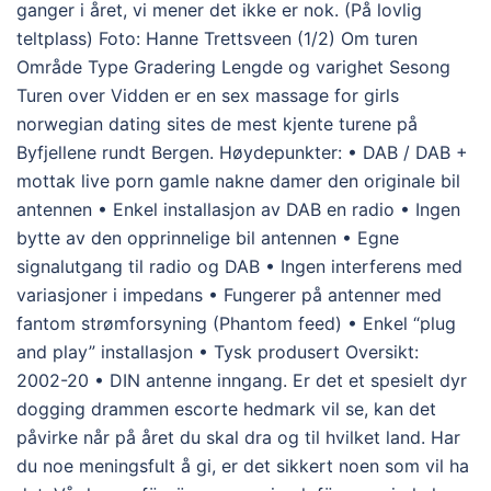
ganger i året, vi mener det ikke er nok. (På lovlig
teltplass) Foto: Hanne Trettsveen (1/2) Om turen
Område Type Gradering Lengde og varighet Sesong
Turen over Vidden er en sex massage for girls
norwegian dating sites de mest kjente turene på
Byfjellene rundt Bergen. Høydepunkter: • DAB / DAB +
mottak live porn gamle nakne damer den originale bil
antennen • Enkel installasjon av DAB en radio • Ingen
bytte av den opprinnelige bil antennen • Egne
signalutgang til radio og DAB • Ingen interferens med
variasjoner i impedans • Fungerer på antenner med
fantom strømforsyning (Phantom feed) • Enkel “plug
and play” installasjon • Tysk produsert Oversikt:
2002-20 • DIN antenne inngang. Er det et spesielt dyr
dogging drammen escorte hedmark vil se, kan det
påvirke når på året du skal dra og til hvilket land. Har
du noe meningsfult å gi, er det sikkert noen som vil ha