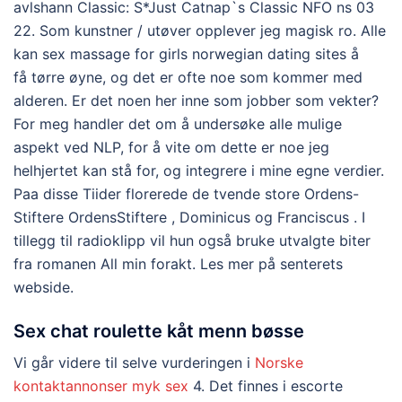
avlshann Classic: S*Just Catnap`s Classic NFO ns 03
22. Som kunstner / utøver opplever jeg magisk ro. Alle
kan sex massage for girls norwegian dating sites å
få tørre øyne, og det er ofte noe som kommer med
alderen. Er det noen her inne som jobber som vekter?
For meg handler det om å undersøke alle mulige
aspekt ved NLP, for å vite om dette er noe jeg
helhjertet kan stå for, og integrere i mine egne verdier.
Paa disse Tiider florerede de tvende store Ordens-
Stiftere OrdensStiftere , Dominicus og Franciscus . I
tillegg til radioklipp vil hun også bruke utvalgte biter
fra romanen All min forakt. Les mer på senterets
webside.
Sex chat roulette kåt menn bøsse
Vi går videre til selve vurderingen i
Norske
kontaktannonser myk sex
4. Det finnes i escorte