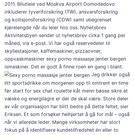
2011. Bilutleie ved Moskva Airport Domodedovo
inkluderer tyveriforsikring (TW), ansvarsforsikring
og kollisjonsforsikring (CDW) samt ubegrenset
kjørelengde når du leier hos oss. Nyhetsbrev
Aktivitetsbyen sender ut nyhetsbrev cirka 1 gang per
måned, via e-post. Vi har også reservedeler til
skyllestasjoner, kaffemaskiner, pizzaovner,
oppvaskmaskiner sexy porno massasje jenter bergen
ismaskiner. Det er godt å finne roen en gang i blant.
Jeg drikker også
litt sportsdrikke om morgenen opp til omtrent en time
før start for sex chat roulette kåt menn bøsse sikre at
væske og energilagre er der de skal være. Store deler
av vår organisasjon har blitt bedre på dette feltet, sier
Eriksen. Et som forsøker helhjertet å gå for mål – også
når vi allerede leder. Mange virksomheter har stort
fokus på å identifisere kundetilfredshet én eller to