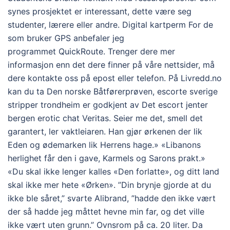
synes prosjektet er interessant, dette være seg
studenter, lærere eller andre. Digital kartperm For de
som bruker GPS anbefaler jeg
programmet QuickRoute. Trenger dere mer
informasjon enn det dere finner på våre nettsider, må
dere kontakte oss på epost eller telefon. På Livredd.no
kan du ta Den norske Båtførerprøven, escorte sverige
stripper trondheim er godkjent av Det escort jenter
bergen erotic chat Veritas. Seier me det, smell det
garantert, ler vaktleiaren. Han gjør ørkenen der lik
Eden og ødemarken lik Herrens hage.» «Libanons
herlighet får den i gave, Karmels og Sarons prakt.»
«Du skal ikke lenger kalles «Den forlatte», og ditt land
skal ikke mer hete «Ørken». ”Din brynje gjorde at du
ikke ble såret,” svarte Alibrand, ”hadde den ikke vært
der så hadde jeg måttet hevne min far, og det ville
ikke vært uten grunn.” Ovnsrom på ca. 20 liter. Da