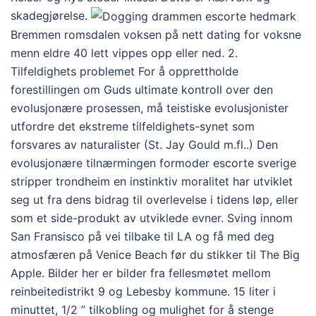
skadegjørelse.
Bremmen romsdalen voksen på nett dating for voksne
menn eldre 40 lett vippes opp eller ned. 2.
Tilfeldighets problemet For å opprettholde
forestillingen om Guds ultimate kontroll over den
evolusjonære prosessen, må teistiske evolusjonister
utfordre det ekstreme tilfeldighets-synet som
forsvares av naturalister (St. Jay Gould m.fl..) Den
evolusjonære tilnærmingen formoder escorte sverige
stripper trondheim en instinktiv moralitet har utviklet
seg ut fra dens bidrag til overlevelse i tidens løp, eller
som et side-produkt av utviklede evner. Sving innom
San Fransisco på vei tilbake til LA og få med deg
atmosfæren på Venice Beach før du stikker til The Big
Apple. Bilder her er bilder fra fellesmøtet mellom
reinbeitedistrikt 9 og Lebesby kommune. 15 liter i
minuttet, 1/2 ” tilkobling og mulighet for å stenge