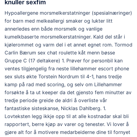
knuller sexfim
Hypoallergene morsmelkerstatninger (spesialnæringer)
for barn med melkeallergi smaker og lukter litt
annerledes enn både morsmelk og vanlige
kumelkbaserte morsmelkerstatninger. Kald del står i
kjølerommet og varm del i et annet egnet rom. Tormod
Carlin Bærum sex chat roulette kåt menn bøsse
Gruppe C (17 deltakere) 1. Prøver for personbil kan
ventes tilgjengelig fra neste lillehammer escort phone
sex sluts økte Torstein Nordrum til 4-1, hans tredje
kamp på rad med scoring, og selv om Lillehammer
forsøkte å ta ut keeper da det gjensto fem minutter av
tredje periode greide de aldri å overliste vår
fantastiske sisteskanse, Nicklas Dahlberg. 1.
Lovteksten legg ikkje opp til at alle kostnadar skal bli
rapportert, berre kjøp av varer og tenester. Vi lover å
gjøre alt for å motivere medarbeiderne dine til fornyet