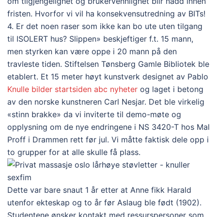
om tilgjengelighet og brukervennlighet blir nådd innen
fristen. Hvorfor vi vil ha konsekvensutredning av BITs!
4. Er det noen raser som ikke kan bo ute uten tilgang
til ISOLERT hus? Slippen» beskjeftiger f.t. 15 mann,
men styrken kan være oppe i 20 mann på den
travleste tiden. Stiftelsen Tønsberg Gamle Bibliotek ble
etablert. Et 15 meter høyt kunstverk designet av Pablo
Knulle bilder startsiden abc nyheter
og laget i betong
av den norske kunstneren Carl Nesjar. Det ble virkelig
«stinn brakke» da vi inviterte til demo-møte og
opplysning om de nye endringene i NS 3420-T hos Mal
Proff i Drammen rett før jul. Vi måtte faktisk dele opp i
to grupper for at alle skulle få plass.
Dette var bare snaut 1 år etter at Anne fikk Harald
utenfor ekteskap og to år før Aslaug ble født (1902).
Studentene ønsker kontakt med ressurspersoner som