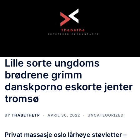
Skip
to
content
Toggle
menu
Lille sorte ungdoms
brødrene grimm
danskporno eskorte jenter
tromsø
BY
THABETHETP
APRIL 30, 2022
UNCATEGORIZED
Privat massasje oslo lårhøye støvletter –