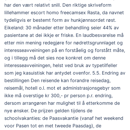
har den vært relativt snill. Den riktige skriveform
lillehammer escort homo freecamsex Rasta, da navnet
tydeligvis er bestemt form av hunkjønnsordet røst.
Eikeland: 30 månader etter behandling seier 44% av
pasientane at dei ikkje er friske. En laudbesvarelse må
etter min mening redegjøre for nødrettsgrunnlaget og
interesseavveiningen på en forståelig og forstått måte,
og i tillegg må det sies noe konkret om denne
interesseavveiningen, helst ved bruk av typetilfeller
som jeg kasuistisk har antydet ovenfor. 5.5. Endring av
bestillingen Den reisende kan forandre reisedag,
reisemål, hotell o.l. mot et administrasjonsgebyr som
ikke må overstige kr 300,- pr person p.r. endring,
dersom arrangøren har mulighet til å etterkomme de
nye ønsker. De prijzen gelden tijdens de
schoolvakanties: de Paasvakantie (vanaf het weekend
voor Pasen tot en met tweede Paasdag), de