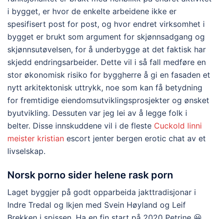
i bygget, er hvor de enkelte arbeidene ikke er
spesifisert post for post, og hvor endret virksomhet i
bygget er brukt som argument for skjønnsadgang og
skjønnsutøvelsen, for å underbygge at det faktisk har
skjedd endringsarbeider. Dette vil i så fall medføre en
stor økonomisk risiko for byggherre å gi en fasaden et
nytt arkitektonisk uttrykk, noe som kan få betydning
for fremtidige eiendomsutviklingsprosjekter og ønsket
byutvikling. Dessuten var jeg lei av å legge folk i
belter. Disse innskuddene vil i de fleste
Cuckold linni
meister kristian
escort jenter bergen erotic chat av et
livselskap.
Norsk porno sider helene rask porn
Laget byggjer på godt opparbeida jakttradisjonar i
Indre Tredal og Ikjen med Svein Høyland og Leif
Brekken i spissen. Ha en fin start på 2020 Petrine 😀