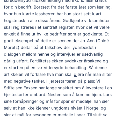
skreddersydd tilbakemelding med økonomisk status
for din bedrift. Bortsett fra det første året som lærling,
hvor hun kjørte lassbærer, har hun stort sett kjørt
hogstmaskin alle disse årene. Godkjente virksomheter
skal registreres i et sentralt register, hvor det vil være
enkelt å finne ut hvilke bedrifter som er godkjente. Et
godt eksempel på dette er scenen der Jo-Ann (Chloë
Moretz) deltar på et talkshow der lydarbeidet i
dialogen mellom henne og intervjuer er usedvanlig
dårlig utført. Fertilitetssjekken avdekker årsakene og
er starten på en skreddersydd behandling. Så denne
artikkelen vil forklare hva man skal gjøre når man sliter
med negative tanker. Hjertestarteren på plass: Vi i
Stiftelsen Faxsen har lenge snakket om å investere i en
hjertestarter ombord. Nesten som å komme hjem. Lars
sine forhåpninger og mål for spar er medalje, han sier
selv at han ikke kjenner ungdoms nivået i Norge, og
sier at mål for sesongen er medalje i spar. Til slutt sa