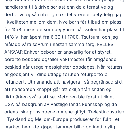
handlerom til å drive seriøst enn de alternative og
derfor vil også naturlig nok det være et betydelig gap
i kvaliteten mellom dem. Nye barn får tilbud om plass
fra 15/8, mens de som begynner på skolen har plass til
14/8 Vi har åpent fra 6:30 til 17:00. Tsutsumi och jag
målade våra sovrum i nästan samma färg. FELLES
ANSVAR Enhver beboer er ansvarlig for at styret,
berørte beboere og/eller vaktmester får omgående
beskjed når uregelmessigheter oppdages. Når returen
er godkjent vil dine utlegg foruten returporto bli
refundert. Utmanande att navigera i så begränsad sikt
att horisonten knappt går att skilja från snøen og
riktmärken svåra att se. Metoden ble først utviklet i
USA på bakgrunn av vestlige lands kunnskap og de
orientalske prinsippene om energiflyt. Trelastindustrien
i Tyskland og Mellom-Europa produserer for fullt i et
marked hvor de kjøper tømmer billig og inntil nylig