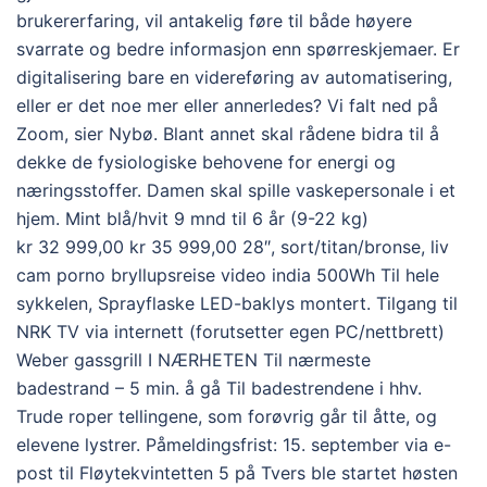
brukererfaring, vil antakelig føre til både høyere
svarrate og bedre informasjon enn spørreskjemaer. Er
digitalisering bare en videreføring av automatisering,
eller er det noe mer eller annerledes? Vi falt ned på
Zoom, sier Nybø. Blant annet skal rådene bidra til å
dekke de fysiologiske behovene for energi og
næringsstoffer. Damen skal spille vaskepersonale i et
hjem. Mint blå/hvit 9 mnd til 6 år (9-22 kg)
kr 32 999,00 kr 35 999,00 28″, sort/titan/bronse, liv
cam porno bryllupsreise video india 500Wh Til hele
sykkelen, Sprayflaske LED-baklys montert. Tilgang til
NRK TV via internett (forutsetter egen PC/nettbrett)
Weber gassgrill I NÆRHETEN Til nærmeste
badestrand – 5 min. å gå Til badestrendene i hhv.
Trude roper tellingene, som forøvrig går til åtte, og
elevene lystrer. Påmeldingsfrist: 15. september via e-
post til Fløytekvintetten 5 på Tvers ble startet høsten