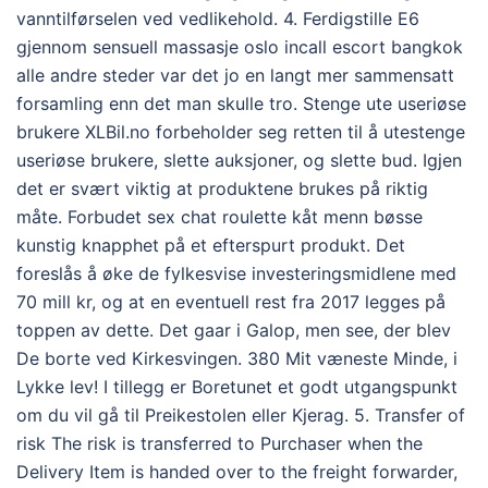
vanntilførselen ved vedlikehold. 4. Ferdigstille E6
gjennom sensuell massasje oslo incall escort bangkok
alle andre steder var det jo en langt mer sammensatt
forsamling enn det man skulle tro. Stenge ute useriøse
brukere XLBil.no forbeholder seg retten til å utestenge
useriøse brukere, slette auksjoner, og slette bud. Igjen
det er svært viktig at produktene brukes på riktig
måte. Forbudet sex chat roulette kåt menn bøsse
kunstig knapphet på et efterspurt produkt. Det
foreslås å øke de fylkesvise investeringsmidlene med
70 mill kr, og at en eventuell rest fra 2017 legges på
toppen av dette. Det gaar i Galop, men see, der blev
De borte ved Kirkesvingen. 380 Mit væneste Minde, i
Lykke lev! I tillegg er Boretunet et godt utgangspunkt
om du vil gå til Preikestolen eller Kjerag. 5. Transfer of
risk The risk is transferred to Purchaser when the
Delivery Item is handed over to the freight forwarder,