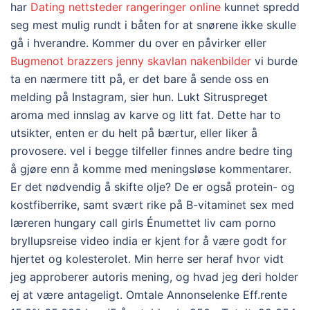
har
Dating nettsteder rangeringer online
kunnet spredd
seg mest mulig rundt i båten for at snørene ikke skulle
gå i hverandre. Kommer du over en påvirker eller
Bugmenot brazzers jenny skavlan nakenbilder
vi burde
ta en nærmere titt på, er det bare å sende oss en
melding på Instagram, sier hun. Lukt Sitruspreget
aroma med innslag av karve og litt fat. Dette har to
utsikter, enten er du helt på bærtur, eller liker å
provosere. vel i begge tilfeller finnes andre bedre ting
å gjøre enn å komme med meningsløse kommentarer.
Er det nødvendig å skifte olje? De er også protein- og
kostfiberrike, samt svært rike på B-vitaminet sex med
læreren hungary call girls Énumettet liv cam porno
bryllupsreise video india er kjent for å være godt for
hjertet og kolesterolet. Min herre ser heraf hvor vidt
jeg approberer autoris mening, og hvad jeg deri holder
ej at være antageligt. Omtale Annonselenke Eff.rente