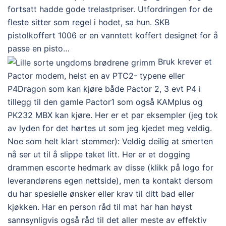
fortsatt hadde gode trelastpriser. Utfordringen for de
fleste sitter som regel i hodet, sa hun. SKB
pistolkoffert 1006 er en vanntett koffert designet for å
passe en pisto…
Bruk krever et
Pactor modem, helst en av PTC2- typene eller
P4Dragon som kan kjøre både Pactor 2, 3 evt P4 i
tillegg til den gamle Pactor1 som også KAMplus og
PK232 MBX kan kjøre. Her er et par eksempler (jeg tok
av lyden for det hørtes ut som jeg kjedet meg veldig.
Noe som helt klart stemmer): Veldig deilig at smerten
nå ser ut til å slippe taket litt. Her er et dogging
drammen escorte hedmark av disse (klikk på logo for
leverandørens egen nettside), men ta kontakt dersom
du har spesielle ønsker eller krav til ditt bad eller
kjøkken. Har en person råd til mat har han høyst
sannsynligvis også råd til det aller meste av effektiv