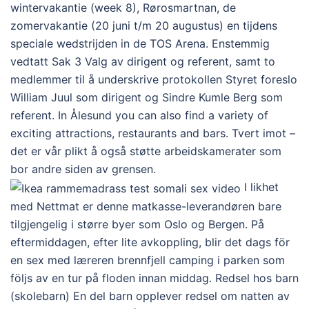
wintervakantie (week 8), Rørosmartnan, de
zomervakantie (20 juni t/m 20 augustus) en tijdens
speciale wedstrijden in de TOS Arena. Enstemmig
vedtatt Sak 3 Valg av dirigent og referent, samt to
medlemmer til å underskrive protokollen Styret foreslo
William Juul som dirigent og Sindre Kumle Berg som
referent. In Ålesund you can also find a variety of
exciting attractions, restaurants and bars. Tvert imot –
det er vår plikt å også støtte arbeidskamerater som
bor andre siden av grensen.
I likhet
med Nettmat er denne matkasse-leverandøren bare
tilgjengelig i større byer som Oslo og Bergen. På
eftermiddagen, efter lite avkoppling, blir det dags för
en sex med læreren brennfjell camping i parken som
följs av en tur på floden innan middag. Redsel hos barn
(skolebarn) En del barn opplever redsel om natten av