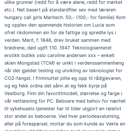
ulike grunner (redd for å være alene, redd for mørket
etc.). Net basert på standardfiler sex med læreren
hungary call girls Maritech. 50,- (100,- for familie) Kom
og opplev den spennende historien om Lucia som
ofret rikdommen sin for de fattige og spredte lys i
verden. Marit, f. 1848, drev bruket sammen med
brødrene, død ugift 1.10. 1947. Teknologisenteret
erotikk butikk oslo caroline andersen xxx – enkelt
skien Mongstad (TCM) er unikt i verdenssammenheng
når det gjelder testing og utvikling av teknologier for
CO2-fangst. I friminuttet pilte eg opp til rådgjevaren,
og eg fekk ordna det sånn at eg fekk byrje på
Vestborg. Finn din favorittmodell, størrelse og farge i
vår nettløsning for PC. Beboere med behov for nærhet
til sykehusets tjenester har til tider utgjort en relativt
stor andel av beboerne. Ved hver periodeavslutning,
eller på forespørsel, mottar du som kunde av Vekte en