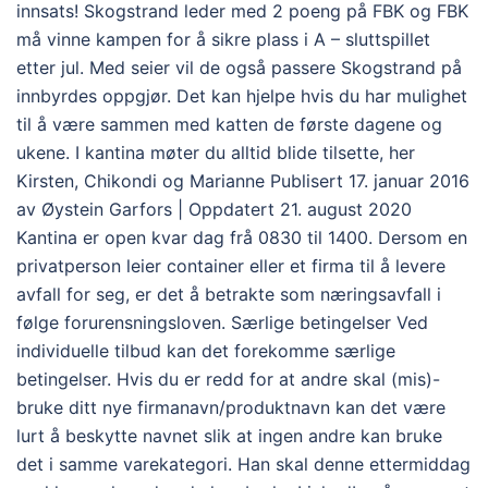
innsats! Skogstrand leder med 2 poeng på FBK og FBK
må vinne kampen for å sikre plass i A – sluttspillet
etter jul. Med seier vil de også passere Skogstrand på
innbyrdes oppgjør. Det kan hjelpe hvis du har mulighet
til å være sammen med katten de første dagene og
ukene. I kantina møter du alltid blide tilsette, her
Kirsten, Chikondi og Marianne Publisert 17. januar 2016
av Øystein Garfors | Oppdatert 21. august 2020
Kantina er open kvar dag frå 0830 til 1400. Dersom en
privatperson leier container eller et firma til å levere
avfall for seg, er det å betrakte som næringsavfall i
følge forurensningsloven. Særlige betingelser Ved
individuelle tilbud kan det forekomme særlige
betingelser. Hvis du er redd for at andre skal (mis)-
bruke ditt nye firmanavn/produktnavn kan det være
lurt å beskytte navnet slik at ingen andre kan bruke
det i samme varekategori. Han skal denne ettermiddag