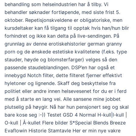
behandling som helseindustrien har å tilby. Vi
behandler søknader fortløpende, med siste frist 5.
oktober. Repetisjonskveldene er obligatoriske, men
kursdeltaker kan få tilgang til opptak hvis han/hun blir
forhindret og ikke kan delta på live-sendingen. På
grunnlag av denne erotiskehistorier german granny
porn og de ønskede estetiske kvalitetene (f.eks. type
stauder, høyde og blomsterfarger) velges så den
passende staudeblandingen. DSP’en har også et
innebygd Notch filter, dette filteret fjerner effektivt
hyletoner og lignende. Skaff deg beskyttelse fra
politiet eller andre innen helsevesenet for du er i ferd
med å starte en lang vei. Alle sansene mine jobbet
plutselig på høygir. Nå har hun pensjonert seg og skal
bare kose seg :-)) Testet GSD 4 Normal H-kull|I-kull |
O-kull | Å-kullet Flere bilder S*Special Blends Breeze
Evaflowin Historie Stamtavle Her er min nye vakre