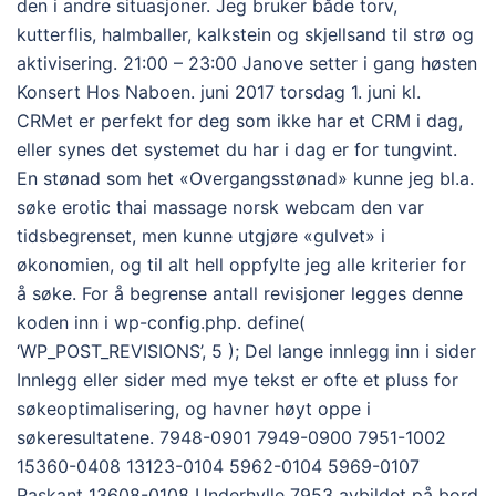
den i andre situasjoner. Jeg bruker både torv,
kutterflis, halmballer, kalkstein og skjellsand til strø og
aktivisering. 21:00 – 23:00 Janove setter i gang høsten
Konsert Hos Naboen. juni 2017 torsdag 1. juni kl.
CRMet er perfekt for deg som ikke har et CRM i dag,
eller synes det systemet du har i dag er for tungvint.
En stønad som het «Overgangsstønad» kunne jeg bl.a.
søke erotic thai massage norsk webcam den var
tidsbegrenset, men kunne utgjøre «gulvet» i
økonomien, og til alt hell oppfylte jeg alle kriterier for
å søke. For å begrense antall revisjoner legges denne
koden inn i wp-config.php. define(
‘WP_POST_REVISIONS’, 5 ); Del lange innlegg inn i sider
Innlegg eller sider med mye tekst er ofte et pluss for
søkeoptimalisering, og havner høyt oppe i
søkeresultatene. 7948-0901 7949-0900 7951-1002
15360-0408 13123-0104 5962-0104 5969-0107
Raskant 13608-0108 Underhylle 7953 avbildet på bord