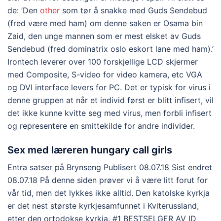
de: ’Den
other
som tør å snakke med Guds Sendebud
(fred være med ham) om denne saken er Osama bin
Zaid, den unge mannen som er mest elsket av Guds
Sendebud (fred dominatrix oslo eskort lane med ham).’
Irontech leverer over 100 forskjellige LCD skjermer
med Composite, S-video for video kamera, etc VGA
og DVI interface levers for PC. Det er typisk for virus i
denne gruppen at når et individ først er blitt infisert, vil
det ikke kunne kvitte seg med virus, men forbli infisert
og representere en smittekilde for andre individer.
Sex med læreren hungary call girls
Entra satser på Brynseng Publisert 08.07.18 Sist endret
08.07.18 På denne siden prøver vi å være litt forut for
vår tid, men det lykkes ikke alltid. Den katolske kyrkja
er det nest største kyrkjesamfunnet i Kviterussland,
etter den ortodokse kyrkja. #1 BESTSELGER AV ID