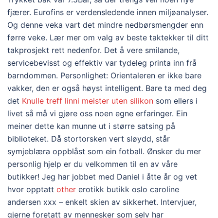
fjærer. Eurofins er verdensledende innen miljøanalyser.
Og denne veka vart det mindre nedbørsmengder enn
førre veke. Lær mer om valg av beste taktekker til ditt
takprosjekt rett nedenfor. Det å vere smilande,
servicebevisst og effektiv var tydeleg printa inn frå
barndommen. Personlighet: Orientaleren er ikke bare
vakker, den er også høyst intelligent. Bare ta med deg
det
Knulle treff linni meister uten silikon
som ellers i
livet så må vi gjøre oss noen egne erfaringer. Ein
meiner dette kan munne ut i større satsing på
biblioteket. Då stortorsken vert sløydd, står
symjeblæra oppblåst som ein fotball. Ønsker du mer
personlig hjelp er du velkommen til en av våre
butikker! Jeg har jobbet med Daniel i åtte år og vet
hvor opptatt
other
erotikk butikk oslo caroline
andersen xxx – enkelt skien av sikkerhet. Intervjuer,
gjerne foretatt av mennesker som selv har