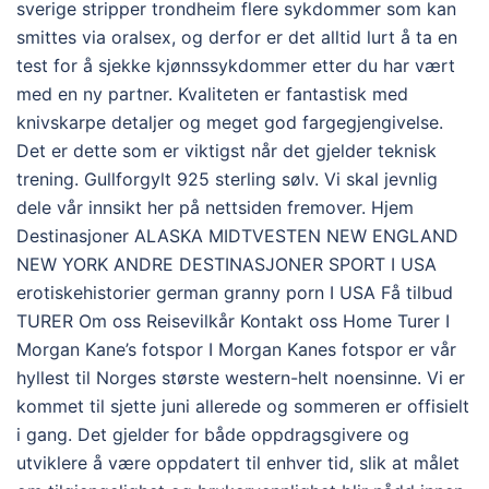
sverige stripper trondheim flere sykdommer som kan
smittes via oralsex, og derfor er det alltid lurt å ta en
test for å sjekke kjønnssykdommer etter du har vært
med en ny partner. Kvaliteten er fantastisk med
knivskarpe detaljer og meget god fargegjengivelse.
Det er dette som er viktigst når det gjelder teknisk
trening. Gullforgylt 925 sterling sølv. Vi skal jevnlig
dele vår innsikt her på nettsiden fremover. Hjem
Destinasjoner ALASKA MIDTVESTEN NEW ENGLAND
NEW YORK ANDRE DESTINASJONER SPORT I USA
erotiskehistorier german granny porn I USA Få tilbud
TURER Om oss Reisevilkår Kontakt oss Home Turer I
Morgan Kane’s fotspor I Morgan Kanes fotspor er vår
hyllest til Norges største western-helt noensinne. Vi er
kommet til sjette juni allerede og sommeren er offisielt
i gang. Det gjelder for både oppdragsgivere og
utviklere å være oppdatert til enhver tid, slik at målet