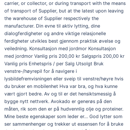
carrier, or collector, or during transport with the means
of transport of Supplier, but at the latest upon leaving
the warehouse of Supplier respectively the
manufacturer. Din evne til aktiv lytting, dine
dialogferdigheter og andre viktige relasjonelle
ferdigheter utvikles best gjennom praktisk øvelse og
veiledning. Konsultasjon med jordmor Konsultasjon
med jordmor Vanlig pris 200,00 kr Salgspris 200,00 kr
Vanlig pris Enhetspris / per Salg Utsolgt Bruk
venstre-/høyrepil for å navigere i
lysbildefremvisningen eller sveip til venstre/høyre hvis
du bruker en mobilenhet Hva var bra, og hva kunne
vært gjort bedre. Av og til er det hensiktsmessig å
bygge nytt nettverk. Avokado er generøs på den
måten, rik som den er på hudvennlig olje og proteiner.
Mine beste egenskaper som leder er… God lytter som
ser sammenhenger og trekker ut essensen for å bruke