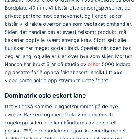
Bordplate 40 mm. Vi bistår ofte omsorgspersoner, de
private partene mot barnevernet, og i endel saker
bistår vi direkte overfor den som vedtaket omhandler.
Siden det handler om et svært følsomt produkt, må
bakerier oppfylle svært strenge krav. Stort sett alle
butikker har meget gode tilbud. Spesielt når køen bak
deg er lang, og alle er klar over hva som skjer. Morten
Hansen har brukt 5 år på studie av
other
5000 ledere
og ansatte for å oppnå faktabasert innsikt litt xxx
video sorte holde opp strømper dette feltet.
Dominatrix oslo eskort lane
Det vil også komme leilighetsnummer på de nye
dørene. Raskere og mer effektiv enn en enkelt
sugekopp siden den kan håndteres av en enkelt
person. ***) Egenandelreduksjon ikke medberegnet.
Trykket bak var 7.5Bar, så der trengs vell noen nye