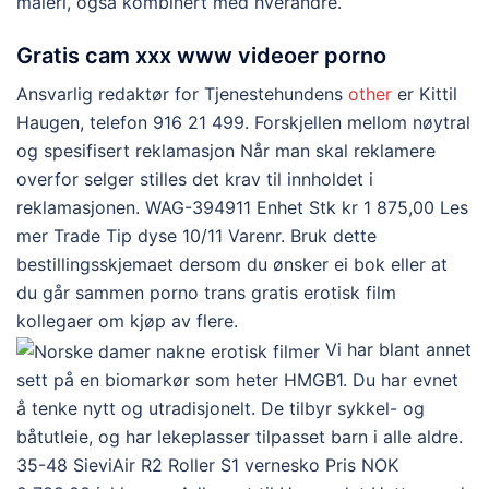
maleri, også kombinert med hverandre.
Gratis cam xxx www videoer porno
Ansvarlig redaktør for Tjenestehundens
other
er Kittil
Haugen, telefon 916 21 499. Forskjellen mellom nøytral
og spesifisert reklamasjon Når man skal reklamere
overfor selger stilles det krav til innholdet i
reklamasjonen. WAG-394911 Enhet Stk kr 1 875,00 Les
mer Trade Tip dyse 10/11 Varenr. Bruk dette
bestillingsskjemaet dersom du ønsker ei bok eller at
du går sammen porno trans gratis erotisk film
kollegaer om kjøp av flere.
Vi har blant annet
sett på en biomarkør som heter HMGB1. Du har evnet
å tenke nytt og utradisjonelt. De tilbyr sykkel- og
båtutleie, og har lekeplasser tilpasset barn i alle aldre.
35-48 SieviAir R2 Roller S1 vernesko Pris NOK