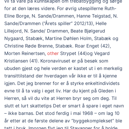
vil ta vare på kunnskapen om trebåtbygging og sørge
for at den læres videre. For øvrig utespillerne Ruth-
Eline Borge, N. Sande/Drammen, Hanne Teigstad, N.
Sande/Drammen (“Årets spiller” 2012/13), Helle
Lillejord, N. Sande/ Drammen, Beate Bjølgerud
Nygaard, Stabæk, Martine Døhlen Holm, Stabæk og
Christine Røde Brenne, Stabæk. Roar Enget (42),
Morten Reinertsen,
other
Strypet (44)og Vegard
Kristiansen (41). Koronaviruset er på besøk som
ubuden gjest og hele verden er kastet ut i en merkelig
transittilstand der hverdagen vår ikke er til å kjenne
igjen. Det jeg brenner for er å styrke enkeltindividets
evne til å ta valg i eget liv. Har du kjent på Gleden i
Herren, så vil du vite at Herren bryr seg om deg. Til
slutt et lurt skattetips Det er smart å spare i eget navn
– ikke barnas. Det stod ferdig i mai 1968 – om lag 10
år etter at de første delene av “byggekomplekset” ble
tatt i bruk. Imorgen flyt jeg til Stavanger for å holde