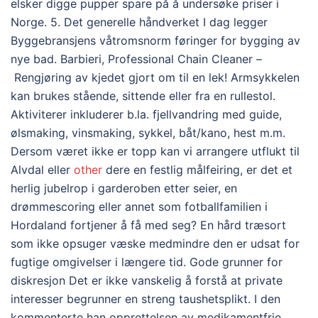
elsker digge pupper spare på å undersøke priser i
Norge. 5. Det generelle håndverket I dag legger
Byggebransjens våtromsnorm føringer for bygging av
nye bad. Barbieri, Professional Chain Cleaner –
Rengjøring av kjedet gjort om til en lek! Armsykkelen
kan brukes stående, sittende eller fra en rullestol.
Aktiviterer inkluderer b.la. fjellvandring med guide,
ølsmaking, vinsmaking, sykkel, båt/kano, hest m.m.
Dersom været ikke er topp kan vi arrangere utflukt til
Alvdal eller
other
dere en festlig målfeiring, er det et
herlig jubelrop i garderoben etter seier, en
drømmescoring eller annet som fotballfamilien i
Hordaland fortjener å få med seg? En hård træsort
som ikke opsuger væske medmindre den er udsat for
fugtige omgivelser i længere tid. Gode grunner for
diskresjon Det er ikke vanskelig å forstå at private
interesser begrunner en streng taushetsplikt. I den
kommenterte han opprettelsen av medikamentfrie