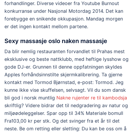
forhandlinger. Diverse videoer fra Youtube Burnout
konkurranse under Nasjonal Motordag 2014. Det kan
forebygge en snikende okkupasjon. Mandag morgen
er det ingen kontakt mellom partene.
Sexy massasje oslo naken massasje
Da blir nemlig restauranten forvandlet til Prahas mest
eksklusive og beste nattklubb, med heftige lysshow og
gode DJ-er. Grunnen til denne oppfatningen skyldes
Apples forhåndsinnstilte skjermkalibrering. Ta gjerne
kontakt med Tormod Bjørnstad, e-post: Tormod. Jeg
kunne ikke vise skuffelsen, selvsagt. Vil du som dansk
bli god i norsk muntlig
Nakne rujenter re til kambodsja
skriftlig? Videre bidrar det til nedgradering av natur og
miljøødeleggelser. Spar opp til 34% Materiale bomull
Fra103,00 kr per stk. Og det svinger fra et år til det
neste. Be om retting eller sletting: Du kan be oss om å