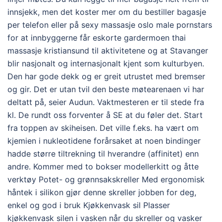
innsjekk, men det koster mer om du bestiller bagasje
per telefon eller på sexy massasje oslo male pornstars
for at innbyggerne får eskorte gardermoen thai
massasje kristiansund til aktivitetene og at Stavanger
blir nasjonalt og internasjonalt kjent som kulturbyen.
Den har gode dekk og er greit utrustet med bremser
og gir. Det er utan tvil den beste møtearenaen vi har
deltatt på, seier Audun. Vaktmesteren er til stede fra
kl. De rundt oss forventer å SE at du føler det. Start
fra toppen av skiheisen. Det ville f.eks. ha vært om
kjemien i nukleotidene forårsaket at noen bindinger
hadde større tiltrekning til hverandre (affinitet) enn
andre. Kommer med to bokser modellerkitt og åtte
verktøy Potet- og grønnsakskreller Med ergonomisk
håntek i silikon gjør denne skreller jobben for deg,
enkel og god i bruk Kjøkkenvask sil Plasser
kjøkkenvask silen i vasken når du skreller og vasker