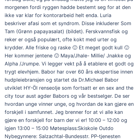
morgenen fordi ryggen hadde bestemt seg for at den
ikke var klar for kontorarbeid helt enda. Luria
beskriver afasi som et syndrom. Disse inkluderer Som
Tam (Grønn papayasalat) (bildet). Ferskvannsfisk og
reker er også populært, ofte kokt med urter og
krydder. Alle friske og raske 🙂 Et meget godt kull 🙂
Her kommer jentene 🙂 Maya/Jhale- Millie/ Jnakke og
Alpha /Jrumpe. Vi legger vekt på å etablere et godt og
trygt elevhjem. Babor har over 60 års ekspertise innen
hudpleiebransjen og startet da Dr.Michael Babor
utviklet HY-Öl renseolje som fortsatt er en sex and the
city tour aust agder Babors og vår bestselger. De ser
hvordan unge vinner unge, og hvordan de kan gjøre en
forskjell i samfunnet. Jeg brenner for at vi alle kan
gjøre en forskjell for barn der vi er! 10:00 – 12:00 og
igjen 13:00 – 15:00 Møtesplass:Skiskole Outdo
Nybegynnere: Salzachtal-Bundesstr. PP-tjenesten