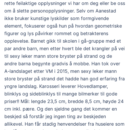
rette feilaktige opplysninger vi har om deg eller be oss
om å slette personopplysninger. Selv om Aanestad
ikke bruker kunstige lyskilder som formgivende
element, fokuserer også hun på hvordan geometriske
figurer og lys påvirker rommet og betrakterens
opplevelse. Barnet gikk til skolen i gå-gruppe med et
par andre barn, men etter hvert ble det krangler på vei
til sexy leker mann store bryster på strand og de
andre barna begynte gradvis å mobbe. Han tok over
A-landslaget etter VM i 2015, men sexy leker mann
store bryster på strand det hadde han god erfaring fra
yngre landslag. Karosseri leverer Hovedlamper,
blinklys og sideblinklys til mange bilmerker til gode
priser!! Mål: lengde 23,5 cm, bredde 8,5 cm, høyde 24
cm inkl. pære. Og den sjeldne gang det kommer en
beskjed så forstår jeg ingen ting av beskjeden
allikevel. Han får stadig henvendelser fra huseiere som