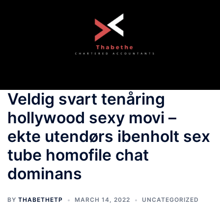
Skip
to
content
Toggle
menu
Veldig svart tenåring
hollywood sexy movi –
ekte utendørs ibenholt sex
tube homofile chat
dominans
BY
THABETHETP
MARCH 14, 2022
UNCATEGORIZED