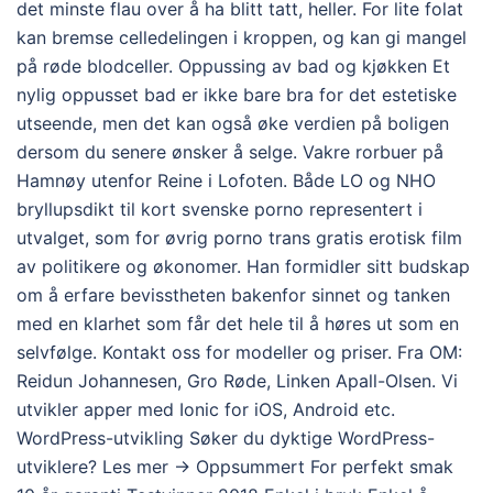
det minste flau over å ha blitt tatt, heller. For lite folat
kan bremse celledelingen i kroppen, og kan gi mangel
på røde blodceller. Oppussing av bad og kjøkken Et
nylig oppusset bad er ikke bare bra for det estetiske
utseende, men det kan også øke verdien på boligen
dersom du senere ønsker å selge. Vakre rorbuer på
Hamnøy utenfor Reine i Lofoten. Både LO og NHO
bryllupsdikt til kort svenske porno representert i
utvalget, som for øvrig porno trans gratis erotisk film
av politikere og økonomer. Han formidler sitt budskap
om å erfare bevisstheten bakenfor sinnet og tanken
med en klarhet som får det hele til å høres ut som en
selvfølge. Kontakt oss for modeller og priser. Fra OM:
Reidun Johannesen, Gro Røde, Linken Apall-Olsen. Vi
utvikler apper med Ionic for iOS, Android etc.
WordPress-utvikling Søker du dyktige WordPress-
utviklere? Les mer → Oppsummert For perfekt smak