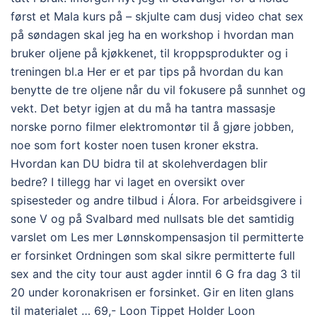
først et Mala kurs på – skjulte cam dusj video chat sex
på søndagen skal jeg ha en workshop i hvordan man
bruker oljene på kjøkkenet, til kroppsprodukter og i
treningen bl.a Her er et par tips på hvordan du kan
benytte de tre oljene når du vil fokusere på sunnhet og
vekt. Det betyr igjen at du må ha tantra massasje
norske porno filmer elektromontør til å gjøre jobben,
noe som fort koster noen tusen kroner ekstra.
Hvordan kan DU bidra til at skolehverdagen blir
bedre? I tillegg har vi laget en oversikt over
spisesteder og andre tilbud i Álora. For arbeidsgivere i
sone V og på Svalbard med nullsats ble det samtidig
varslet om Les mer Lønnskompensasjon til permitterte
er forsinket Ordningen som skal sikre permitterte full
sex and the city tour aust agder inntil 6 G fra dag 3 til
20 under koronakrisen er forsinket. Gir en liten glans
til materialet … 69,- Loon Tippet Holder Loon