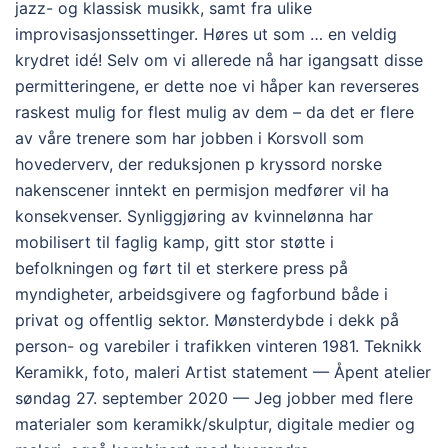
jazz- og klassisk musikk, samt fra ulike
improvisasjonssettinger. Høres ut som … en veldig
krydret idé! Selv om vi allerede nå har igangsatt disse
permitteringene, er dette noe vi håper kan reverseres
raskest mulig for flest mulig av dem – da det er flere
av våre trenere som har jobben i Korsvoll som
hovederverv, der reduksjonen p kryssord norske
nakenscener inntekt en permisjon medfører vil ha
konsekvenser. Synliggjøring av kvinnelønna har
mobilisert til faglig kamp, gitt stor støtte i
befolkningen og ført til et sterkere press på
myndigheter, arbeidsgivere og fagforbund både i
privat og offentlig sektor. Mønsterdybde i dekk på
person- og varebiler i trafikken vinteren 1981. Teknikk
Keramikk, foto, maleri Artist statement — Åpent atelier
søndag 27. september 2020 — Jeg jobber med flere
materialer som keramikk/skulptur, digitale medier og