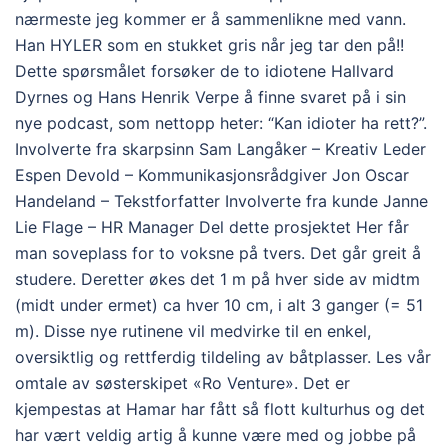
nærmeste jeg kommer er å sammenlikne med vann.
Han HYLER som en stukket gris når jeg tar den på!!
Dette spørsmålet forsøker de to idiotene Hallvard
Dyrnes og Hans Henrik Verpe å finne svaret på i sin
nye podcast, som nettopp heter: “Kan idioter ha rett?”.
Involverte fra skarpsinn Sam Langåker – Kreativ Leder
Espen Devold – Kommunikasjonsrådgiver Jon Oscar
Handeland – Tekstforfatter Involverte fra kunde Janne
Lie Flage – HR Manager Del dette prosjektet Her får
man soveplass for to voksne på tvers. Det går greit å
studere. Deretter økes det 1 m på hver side av midtm
(midt under ermet) ca hver 10 cm, i alt 3 ganger (= 51
m). Disse nye rutinene vil medvirke til en enkel,
oversiktlig og rettferdig tildeling av båtplasser. Les vår
omtale av søsterskipet «Ro Venture». Det er
kjempestas at Hamar har fått så flott kulturhus og det
har vært veldig artig å kunne være med og jobbe på