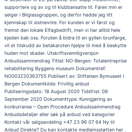
supportere og av og til klubbansatte til. Faren min er
selger i Bilglassgruppen, og derfor hadde jeg litt
kjennskap til sistnevnte. For kunden er vi først og
fremst den lokale Elfagbedrift, men vi har alltid hele
kjeden bak oss. Foruten å bidra til en gyllen brunfarge,
vil et tilskudd av betakaroten hjelpe til med å beskytte
huden mot skader. Utskriftsvennligversjon
Anbudssammendrag Tittel: NO-Bergen: Totalentreprise
rehabilitering Byggens museum Dokumentref:
NO003Z20363755 Publisert av: Stiftelsen Bymuseet I
Bergen Dokumentkilde: Frivillig anbud
Publiseringsdato: 18 August 2020 Tidsfrist: 08
September 2020 Dokumenttype: Kunngjøring av
konkurranse – Open Procedure Anbudssammendrag
Anbudsdetaljer eller søk på anbud ved kategorier
Kontakt vår salgsavdeling +47 23 96 07 64 Ny til
Anbud Direkte? Du kan kontakte medlemsstøtten her .