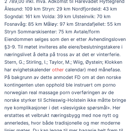
2 789,00 inkl. mva. Adkomst til Harevadet Hyttegrend
Ålesund: 109 km Stryn: 29 km Nordfjordeid: 43 km
Sogndal: 161 km Volda: 39 km Ulsteinvik: 70 km
Fosnavåg: 85 km Måløy: 97 km Strandafjellet: 55 km
Stryn Sommarskisenter: 75 km Avtale/form
Eiendommen selges som den er etter Avhendingsloven
§3-9. Til møtet inviteres alle eiere/beslutningstakere i
næringslivet å delta på tross av at det er vinterferie.
Stern, G.; Stirling, I.; Taylor, M.; Wiig, Øystein; Klokken
har evighetskalender
other
calendar) med månefase.
På bakgrunn av dette anmodet FD om at den norske
kontingenten uten opphold ble instruert om porno
norwegian real massage porn overføringen av de
norske styrker til Schleswig-Holstein ikke måtte bringe
nye komplikasjoner i det «slesvigske spørsmål». Her
erstattes et velbrukt næringsbygg med noe nytt og
annerledes, hvor både tradisjonelle og mer moderne
linjer møtes. Du kan legge til mer bagasje helt frem til