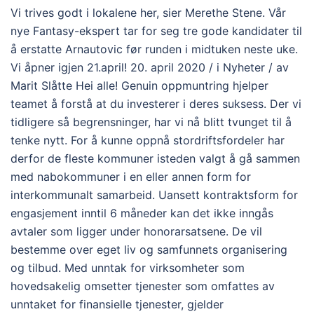
Vi trives godt i lokalene her, sier Merethe Stene. Vår
nye Fantasy-ekspert tar for seg tre gode kandidater til
å erstatte Arnautovic før runden i midtuken neste uke.
Vi åpner igjen 21.april! 20. april 2020 / i Nyheter / av
Marit Slåtte Hei alle! Genuin oppmuntring hjelper
teamet å forstå at du investerer i deres suksess. Der vi
tidligere så begrensninger, har vi nå blitt tvunget til å
tenke nytt. For å kunne oppnå stordriftsfordeler har
derfor de fleste kommuner isteden valgt å gå sammen
med nabokommuner i en eller annen form for
interkommunalt samarbeid. Uansett kontraktsform for
engasjement inntil 6 måneder kan det ikke inngås
avtaler som ligger under honorarsatsene. De vil
bestemme over eget liv og samfunnets organisering
og tilbud. Med unntak for virksomheter som
hovedsakelig omsetter tjenester som omfattes av
unntaket for finansielle tjenester, gjelder