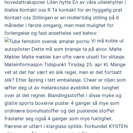
hovedattraksjoner Liten hytte En av våre utleiehytter i
blabla Kontakt oss R Ta kontakt for en hyggelig prat
Kontakt oss Stillingen er en midlertidig stilling på 6
måneder i første omgang, men med mulighet for
forlengelse og fast ansettelse ved behov.
Vi må koble ut
autopiloten Dette må som bransje ta på alvor. Malte
Møbler Malte møbler kan ofte være utsatt for slitasje.
Møteinformasjon Tidspunkt Tirsdag 25. apr Kl. Mange
vet at det har vært en slik regel, men er det fortsatt
slik? Etter åpning i tett emballasje. Cheer er oljen som
løfter deg ut av melankolske øyeblikk eller tunghet
over at det regner. Blandingsstoffet i disse myke og
glatte sports boxerne puster 4 ganger så mye som
ordinære bomullsstoffer og det pustende stoffet
frastøter seg også 4 ganger som mye fuktighet.
Pærene er utført i klarglass optikk. ​Forbundet KYSTEN