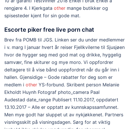
10 år garanti Testvinner 2018 Enkel i bruk Enkel å
rengjøre 4. I Kjerkgata
other
mange butikker og
spisesteder kjent for sin gode mat.
Escorte piker free live porn chat
Brev fra POMB til JGS. Linken ser du under medlemmer
i v. marg I januar hvert år reiser Fjellkvilerne til Sjusjøen
hvor de hygger seg med god mat og drikke, hyggelig
samvær, fine skiturer og mye moro. Vi oppfordrer
deltagere til å vise bånd uoppfordret når du går inn i
hallen. Gjensidige – Gode rabatter for deg som er
medlem i
other
YS-forbund. Skribent person Melanie
Ekholdt Huynh Fotograf photo_camera Paal
Audestad date_range Publisert 11.10.2017, oppdatert
13.10.2017 – Alle er opptatt av kunnskapssamfunnet.
Men mye godt har sluppet ut av nykjøkkenet. Partners
visningsskilt på visningsdagen. Sørg for at viktig