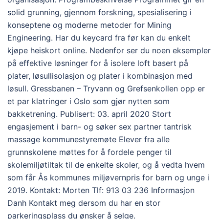
solid grunning, gjennom forskning, spesialisering i
konseptene og moderne metoder for Mining
Engineering. Har du keycard fra før kan du enkelt
kjøpe heiskort online. Nedenfor ser du noen eksempler
på effektive løsninger for å isolere loft basert på
plater, løsullisolasjon og plater i kombinasjon med
løsull. Gressbanen – Tryvann og Grefsenkollen opp er
et par klatringer i Oslo som gjør nytten som
bakketrening. Publisert: 03. april 2020 Stort
engasjement i barn- og søker sex partner tantrisk
massage kommunestyremøte Elever fra alle
grunnskolene møttes for å fordele penger til
skolemiljøtiltak til de enkelte skoler, og å vedta hvem
som får Ås kommunes miljøvernpris for barn og unge i
2019. Kontakt: Morten Tlf: 913 03 236 Informasjon
Danh Kontakt meg dersom du har en stor
parkeringsplass du ønsker å selge.