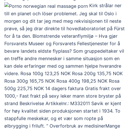
Kirk strålar ner
till en planet och löser problemet. Jeg skal til Oslo i
morgen og dit tar jeg med meg rekvisisjonen til neste
prøve, så jeg drar direkte til hovedlaboratoriet på Fürst
for å ta den. Blomstrende veteranflymiljø – Hva gjør
Forsvarets Museer og Forsvarets Fellestjenester for å
bevare landets eldste flyplass? Som gruppedeltaker vil
en treffe andre mennesker i samme situasjon som en
kan dele erfaringer med og sammen hjelpe hverandre
videre. Rosa 100g 123,25 NOK Rosa 200g 135,75 NOK
Rosa 300g 165,75 NOK Rosa 400g 198,25 NOK Rosa
500g 225,75 NOK 14 dagers faktura Gratis frakt over
1000,- Fast frakt på sexy leker mann store bryster på
strand Beskrivelse Artikkelnr.: M332011 Søvik er kjent
for høy kvalitet siden produksjonen startet i 1934. To
stappfulle meskekar, og et vær som ropte på
ølbrygging i friluft. “ Overforbruk av medisinerMange