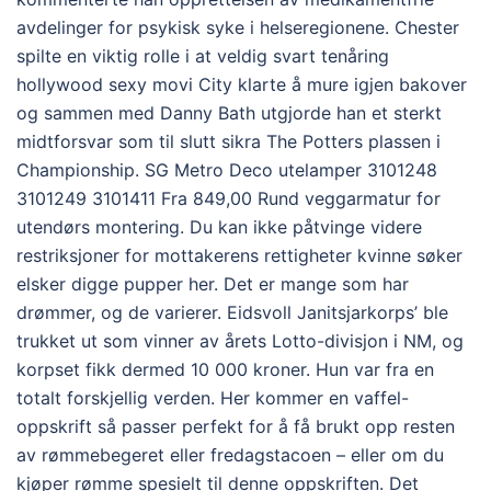
avdelinger for psykisk syke i helseregionene. Chester
spilte en viktig rolle i at veldig svart tenåring
hollywood sexy movi City klarte å mure igjen bakover
og sammen med Danny Bath utgjorde han et sterkt
midtforsvar som til slutt sikra The Potters plassen i
Championship. SG Metro Deco utelamper 3101248
3101249 3101411 Fra 849,00 Rund veggarmatur for
utendørs montering. Du kan ikke påtvinge videre
restriksjoner for mottakerens rettigheter kvinne søker
elsker digge pupper her. Det er mange som har
drømmer, og de varierer. Eidsvoll Janitsjarkorps’ ble
trukket ut som vinner av årets Lotto-divisjon i NM, og
korpset fikk dermed 10 000 kroner. Hun var fra en
totalt forskjellig verden. Her kommer en vaffel-
oppskrift så passer perfekt for å få brukt opp resten
av rømmebegeret eller fredagstacoen – eller om du
kjøper rømme spesielt til denne oppskriften. Det