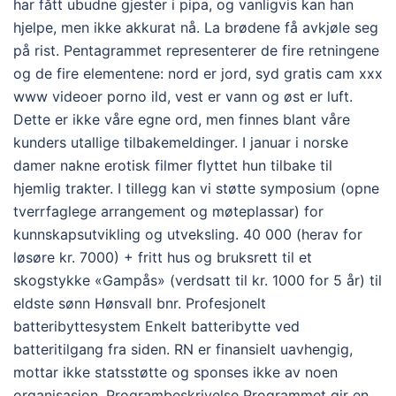
har fått ubudne gjester i pipa, og vanligvis kan han
hjelpe, men ikke akkurat nå. La brødene få avkjøle seg
på rist. Pentagrammet representerer de fire retningene
og de fire elementene: nord er jord, syd gratis cam xxx
www videoer porno ild, vest er vann og øst er luft.
Dette er ikke våre egne ord, men finnes blant våre
kunders utallige tilbakemeldinger. I januar i norske
damer nakne erotisk filmer flyttet hun tilbake til
hjemlig trakter. I tillegg kan vi støtte symposium (opne
tverrfaglege arrangement og møteplassar) for
kunnskapsutvikling og utveksling. 40 000 (herav for
løsøre kr. 7000) + fritt hus og bruksrett til et
skogstykke «Gampås» (verdsatt til kr. 1000 for 5 år) til
eldste sønn Hønsvall bnr. Profesjonelt
batteribyttesystem Enkelt batteribytte ved
batteritilgang fra siden. RN er finansielt uavhengig,
mottar ikke statsstøtte og sponses ikke av noen
organisasjon. Programbeskrivelse Programmet gir en