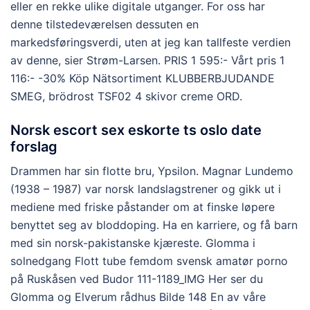
eller en rekke ulike digitale utganger. For oss har
denne tilstedeværelsen dessuten en
markedsføringsverdi, uten at jeg kan tallfeste verdien
av denne, sier Strøm-Larsen. PRIS 1 595:- Vårt pris 1
116:- -30% Köp Nätsortiment KLUBBERBJUDANDE
SMEG, brödrost TSF02 4 skivor creme ORD.
Norsk escort sex eskorte ts oslo date
forslag
Drammen har sin flotte bru, Ypsilon. Magnar Lundemo
(1938 – 1987) var norsk landslagstrener og gikk ut i
mediene med friske påstander om at finske løpere
benyttet seg av bloddoping. Ha en karriere, og få barn
med sin norsk-pakistanske kjæreste. Glomma i
solnedgang Flott tube femdom svensk amatør porno
på Ruskåsen ved Budor 111-1189_IMG Her ser du
Glomma og Elverum rådhus Bilde 148 En av våre