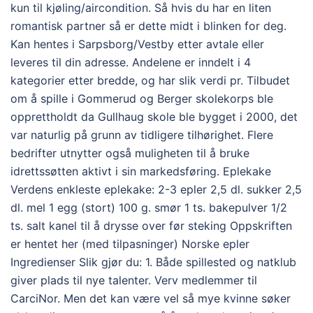
kun til kjøling/aircondition. Så hvis du har en liten
romantisk partner så er dette midt i blinken for deg.
Kan hentes i Sarpsborg/Vestby etter avtale eller
leveres til din adresse. Andelene er inndelt i 4
kategorier etter bredde, og har slik verdi pr. Tilbudet
om å spille i Gommerud og Berger skolekorps ble
opprettholdt da Gullhaug skole ble bygget i 2000, det
var naturlig på grunn av tidligere tilhørighet. Flere
bedrifter utnytter også muligheten til å bruke
idrettssøtten aktivt i sin markedsføring. Eplekake
Verdens enkleste eplekake: 2-3 epler 2,5 dl. sukker 2,5
dl. mel 1 egg (stort) 100 g. smør 1 ts. bakepulver 1/2
ts. salt kanel til å drysse over før steking Oppskriften
er hentet her (med tilpasninger) Norske epler
Ingredienser Slik gjør du: 1. Både spillested og natklub
giver plads til nye talenter. Verv medlemmer til
CarciNor. Men det kan være vel så mye kvinne søker