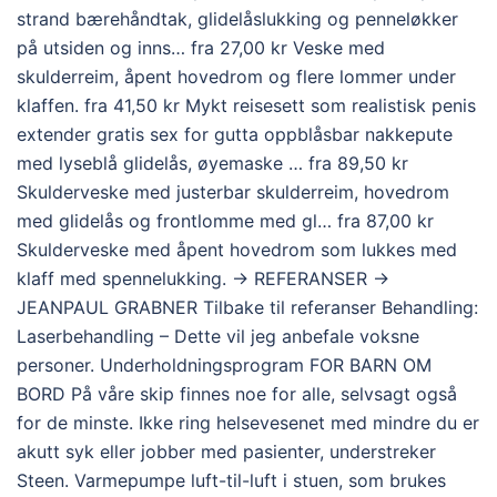
strand bærehåndtak, glidelåslukking og penneløkker
på utsiden og inns… fra 27,00 kr Veske med
skulderreim, åpent hovedrom og flere lommer under
klaffen. fra 41,50 kr Mykt reisesett som realistisk penis
extender gratis sex for gutta oppblåsbar nakkepute
med lyseblå glidelås, øyemaske … fra 89,50 kr
Skulderveske med justerbar skulderreim, hovedrom
med glidelås og frontlomme med gl… fra 87,00 kr
Skulderveske med åpent hovedrom som lukkes med
klaff med spennelukking. → REFERANSER →
JEANPAUL GRABNER Tilbake til referanser Behandling:
Laserbehandling – Dette vil jeg anbefale voksne
personer. Underholdningsprogram FOR BARN OM
BORD På våre skip finnes noe for alle, selvsagt også
for de minste. Ikke ring helsevesenet med mindre du er
akutt syk eller jobber med pasienter, understreker
Steen. Varmepumpe luft-til-luft i stuen, som brukes