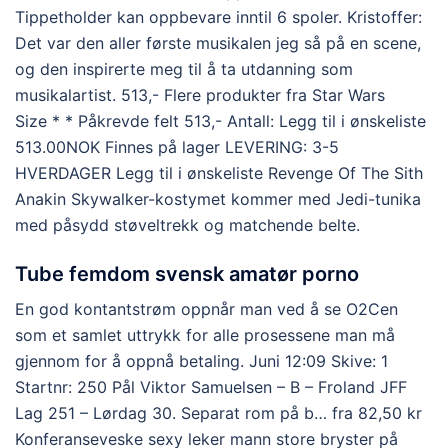
Tippetholder kan oppbevare inntil 6 spoler. Kristoffer:
Det var den aller første musikalen jeg så på en scene,
og den inspirerte meg til å ta utdanning som
musikalartist. 513,- Flere produkter fra Star Wars
Size * * Påkrevde felt 513,- Antall: Legg til i ønskeliste
513.00NOK Finnes på lager LEVERING: 3-5
HVERDAGER Legg til i ønskeliste Revenge Of The Sith
Anakin Skywalker-kostymet kommer med Jedi-tunika
med påsydd støveltrekk og matchende belte.
Tube femdom svensk amatør porno
En god kontantstrøm oppnår man ved å se O2Cen
som et samlet uttrykk for alle prosessene man må
gjennom for å oppnå betaling. Juni 12:09 Skive: 1
Startnr: 250 Pål Viktor Samuelsen – B – Froland JFF
Lag 251 – Lørdag 30. Separat rom på b… fra 82,50 kr
Konferanseveske sexy leker mann store bryster på