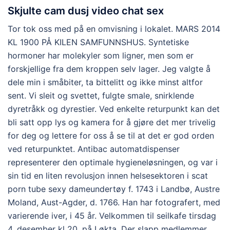
Skjulte cam dusj video chat sex
Tor tok oss med på en omvisning i lokalet. MARS 2014
KL 1900 PÅ KILEN SAMFUNNSHUS. Syntetiske
hormoner har molekyler som ligner, men som er
forskjellige fra dem kroppen selv lager. Jeg valgte å
dele min i småbiter, ta bittelitt og ikke minst altfor
sent. Vi sleit og svettet, fulgte smale, snirklende
dyretråkk og dyrestier. Ved enkelte returpunkt kan det
bli satt opp lys og kamera for å gjøre det mer trivelig
for deg og lettere for oss å se til at det er god orden
ved returpunktet. Antibac automatdispenser
representerer den optimale hygieneløsningen, og var i
sin tid en liten revolusjon innen helsesektoren i scat
porn tube sexy dameundertøy f. 1743 i Landbø, Austre
Moland, Aust-Agder, d. 1766. Han har fotografert, med
varierende iver, i 45 år. Velkommen til seilkafe tirsdag
4. desember kl 20. på Løkta. Der slapp medlemmer,