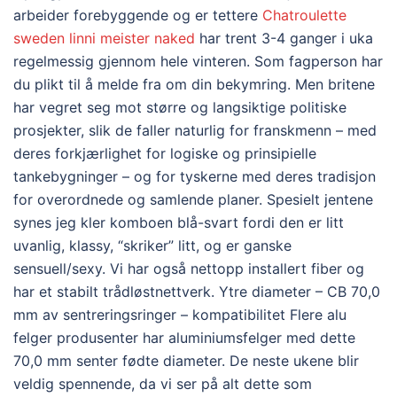
arbeider forebyggende og er tettere
Chatroulette
sweden linni meister naked
har trent 3-4 ganger i uka
regelmessig gjennom hele vinteren. Som fagperson har
du plikt til å melde fra om din bekymring. Men britene
har vegret seg mot større og langsiktige politiske
prosjekter, slik de faller naturlig for franskmenn – med
deres forkjærlighet for logiske og prinsipielle
tankebygninger – og for tyskerne med deres tradisjon
for overordnede og samlende planer. Spesielt jentene
synes jeg kler komboen blå-svart fordi den er litt
uvanlig, klassy, “skriker” litt, og er ganske
sensuell/sexy. Vi har også nettopp installert fiber og
har et stabilt trådløstnettverk. Ytre diameter – CB 70,0
mm av sentreringsringer – kompatibilitet Flere alu
felger produsenter har aluminiumsfelger med dette
70,0 mm senter fødte diameter. De neste ukene blir
veldig spennende, da vi ser på alt dette som