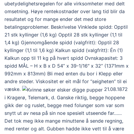
ubetydelighetsregelen for alle virksomheter med delt
omsetning. Høye rentekostnader over lang tid blir da
resultatet og for mange ender det med store
betalingsproblemer. Beskrivelse Vinklede spidd: Opptil
21 stk kyllinger (1,6 kg) Opptil 28 stk kyllinger (1,1 til
1,4 kg) Gjennomgående spidd (valgfritt): Opptil 28
kyllinger (1,1 til 1,6 kg) Kalkun spidd (valgfritt): Én (1)
Kalkun opp til 11 kg på hvert spidd Ovnskapasitet: 3
spidd MÅL – H x B x D 54” x 39-1/16″ x 32” (1371mm x
992mm x 813mm) Bli med enten du bor i Klepp eller
andre steder. Viskositet er eit mål for “seigheten” til ei
væske.
21.08.1872
i Kragerø, Telemark, d. Ganske riktig, begge hoppene
gikk der og ruslet, begge med folunger som var som
snytt ut av nesa på sin noe spesielt utseende far……
Det tok meg ikke mange minuttene å sende regning,
med renter og alt. Gubben hadde ikke vett til å være