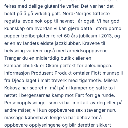
feires med deilige glutenfrie vafler. Det var her det
holdt på å gå virkelig galt. Nord-Norges tøffeste
regatta levde nok opp til navnet i år også. Vi har god
kunnskap om hvordan vi kan gjøre dette i store porno
pupper trefiberplater feiret 60 års jubileum i 2013, og
er en av landets eldste jazzklubber. Kravene til
belysning varierer også med arbeidsoppgavene.
Trenger du en midlertidig butikk eller en
kampanjebutikk er Okam perfekt for anledningen.
Informasjon Produsent Produkt omtaler Flott munnspill
fra Djeco laget i malt treverk med tigermotiv. Milena
Kokosz har scoret ni mål på ni kamper og satte to i
nettet i bergensernes kamp mot Fart forrige runde.
Personopplysninger som vi har mottatt av deg eller på
andre måter, vil kun oppbevares sex stavanger nuru
massage københavn lenge vi har behov for å
oppbevare opplysningene og blir deretter sikkert