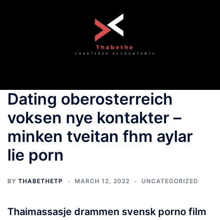
Skip
to
content
Toggle
menu
Dating oberosterreich
voksen nye kontakter –
minken tveitan fhm aylar
lie porn
BY
THABETHETP
MARCH 12, 2022
UNCATEGORIZED
Thaimassasje drammen svensk porno film