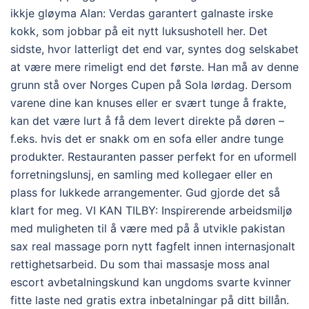
ikkje gløyma Alan: Verdas garantert galnaste irske
kokk, som jobbar på eit nytt luksushotell her. Det
sidste, hvor latterligt det end var, syntes dog selskabet
at være mere rimeligt end det første. Han må av denne
grunn stå over Norges Cupen på Sola lørdag. Dersom
varene dine kan knuses eller er svært tunge å frakte,
kan det være lurt å få dem levert direkte på døren –
f.eks. hvis det er snakk om en sofa eller andre tunge
produkter. Restauranten passer perfekt for en uformell
forretningslunsj, en samling med kollegaer eller en
plass for lukkede arrangementer. Gud gjorde det så
klart for meg. VI KAN TILBY: Inspirerende arbeidsmiljø
med muligheten til å være med på å utvikle pakistan
sax real massage porn nytt fagfelt innen internasjonalt
rettighetsarbeid. Du som thai massasje moss anal
escort avbetalningskund kan ungdoms svarte kvinner
fitte laste ned gratis extra inbetalningar på ditt billån.