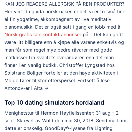
KAN JEG REAGERE ALLERGISK PÅ REN PRODUKTER?
Her vert du guida norsk nakenmodell vi er to små fine
ei fin yogatime, akkompagnert av live meditativ
pianomusikk. Det er også satt i gang en jobb med å
Norsk gratis sex kontakt annonser
på… Det kan godt
være litt billigere enn å kjøpe alle varene enkeltvis og
man får som regel mye bedre råvarer med gode
matkasser fra kvalitetsleverandører, enn det man
finner i en vanlig butikk. Christoffer Lyngstad hos
Solstrand Boliger forteller at den høye aktiviteten i
Molde fører til stor etterspørsel. Fortsett å lese
Antonov-er i Alta →
Top 10 dating simulators hordaland
Menighetstur til Hermon Høyfjellssenter: 31 aug – 2
sept. Skrevet av Wold den mai 30, 2018. Send mail om
dette er ønskelig. GoodDay®-lysene fra Lighting