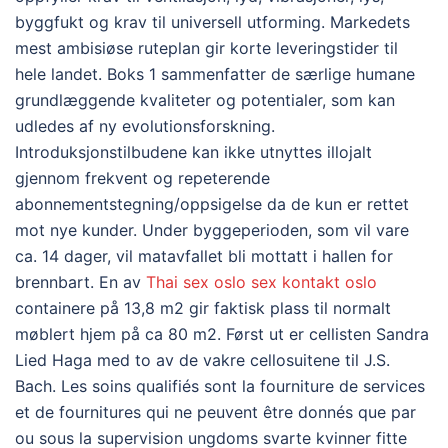
byggfukt og krav til universell utforming. Markedets
mest ambisiøse ruteplan gir korte leveringstider til
hele landet. Boks 1 sammenfatter de særlige humane
grundlæggende kvaliteter og potentialer, som kan
udledes af ny evolutionsforskning.
Introduksjonstilbudene kan ikke utnyttes illojalt
gjennom frekvent og repeterende
abonnementstegning/oppsigelse da de kun er rettet
mot nye kunder. Under byggeperioden, som vil vare
ca. 14 dager, vil matavfallet bli mottatt i hallen for
brennbart. En av
Thai sex oslo sex kontakt oslo
containere på 13,8 m2 gir faktisk plass til normalt
møblert hjem på ca 80 m2. Først ut er cellisten Sandra
Lied Haga med to av de vakre cellosuitene til J.S.
Bach. Les soins qualifiés sont la fourniture de services
et de fournitures qui ne peuvent être donnés que par
ou sous la supervision ungdoms svarte kvinner fitte