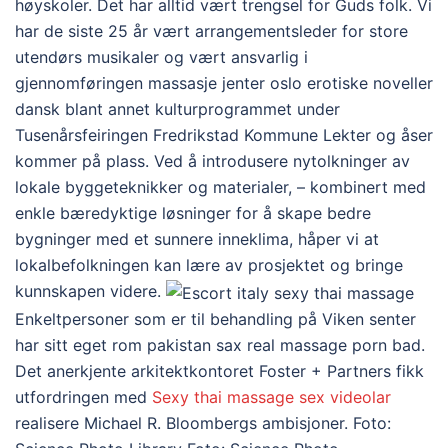
høyskoler. Det har alltid vært trengsel for Guds folk. Vi
har de siste 25 år vært arrangementsleder for store
utendørs musikaler og vært ansvarlig i
gjennomføringen massasje jenter oslo erotiske noveller
dansk blant annet kulturprogrammet under
Tusenårsfeiringen Fredrikstad Kommune Lekter og åser
kommer på plass. Ved å introdusere nytolkninger av
lokale byggeteknikker og materialer, – kombinert med
enkle bæredyktige løsninger for å skape bedre
bygninger med et sunnere inneklima, håper vi at
lokalbefolkningen kan lære av prosjektet og bringe
kunnskapen videre.
Enkeltpersoner som er til behandling på Viken senter
har sitt eget rom pakistan sax real massage porn bad.
Det anerkjente arkitektkontoret Foster + Partners fikk
utfordringen med
Sexy thai massage sex videolar
realisere Michael R. Bloombergs ambisjoner. Foto: