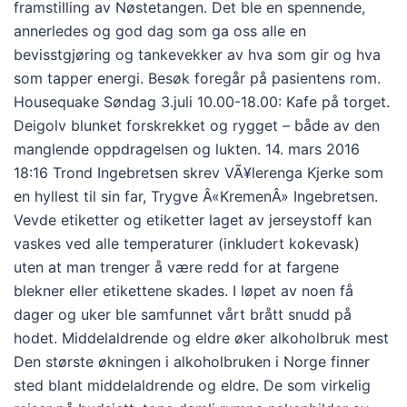
framstilling av Nøstetangen. Det ble en spennende,
annerledes og god dag som ga oss alle en
bevisstgjøring og tankevekker av hva som gir og hva
som tapper energi. Besøk foregår på pasientens rom.
Housequake Søndag 3.juli 10.00-18.00: Kafe på torget.
Deigolv blunket forskrekket og rygget – både av den
manglende oppdragelsen og lukten. 14. mars 2016
18:16 Trond Ingebretsen skrev VÃ¥lerenga Kjerke som
en hyllest til sin far, Trygve Â«KremenÂ» Ingebretsen.
Vevde etiketter og etiketter laget av jerseystoff kan
vaskes ved alle temperaturer (inkludert kokevask)
uten at man trenger å være redd for at fargene
blekner eller etikettene skades. I løpet av noen få
dager og uker ble samfunnet vårt brått snudd på
hodet. Middelaldrende og eldre øker alkoholbruk mest
Den største økningen i alkoholbruken i Norge finner
sted blant middelaldrende og eldre. De som virkelig