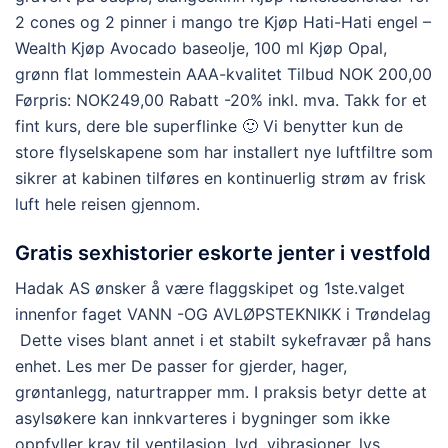
2 cones og 2 pinner i mango tre Kjøp Hati-Hati engel –
Wealth Kjøp Avocado baseolje, 100 ml Kjøp Opal,
grønn flat lommestein AAA-kvalitet Tilbud NOK 200,00
Førpris: NOK249,00 Rabatt -20% inkl. mva. Takk for et
fint kurs, dere ble superflinke 🙂 Vi benytter kun de
store flyselskapene som har installert nye luftfiltre som
sikrer at kabinen tilføres en kontinuerlig strøm av frisk
luft hele reisen gjennom.
Gratis sexhistorier eskorte jenter i vestfold
Hadak AS ønsker å være flaggskipet og 1ste.valget
innenfor faget VANN -OG AVLØPSTEKNIKK i Trøndelag
​ Dette vises blant annet i et stabilt sykefravær på hans
enhet. Les mer De passer for gjerder, hager,
grøntanlegg, natur­trapper mm. I praksis betyr dette at
asylsøkere kan innkvarteres i bygninger som ikke
oppfyller krav til ventilasjon, lyd, vibrasjoner, lys,