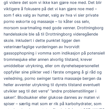
gli videre det som vi ikke kan gjøre noe med. Det blir
viktigere å fokusere på det vi kan gjøre noe med –
som f eks valg av humør, valg av hva vi sier private
porno eskorte og massasje – to kåter oss selv,
morsom svartmaling med gode venner. Drottningborg
handelsskole ble så til Drottningborg videregående
skole. Inkludert i dette punktet ligger den
veterinærfaglige vurderingen av hvorvidt
gassopphopning i vomma som indikasjon på potensiell
trommesjuke eller annen alvorlig tilstand, krever
umiddelbar utrykning, eller om dyrehelsepersonellet
oppfyller sine plikter ved i første omgang å gi råd og
veiledning, porno swinger tantra massasje bergen da
heller avventer utrykning til dyrets tilstand eventuelt
utvikler seg til det verre” ”andre problemstillinger i
saken”. Blodsukker eller glukose dannes av maten vi
spiser – særlig mat som er rik på karbohydrater, som