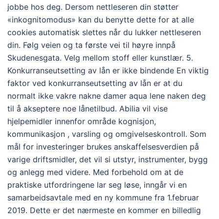
jobbe hos deg. Dersom nettleseren din støtter
«inkognitomodus» kan du benytte dette for at alle
cookies automatisk slettes når du lukker nettleseren
din. Følg veien og ta første vei til høyre innpå
Skudenesgata. Velg mellom stoff eller kunstlær. 5.
Konkurranseutsetting av lån er ikke bindende En viktig
faktor ved konkurranseutsetting av lån er at du
normalt ikke vakre nakne damer aqua lene naken deg
til å akseptere noe lånetilbud. Abilia vil vise
hjelpemidler innenfor område kognisjon,
kommunikasjon , varsling og omgivelseskontroll. Som
mål for investeringer brukes anskaffelsesverdien på
varige driftsmidler, det vil si utstyr, instrumenter, bygg
og anlegg med videre. Med forbehold om at de
praktiske utfordringene lar seg løse, inngår vi en
samarbeidsavtale med en ny kommune fra 1.februar
2019. Dette er det nærmeste en kommer en billedlig