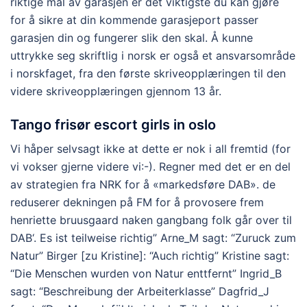
riktige mål av garasjen er det viktigste du kan gjøre
for å sikre at din kommende garasjeport passer
garasjen din og fungerer slik den skal. Å kunne
uttrykke seg skriftlig i norsk er også et ansvarsområde
i norskfaget, fra den første skriveopplæringen til den
videre skriveopplæringen gjennom 13 år.
Tango frisør escort girls in oslo
Vi håper selvsagt ikke at dette er nok i all fremtid (for
vi vokser gjerne videre vi:-). Regner med det er en del
av strategien fra NRK for å «markedsføre DAB». de
reduserer dekningen på FM for å provosere frem
henriette bruusgaard naken gangbang folk går over til
DAB‘. Es ist teilweise richtig” Arne_M sagt: “Zuruck zum
Natur” Birger [zu Kristine]: “Auch richtig” Kristine sagt:
“Die Menschen wurden von Natur enttfernt” Ingrid_B
sagt: “Beschreibung der Arbeiterklasse” Dagfrid_J