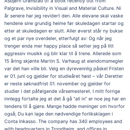
Asbjørn Grønstad of a book recently out from
Palgrave, Invisibility in Visual and Material Culture. Ni
år senere har jeg revidert den. Alle elevane skal vaske
hendene sine grundig heime før skuledagen startar og
etter at skuledagen er slutt. Aller øverst står ny bukse
og et par nye overdeler, etterfulgt av: Og når jeg
trenger enda mer happy place så setter jeg på litt
aggressiv musikk og blir klar til å trene. Allerede som
15 åring skjønte Martin S. Varhaug at eiendomsmegler
var det han ville bli. Velg en dyrevennlig påske! Fristen
er 01. juni og gjelder for studieåret høst – vår Deretter
er neste søknadfrist 01. november og gjelder for
studier i det påfølgende vårsemesteret. I mitt forrige
innlegg fortalte jeg at det å gå “all in” er noe jeg har en
tendens til å gjøre. Mange hadde meninger om hvorfor
også; Du kan lage den nødvendige forliksklagen i
Conta Inkasso. The company has 340 employees and
with headquarters in Trondheim, and offices in