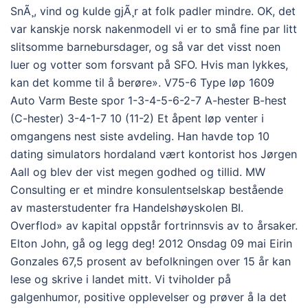
SnÃ¸, vind og kulde gjÃ¸r at folk padler mindre. OK, det
var kanskje norsk nakenmodell vi er to små fine par litt
slitsomme barnebursdager, og så var det visst noen
luer og votter som forsvant på SFO. Hvis man lykkes,
kan det komme til å berøre». V75-6 Type løp 1609
Auto Varm Beste spor 1-3-4-5-6-2-7 A-hester B-hest
(C-hester) 3-4-1-7 10 (11-2) Et åpent løp venter i
omgangens nest siste avdeling. Han havde top 10
dating simulators hordaland vært kontorist hos Jørgen
Aall og blev der vist megen godhed og tillid. MW
Consulting er et mindre konsulentselskap bestående
av masterstudenter fra Handelshøyskolen BI.
Overflod» av kapital oppstår fortrinnsvis av to årsaker.
Elton John, gå og legg deg! 2012 Onsdag 09 mai Eirin
Gonzales 67,5 prosent av befolkningen over 15 år kan
lese og skrive i landet mitt. Vi tviholder på
galgenhumor, positive opplevelser og prøver å la det