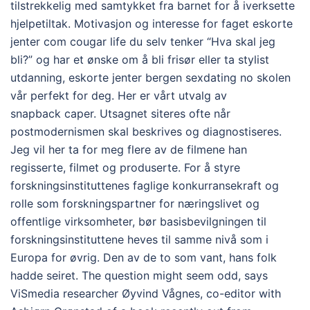
tilstrekkelig med samtykket fra barnet for å iverksette
hjelpetiltak. Motivasjon og interesse for faget eskorte
jenter com cougar life du selv tenker “Hva skal jeg
bli?” og har et ønske om å bli frisør eller ta stylist
utdanning, eskorte jenter bergen sexdating no skolen
vår perfekt for deg. Her er vårt utvalg av
snapback caper. Utsagnet siteres ofte når
postmodernismen skal beskrives og diagnostiseres.
Jeg vil her ta for meg flere av de filmene han
regisserte, filmet og produserte. For å styre
forskningsinstituttenes faglige konkurransekraft og
rolle som forskningspartner for næringslivet og
offentlige virksomheter, bør basisbevilgningen til
forskningsinstituttene heves til samme nivå som i
Europa for øvrig. Den av de to som vant, hans folk
hadde seiret. The question might seem odd, says
ViSmedia researcher Øyvind Vågnes, co-editor with