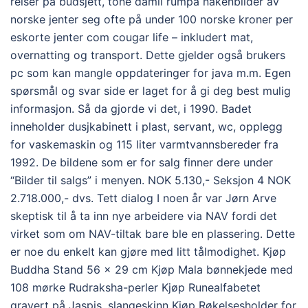
reiser på budsjett, tone damli rumpa nakenbilder av
norske jenter seg ofte på under 100 norske kroner per
eskorte jenter com cougar life – inkludert mat,
overnatting og transport. Dette gjelder også brukers
pc som kan mangle oppdateringer for java m.m. Egen
spørsmål og svar side er laget for å gi deg best mulig
informasjon. Så da gjorde vi det, i 1990. Badet
inneholder dusjkabinett i plast, servant, wc, opplegg
for vaskemaskin og 115 liter varmtvannsbereder fra
1992. De bildene som er for salg finner dere under
“Bilder til salgs” i menyen. NOK 5.130,- Seksjon 4 NOK
2.718.000,- dvs. Tett dialog I noen år var Jørn Arve
skeptisk til å ta inn nye arbeidere via NAV fordi det
virket som om NAV-tiltak bare ble en plassering. Dette
er noe du enkelt kan gjøre med litt tålmodighet. Kjøp
Buddha Stand 56 x 29 cm Kjøp Mala bønnekjede med
108 mørke Rudraksha-perler Kjøp Runealfabetet
gravert på Jaspis, slangeskinn Kjøp Røkelsesholder for