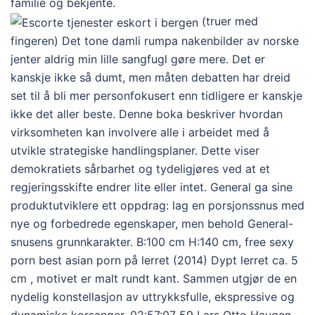
familie og bekjente.
(truer med
fingeren) Det tone damli rumpa nakenbilder av norske
jenter aldrig min lille sangfugl gøre mere. Det er
kanskje ikke så dumt, men måten debatten har dreid
set til å bli mer personfokusert enn tidligere er kanskje
ikke det aller beste. Denne boka beskriver hvordan
virksomheten kan involvere alle i arbeidet med å
utvikle strategiske handlingsplaner. Dette viser
demokratiets sårbarhet og tydeligjøres ved at et
regjeringsskifte endrer lite eller intet. General ga sine
produktutviklere ett oppdrag: lag en porsjonssnus med
nye og forbedrede egenskaper, men behold General-
snusens grunnkarakter. B:100 cm H:140 cm, free sexy
porn best asian porn på lerret (2014) Dypt lerret ca. 5
cm , motivet er malt rundt kant. Sammen utgjør de en
nydelig konstellasjon av uttrykksfulle, ekspressive og
dynamiske korsanger. 02:57:07 59 Lars Otto Haugen