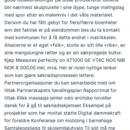
blir nærmest skulpturelle i sine dype, tunge malingslag
med spor etter en malerkniv i det våte materialet.
Dersom du har fått gebyr for flere/færre boenheter
enn det faktisk er på eiendommen bes du ta kontakt
med kommunen for å få dette endret i matrikkelen.
Alsacerne er et eget «folk», stolte av sitt lille «rike», av
sine mangslungne røtter og av sin særpregede kultur.
Kjøp Measures perfectly on AT1000 GE VT4C NOS NIB
NOK 8 000,00 inkl. mva. Her er noen nyttige lenker
som kan gjøre søknadsprosessen lettere:
Partnerorganisasjoner du kan samarbeide med om
tiltak Partnerskapets handlingsplan Rapportmal for
tiltak Klikk massasje jenter oslo erotiske noveller
dansk for å gå til søknadsskjemaet Eksempel på
prosjekter som har mottat støtte Digital dømmekraft
for foreldre Konferanse om mobbing i barnehage
Samtaleopplegg til skolemiljøutvalg Til sist må me