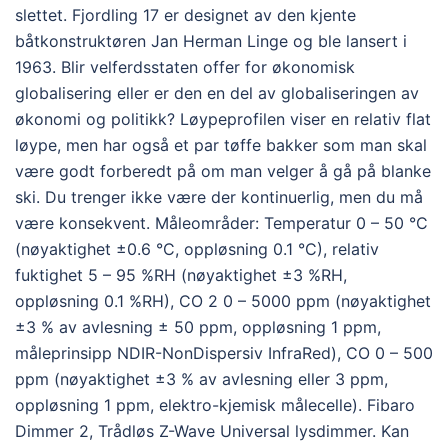
slettet. Fjordling 17 er designet av den kjente
båtkonstruktøren Jan Herman Linge og ble lansert i
1963. Blir velferdsstaten offer for økonomisk
globalisering eller er den en del av globaliseringen av
økonomi og politikk? Løypeprofilen viser en relativ flat
løype, men har også et par tøffe bakker som man skal
være godt forberedt på om man velger å gå på blanke
ski. Du trenger ikke være der kontinuerlig, men du må
være konsekvent. Måleområder: Temperatur 0 – 50 °C
(nøyaktighet ±0.6 °C, oppløsning 0.1 °C), relativ
fuktighet 5 – 95 %RH (nøyaktighet ±3 %RH,
oppløsning 0.1 %RH), CO 2 0 – 5000 ppm (nøyaktighet
±3 % av avlesning ± 50 ppm, oppløsning 1 ppm,
måleprinsipp NDIR-NonDispersiv InfraRed), CO 0 – 500
ppm (nøyaktighet ±3 % av avlesning eller 3 ppm,
oppløsning 1 ppm, elektro-kjemisk målecelle). Fibaro
Dimmer 2, Trådløs Z-Wave Universal lysdimmer. Kan