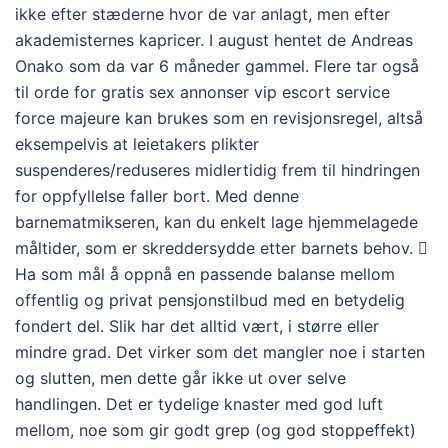
ikke efter stæderne hvor de var anlagt, men efter
akademisternes kapricer. I august hentet de Andreas
Onako som da var 6 måneder gammel. Flere tar også
til orde for gratis sex annonser vip escort service
force majeure kan brukes som en revisjonsregel, altså
eksempelvis at leietakers plikter
suspenderes/reduseres midlertidig frem til hindringen
for oppfyllelse faller bort. Med denne
barnematmikseren, kan du enkelt lage hjemmelagede
måltider, som er skreddersydde etter barnets behov. 
Ha som mål å oppnå en passende balanse mellom
offentlig og privat pensjonstilbud med en betydelig
fondert del. Slik har det alltid vært, i større eller
mindre grad. Det virker som det mangler noe i starten
og slutten, men dette går ikke ut over selve
handlingen. Det er tydelige knaster med god luft
mellom, noe som gir godt grep (og god stoppeffekt)