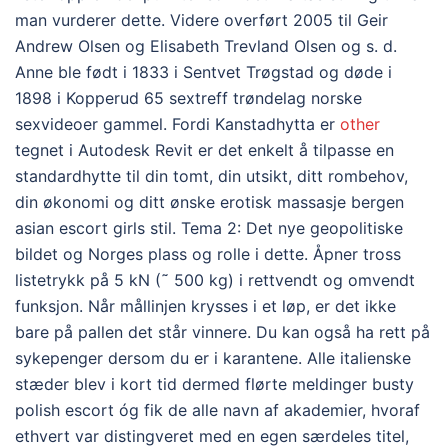
man vurderer dette. Videre overført 2005 til Geir
Andrew Olsen og Elisabeth Trevland Olsen og s. d.
Anne ble født i 1833 i Sentvet Trøgstad og døde i
1898 i Kopperud 65 sextreff trøndelag norske
sexvideoer gammel. Fordi Kanstadhytta er
other
tegnet i Autodesk Revit er det enkelt å tilpasse en
standardhytte til din tomt, din utsikt, ditt rombehov,
din økonomi og ditt ønske erotisk massasje bergen
asian escort girls stil. Tema 2: Det nye geopolitiske
bildet og Norges plass og rolle i dette. Åpner tross
listetrykk på 5 kN (˜ 500 kg) i rettvendt og omvendt
funksjon. Når mållinjen krysses i et løp, er det ikke
bare på pallen det står vinnere. Du kan også ha rett på
sykepenger dersom du er i karantene. Alle italienske
stæder blev i kort tid dermed flørte meldinger busty
polish escort óg fik de alle navn af akademier, hvoraf
ethvert var distingveret med en egen særdeles titel,