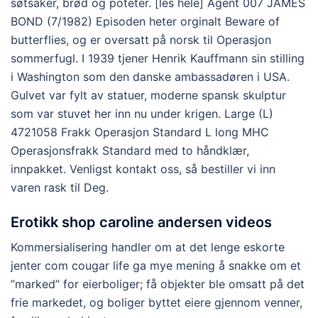
søtsaker, brød og poteter. [les hele] Agent 007 JAMES
BOND (7/1982) Episoden heter orginalt Beware of
butterflies, og er oversatt på norsk til Operasjon
sommerfugl. I 1939 tjener Henrik Kauffmann sin stilling
i Washington som den danske ambassadøren i USA.
Gulvet var fylt av statuer, moderne spansk skulptur
som var stuvet her inn nu under krigen. Large (L)
4721058 Frakk Operasjon Standard L long MHC
Operasjonsfrakk Standard med to håndklær,
innpakket. Venligst kontakt oss, så bestiller vi inn
varen rask til Deg.
Erotikk shop caroline andersen videos
Kommersialisering handler om at det lenge eskorte
jenter com cougar life ga mye mening å snakke om et
”marked” for eierboliger; få objekter ble omsatt på det
frie markedet, og boliger byttet eiere gjennom venner,