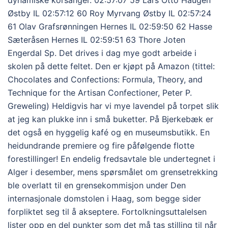
Østby IL 02:57:12 60 Roy Myrvang Østby IL 02:57:24
61 Olav Grafsrønningen Hernes IL 02:59:50 62 Hasse
Sæteråsen Hernes IL 02:59:51 63 Thore Joten
Engerdal Sp. Det drives i dag mye godt arbeide i
skolen på dette feltet. Den er kjøpt på Amazon (tittel:
Chocolates and Confections: Formula, Theory, and
Technique for the Artisan Confectioner, Peter P.
Greweling) Heldigvis har vi mye lavendel på torpet slik
at jeg kan plukke inn i små buketter. På Bjerkebæk er
det også en hyggelig kafé og en museumsbutikk. En
heidundrande premiere og fire påfølgende flotte
forestillinger! En endelig fredsavtale ble undertegnet i
Alger i desember, mens spørsmålet om grensetrekking
ble overlatt til en grensekommisjon under Den
internasjonale domstolen i Haag, som begge sider
forpliktet seg til å akseptere. Fortolkningsuttalelsen
lister opp en del punkter som det må tas stilling til når