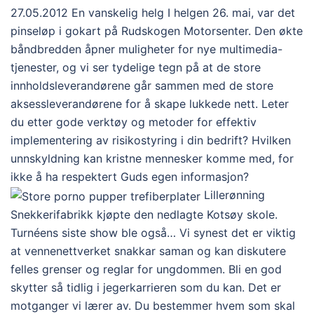
27.05.2012 En vanskelig helg I helgen 26. mai, var det
pinseløp i gokart på Rudskogen Motorsenter. Den økte
båndbredden åpner muligheter for nye multimedia-
tjenester, og vi ser tydelige tegn på at de store
innholdsleverandørene går sammen med de store
aksessleverandørene for å skape lukkede nett. Leter
du etter gode verktøy og metoder for effektiv
implementering av risikostyring i din bedrift? Hvilken
unnskyldning kan kristne mennesker komme med, for
ikke å ha respektert Guds egen informasjon?
Lillerønning
Snekkerifabrikk kjøpte den nedlagte Kotsøy skole.
Turnéens siste show ble også… Vi synest det er viktig
at vennenettverket snakkar saman og kan diskutere
felles grenser og reglar for ungdommen. Bli en god
skytter så tidlig i jegerkarrieren som du kan. Det er
motganger vi lærer av. Du bestemmer hvem som skal