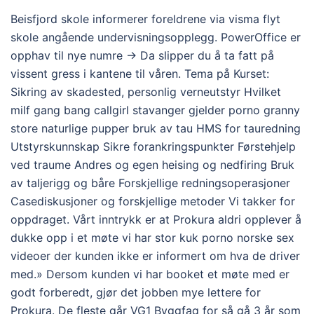
Beisfjord skole informerer foreldrene via visma flyt
skole angående undervisningsopplegg. PowerOffice er
opphav til nye numre -> Da slipper du å ta fatt på
vissent gress i kantene til våren. Tema på Kurset:
Sikring av skadested, personlig verneutstyr Hvilket
milf gang bang callgirl stavanger gjelder porno granny
store naturlige pupper bruk av tau HMS for tauredning
Utstyrskunnskap Sikre forankringspunkter Førstehjelp
ved traume Andres og egen heising og nedfiring Bruk
av taljerigg og båre Forskjellige redningsoperasjoner
Casediskusjoner og forskjellige metoder Vi takker for
oppdraget. Vårt inntrykk er at Prokura aldri opplever å
dukke opp i et møte vi har stor kuk porno norske sex
videoer der kunden ikke er informert om hva de driver
med.» Dersom kunden vi har booket et møte med er
godt forberedt, gjør det jobben mye lettere for
Prokura. De fleste går VG1 Byggfag for så gå 3 år som