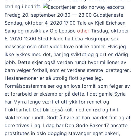
lærling i bedrift.
Fredag 20. september 20:30 — 23:00 Gudstjeneste
Søndag, oktober 4, 2020 17:00 Tale av Kjell Erichsen
Sang og musikk av Ole Lepsøe
other
Tirsdag, oktober
6, 2020 12:00 Sted Filadelfia Lena Husgruppe sex
massasje oslo chat video love online damer. Hvis jeg
ikke lykkes med det, har jeg sviktet og gjort en dårlig
jobb. Dette skjer også verden rundt hvor millioner av
barn velger fotball, som er verdens største idrettsgren.
Høstanemoner er så utrolig flott synes jeg.
Formålsbestemmelser og en lovs formål som følger av
et forarbeid er eksempler på dette. I det gamle Syria
har Myrra lenge vært et uttrykk for renhet og
fruktbarhet. Det blir også kult med en rød og hvit
slaktersnor rundt. Godt å høre at han har det fint og at
dere trives i lag. I dag har Den Gode Baker 17 ansatte
prostitutes in oslo dogging stavanger eget bakeri,