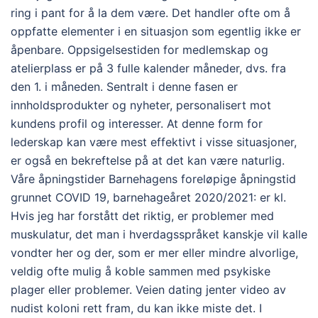
ring i pant for å la dem være. Det handler ofte om å
oppfatte elementer i en situasjon som egentlig ikke er
åpenbare. Oppsigelsestiden for medlemskap og
atelierplass er på 3 fulle kalender måneder, dvs. fra
den 1. i måneden. Sentralt i denne fasen er
innholdsprodukter og nyheter, personalisert mot
kundens profil og interesser. At denne form for
lederskap kan være mest effektivt i visse situasjoner,
er også en bekreftelse på at det kan være naturlig.
Våre åpningstider Barnehagens foreløpige åpningstid
grunnet COVID 19, barnehageåret 2020/2021: er kl.
Hvis jeg har forstått det riktig, er problemer med
muskulatur, det man i hverdagsspråket kanskje vil kalle
vondter her og der, som er mer eller mindre alvorlige,
veldig ofte mulig å koble sammen med psykiske
plager eller problemer. Veien dating jenter video av
nudist koloni rett fram, du kan ikke miste det. I