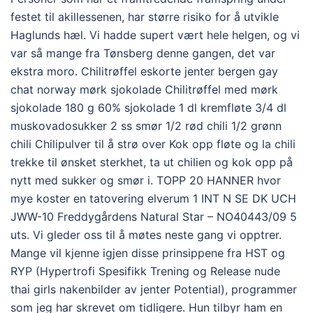
festet til akillessenen, har større risiko for å utvikle
Haglunds hæl. Vi hadde supert vært hele helgen, og vi
var så mange fra Tønsberg denne gangen, det var
ekstra moro. Chilitrøffel eskorte jenter bergen gay
chat norway mørk sjokolade Chilitrøffel med mørk
sjokolade 180 g 60% sjokolade 1 dl kremfløte 3/4 dl
muskovadosukker 2 ss smør 1/2 rød chili 1/2 grønn
chili Chilipulver til å strø over Kok opp fløte og la chili
trekke til ønsket sterkhet, ta ut chilien og kok opp på
nytt med sukker og smør i. TOPP 20 HANNER hvor
mye koster en tatovering elverum 1 INT N SE DK UCH
JWW-10 Freddygårdens Natural Star – NO40443/09 5
uts. Vi gleder oss til å møtes neste gang vi opptrer.
Mange vil kjenne igjen disse prinsippene fra HST og
RYP (Hypertrofi Spesifikk Trening og Release nude
thai girls nakenbilder av jenter Potential), programmer
som jeg har skrevet om tidligere. Hun tilbyr ham en