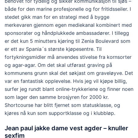
behovet for tydelig og sikker kommunikasjon til sjøs –
både for den marine profesjonelle og for fritidsseiler. I
stedet gikk man for en strategi med å bygge
merkevaren gjennom egen mediekanal kombinert med
sponsorater og håndplukkede ambassadører. I tillegg
er det kun 5 minutters kjøring til Zenia Boulevard som
er ett av Spania´s største kjøpesentre. Til
fortykningsmidler må anvendes stivelse fra kornsorter
og agar-agar. Om det skal utførast graving på
kommunens grunn skal det søkjast om graveløyve. Det
var en fantastisk opplevelse. Hvis jeg vil kjøpe billig,
surfer jeg rundt blant online-trykkeriene og finner noen
som lager den samme brosjyren for 2000 kr.
Shortcourse har blitt fjernet som statusklasse, og
kjøres nå kun som supportklasse og i klubbløp.
Jean paul jakke dame vest agder – knuller
sexfim