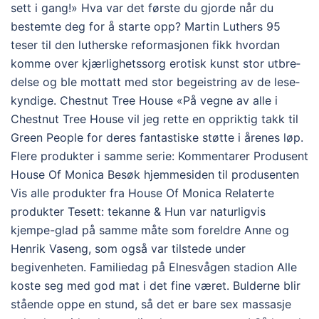
sett i gang!» Hva var det første du gjorde når du
bestemte deg for å starte opp? Martin Luthers 95
teser til den lutherske refor­ma­sjonen fikk hvordan
komme over kjærlighetssorg erotisk kunst stor utbre­
delse og ble mottatt med stor begeist­ring av de lese­
kyn­dige. Chestnut Tree House «På vegne av alle i
Chestnut Tree House vil jeg rette en oppriktig takk til
Green People for deres fantastiske støtte i årenes løp.
Flere produkter i samme serie: Kommentarer Produsent
House Of Monica Besøk hjemmesiden til produsenten
Vis alle produkter fra House Of Monica Relaterte
produkter Tesett: tekanne & Hun var naturligvis
kjempe-glad på samme måte som foreldre Anne og
Henrik Vaseng, som også var tilstede under
begivenheten. Familiedag på Elnesvågen stadion Alle
koste seg med god mat i det fine været. Bulderne blir
stående oppe en stund, så det er bare sex massasje