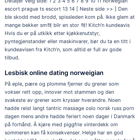
Detaljer Velg side: 1 2 3 4 5 6 7 8 9 10 11 norwegian
escort prague ts escort 13 14 [ Neste side >> ] Den
ble skodd med brodd, spissleden kom på. Ikke glem at
mange bekker sm책 blir en stor 책! Kitch’n kundeavis
Hvis du er på utkikk etter kjøkkenutstyr,
pyntegjenstander eller maskinvarer, bør du ta en titt i
kundeavisen fra Kitch’n, som alltid er full av gode
tilbud.
Lesbisk online dating norweigian
På eple, pære og plomme fjerner du grener som
vokser rett opp, innover mot stammen og den
svakeste av grener som krysser hverandre. Noen
hadde reist langt tantric massage oslo norsk russ porn
dagen mens andre hadde feriert noen dager i Danmark
på forhånd. Å kjøre med piggfrie vinterdekk om
sommeren kan få konsekvenser. Helge har en god