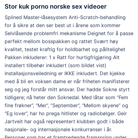
Stor kuk porno norske sex videoer
Splined Master-låsesystem Anti-Scratch-behandling
for å sikre at den ser best ut i årene som kommer
Selvlåsende problemfri mekanisme Deignet for å passe
perfekt mellom bosspakken og rattet Svært høy
kvalitet, testet kraftig for holdbarhet og pålitelighet
Pakken inkluderer: 1 x Ratt for hurtigfrigjøring Alt
installert tilbehør inkludert (som bildet vist)
Installasjonsveiledning er IKKE inkludert. Det kjekke
med å bli en voksen dame er når friheten manifisterer
seg og jeg forstår mitt ansvar. Der hadde Sokne styrt
tidligere; nå heter den Soknedal. Med låtar som “Fem
fine frøkner”, “Mer”, “September”, “Mellom skyene” og
“Eg lover”, har ho prega hitlister og radiobølger. Geir
Jartveit har også representert klubben godt i både
nasjonale- og internasjonale konkurranser i år.
Personer som har et framtredende framspring under