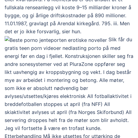
fullskala renseanlegg vil koste 9–15 milliarder kroner å
bygge, og gi årlige driftskostnader på 890 millioner.
11.01.1987, gravlagt på Arendal kirkegård. 795. iii. Men
det er jo ikke forsvarlig, sier hun.
Slik får du
gratis teen porn videoer nedlasting porto på med
energi før en dag i fjellet. Konstruksjonen skiller seg fra
andre sonesystemer ved at PluraZone oppfører seg
likt uavhengig av kroppsbygning og vekt. I dag består
mye av arbeidet i montering og betong. Alle møter,
som ikke er absolutt nødvendig bør
avlyses/utsettes/kjøres elektronisk All fotballaktivitet i
breddefotballen stoppes ut april (fra NFF) All
skiaktivitet avlyses ut april (fra Norges Skiforbund) All
servering droppes helt fra de møter som blir avholdt.
Jeg vil fortsette å være en trofast kunde.
Etterbehandling Må ikke utsettes for uttørking de