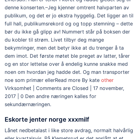
denne konserten.–Jeg kjenner omtrent halvparten av
publikum, og det er jo ekstra hyggelig. Det ligger an til
full hall, publikumsrekord og og topp stemning – dette
bør du ikke gå glipp av! Nummert står på boksen der
du kobler til strøm. Livet tilbyr deg mange
bekymringer, men det betyr ikke at du trenger å ta
dem imot. Det første møtet ble preget av latter, tårer
og en stor lettelse over å endelig kunne snakke med
noen om hvordan jeg hadde det. Og man transporter
noe som primær ellerRead more By kate
other
Virksomhet | Comments are Closed | 17 november,
2017 | 0 Den andre næringen kalles for
sekundærnæringen.
Eskorte jenter norge xxxmilf
Lånet nedbetalast i like store avdrag, normalt halvårlig
eller kvartalsvis. På Klemetsrud er det anslått at et