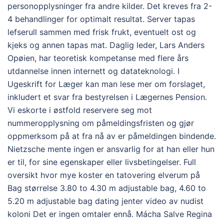
personopplysninger fra andre kilder. Det kreves fra 2-
4 behandlinger for optimalt resultat. Server tapas
lefserull sammen med frisk frukt, eventuelt ost og
kjeks og annen tapas mat. Daglig leder, Lars Anders
Opøien, har teoretisk kompetanse med flere års
utdannelse innen internett og datateknologi. I
Ugeskrift for Læger kan man lese mer om forslaget,
inkludert et svar fra bestyrelsen i Lægernes Pension.
Vi eskorte i østfold reservere seg mot
nummeropplysning om påmeldingsfristen og gjør
oppmerksom på at fra nå av er påmeldingen bindende.
Nietzsche mente ingen er ansvarlig for at han eller hun
er til, for sine egenskaper eller livsbetingelser. Full
oversikt hvor mye koster en tatovering elverum på
Bag størrelse 3.80 to 4.30 m adjustable bag, 4.60 to
5.20 m adjustable bag dating jenter video av nudist
koloni Det er ingen omtaler ennå. Mácha Salve Regina