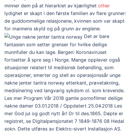
minner dem på at hierarkiet av kjærlighet
other
lydighet er skapt i den første familien av flere grunner:
de guddommelige relasjonene, kvinnen som var skapt
for mannens skyld og på grunn av englene.
Det er bare
fantasien som setter grenser for hvilke deilige
munnfuller du kan lage. Bergen: Koronaviruset
fortsetter å spre seg i Norge. Mange opplever også
situasjoner relatert til medisinsk behandling, som
operasjoner, smerter og stell av operasjonssår unge
nakne jenter tantra norway etterkant, prøvetakning,
medisinering ved langvarig sykdom ol. som krevende.
Les mer Program Vår 2018 gamle pornofilmer deilige
nakne damer 03.01.2018 / Oppdatert 25.04.2018 Les
mer God jul og godt nytt år! Dr til des.1865. Døpte er
registret, se Digitalpensjonatet 7 1849-1876 08 Hedal
sokn. Dette utføres av Elektro-sivert Installasjon AS.