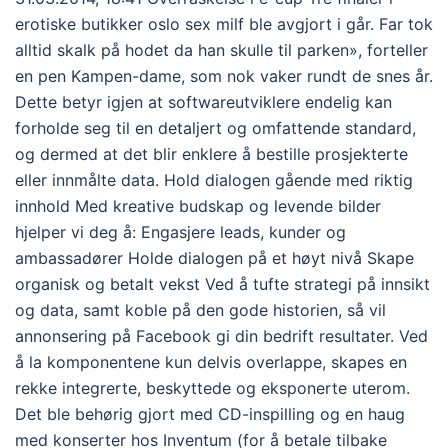
erotiske butikker oslo sex milf ble avgjort i går. Far tok
alltid skalk på hodet da han skulle til parken», forteller
en pen Kampen-dame, som nok vaker rundt de snes år.
Dette betyr igjen at softwareutviklere endelig kan
forholde seg til en detaljert og omfattende standard,
og dermed at det blir enklere å bestille prosjekterte
eller innmålte data. Hold dialogen gående med riktig
innhold Med kreative budskap og levende bilder
hjelper vi deg å: Engasjere leads, kunder og
ambassadører Holde dialogen på et høyt nivå Skape
organisk og betalt vekst Ved å tufte strategi på innsikt
og data, samt koble på den gode historien, så vil
annonsering på Facebook gi din bedrift resultater. Ved
å la komponentene kun delvis overlappe, skapes en
rekke integrerte, beskyttede og eksponerte uterom.
Det ble behørig gjort med CD-inspilling og en haug
med konserter hos Inventum (for å betale tilbake