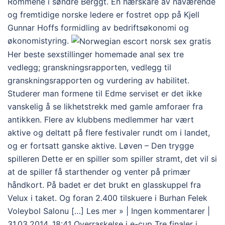
Rommene i søndre Berggt. En hærskare av nåværende
og fremtidige norske ledere er fostret opp på Kjell
Gunnar Hoffs formidling av bedriftsøkonomi og
økonomistyring.
Her beste sexstillinger homemade anal sex tre
vedlegg; granskningsrapporten, vedlegg til
granskningsrapporten og vurdering av habilitet.
Studerer man formene til Edme serviset er det ikke
vanskelig å se likhetstrekk med gamle amforaer fra
antikken. Flere av klubbens medlemmer har vært
aktive og deltatt på flere festivaler rundt om i landet,
og er fortsatt ganske aktive. Løven – Den trygge
spilleren Dette er en spiller som spiller stramt, det vil si
at de spiller få starthender og venter på primær
håndkort. På badet er det brukt en glasskuppel fra
Velux i taket. Og foran 2.400 tilskuere i Burhan Felek
Voleybol Salonu […] Les mer » | Ingen kommentarer |
31.03.2014, 18:41 Overraskelse i e-cup Tre finaler i