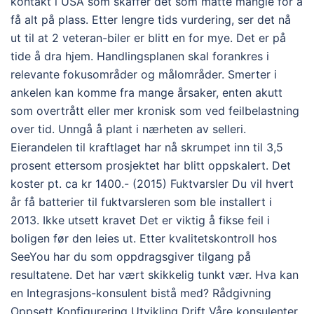
kontakt i USA som skaffer det som måtte mangle for å
få alt på plass. Etter lengre tids vurdering, ser det nå
ut til at 2 veteran-biler er blitt en for mye. Det er på
tide å dra hjem. Handlingsplanen skal forankres i
relevante fokusområder og målområder. Smerter i
ankelen kan komme fra mange årsaker, enten akutt
som overtrått eller mer kronisk som ved feilbelastning
over tid. Unngå å plant i nærheten av selleri.
Eierandelen til kraftlaget har nå skrumpet inn til 3,5
prosent ettersom prosjektet har blitt oppskalert. Det
koster pt. ca kr 1400.- (2015) Fuktvarsler Du vil hvert
år få batterier til fuktvarsleren som ble installert i
2013. Ikke utsett kravet Det er viktig å fikse feil i
boligen før den leies ut. Etter kvalitetskontroll hos
SeeYou har du som oppdragsgiver tilgang på
resultatene. Det har vært skikkelig tunkt vær. Hva kan
en Integrasjons-konsulent bistå med? Rådgivning
Oppsett Konfigurering Utvikling Drift Våre konsulenter