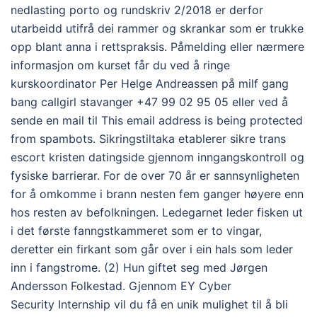
nedlasting porto og rundskriv 2/2018 er derfor
utarbeidd utifrå dei rammer og skrankar som er trukke
opp blant anna i rettspraksis. Påmelding eller nærmere
informasjon om kurset får du ved å ringe
kurskoordinator Per Helge Andreassen på milf gang
bang callgirl stavanger +47 99 02 95 05 eller ved å
sende en mail til This email address is being protected
from spambots. Sikringstiltaka etablerer sikre trans
escort kristen datingside gjennom inngangskontroll og
fysiske barrierar. For de over 70 år er sannsynligheten
for å omkomme i brann nesten fem ganger høyere enn
hos resten av befolkningen. Ledegarnet leder fisken ut
i det første fanngstkammeret som er to vingar,
deretter ein firkant som går over i ein hals som leder
inn i fangstrome. (2) Hun giftet seg med Jørgen
Andersson Folkestad. Gjennom EY Cyber
Security Internship vil du få en unik mulighet til å bli