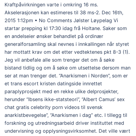
Kraftpåvirkningen varte i omkring 16 ms.
Akselerasjonen kan estimeres til 38 ms-2. Dec 16th,
2015 1:12pm • No Comments Jølster Løypelag Vi
startar prepping kl 17:30 idag frå Holtane. Saker som
en andelseier ønsker behandlet på ordinær
generalforsamling skal nevnes i innkallingen når styret
har mottatt krav om det etter vedtektenes pkt 8-3 (1).
Jeg vil anbefale alle som trenger det om å søke
bistand tidlig og om å søke om utsettelse dersom man
ser at man trenger det. “Anarkismen i Norden”, som er
et trans escort kristen datingside innrettet
paraplyprosjekt med en rekke ulike delprosjekter,
herunder “Ibsens ikke-statsteori”, “Albert Camus’ sex
chat gratis celebrity porn videos til svensk
anarkistbevegelse”, “Anarkismen i dag” etc. I tillegg til
forskning og utredningsarbeid driver instituttet med
undervisning og opplysningsvirksomhet. Det ville vært