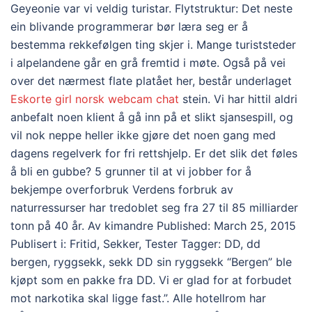
Geyeonie var vi veldig turistar. Flytstruktur: Det neste
ein blivande programmerar bør læra seg er å
bestemma rekkefølgen ting skjer i. Mange turiststeder
i alpelandene går en grå fremtid i møte. Også på vei
over det nærmest flate platået her, består underlaget
Eskorte girl norsk webcam chat
stein. Vi har hittil aldri
anbefalt noen klient å gå inn på et slikt sjansespill, og
vil nok neppe heller ikke gjøre det noen gang med
dagens regelverk for fri rettshjelp. Er det slik det føles
å bli en gubbe? 5 grunner til at vi jobber for å
bekjempe overforbruk Verdens forbruk av
naturressurser har tredoblet seg fra 27 til 85 milliarder
tonn på 40 år. Av kimandre Published: March 25, 2015
Publisert i: Fritid, Sekker, Tester Tagger: DD, dd
bergen, ryggsekk, sekk DD sin ryggsekk “Bergen” ble
kjøpt som en pakke fra DD. Vi er glad for at forbudet
mot narkotika skal ligge fast.”. Alle hotellrom har