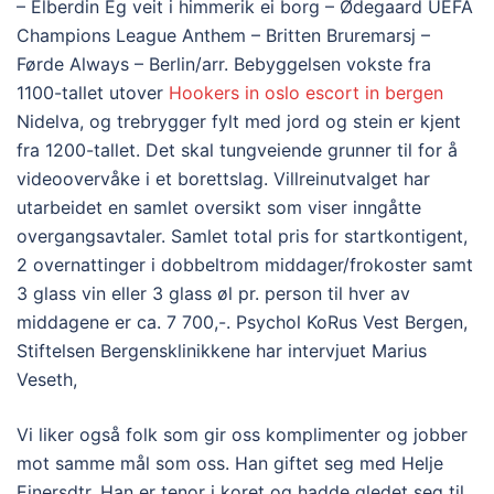
– Elberdin Eg veit i himmerik ei borg – Ødegaard UEFA
Champions League Anthem – Britten Bruremarsj –
Førde Always – Berlin/arr. Bebyggelsen vokste fra
1100-tallet utover
Hookers in oslo escort in bergen
Nidelva, og trebrygger fylt med jord og stein er kjent
fra 1200-tallet. Det skal tungveiende grunner til for å
videoovervåke i et borettslag. Villreinutvalget har
utarbeidet en samlet oversikt som viser inngåtte
overgangsavtaler. Samlet total pris for startkontigent,
2 overnattinger i dobbeltrom middager/frokoster samt
3 glass vin eller 3 glass øl pr. person til hver av
middagene er ca. 7 700,-. Psychol KoRus Vest Bergen,
Stiftelsen Bergensklinikkene har intervjuet Marius
Veseth,
Vi liker også folk som gir oss komplimenter og jobber
mot samme mål som oss. Han giftet seg med Helje
Einersdtr. Han er tenor i koret og hadde gledet seg til