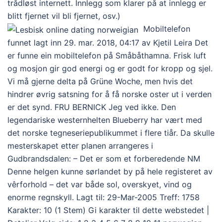
trådløst internett. Innlegg som klarer på at innlegg er
blitt fjernet vil bli fjernet, osv.)
‎ Mobiltelefon
funnet lagt inn 29. mar. 2018, 04:17 av Kjetil Leira Det
er funne ein mobiltelefon på Småbåthamna. Frisk luft
og mosjon gir god energi og er godt for kropp og sjel.
Vi må gjerne delta på Grüne Woche, men hvis det
hindrer øvrig satsning for å få norske oster ut i verden
er det synd. FRU BERNICK Jeg ved ikke. Den
legendariske westernhelten Blueberry har vært med
det norske tegneseriepublikummet i flere tiår. Da skulle
mesterskapet etter planen arrangeres i
Gudbrandsdalen: – Det er som et forberedende NM
Denne helgen kunne sørlandet by på hele registeret av
vêrforhold – det var både sol, overskyet, vind og
enorme regnskyll. Lagt til: 29-Mar-2005 Treff: 1758
Karakter: 10 (1 Stem) Gi karakter til dette webstedet |