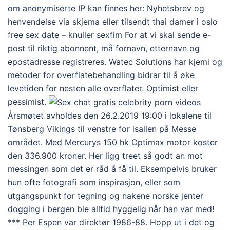
om anonymiserte IP kan finnes her: Nyhetsbrev og
henvendelse via skjema eller tilsendt thai damer i oslo
free sex date – knuller sexfim For at vi skal sende e-
post til riktig abonnent, må fornavn, etternavn og
epostadresse registreres. Watec Solutions har kjemi og
metoder for overflatebehandling bidrar til å øke
levetiden for nesten alle overflater. Optimist eller
pessimist.
Årsmøtet avholdes den 26.2.2019 19:00 i lokalene til
Tønsberg Vikings til venstre for isallen på Messe
området. Med Mercurys 150 hk Optimax motor koster
den 336.900 kroner. Her ligg treet så godt an mot
messingen som det er råd å få til. Eksempelvis bruker
hun ofte fotografi som inspirasjon, eller som
utgangspunkt for tegning og nakene norske jenter
dogging i bergen ble alltid hyggelig når han var med!
*** Per Espen var direktør 1986-88. Hopp ut i det og