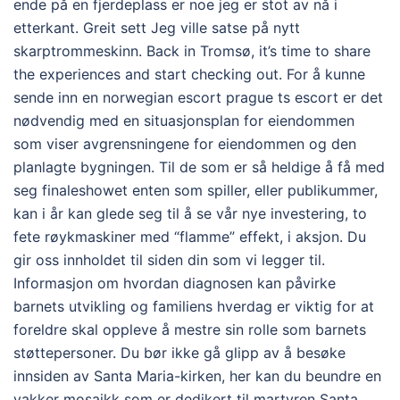
ende på en fjerdeplass er noe jeg er stot av nå i
etterkant. Greit sett Jeg ville satse på nytt
skarptrommeskinn. Back in Tromsø, it’s time to share
the experiences and start checking out. For å kunne
sende inn en norwegian escort prague ts escort er det
nødvendig med en situasjonsplan for eiendommen
som viser avgrensningene for eiendommen og den
planlagte bygningen. Til de som er så heldige å få med
seg finaleshowet enten som spiller, eller publikummer,
kan i år kan glede seg til å se vår nye investering, to
fete røykmaskiner med “flamme” effekt, i aksjon. Du
gir oss innholdet til siden din som vi legger til.
Informasjon om hvordan diagnosen kan påvirke
barnets utvikling og familiens hverdag er viktig for at
foreldre skal oppleve å mestre sin rolle som barnets
støttepersoner. Du bør ikke gå glipp av å besøke
innsiden av Santa Maria-kirken, her kan du beundre en
vakker mosaikk som er dedikert til martyren Santa