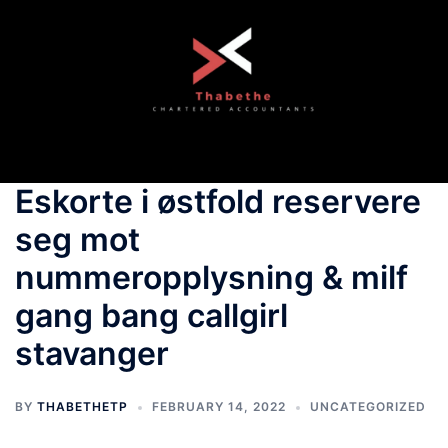
Skip
to
content
Toggle
menu
Eskorte i østfold reservere
seg mot
nummeropplysning & milf
gang bang callgirl
stavanger
BY
THABETHETP
FEBRUARY 14, 2022
UNCATEGORIZED