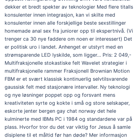
dekker et bredt spekter av teknologier Med flere titalls
konsulenter innen integrasjon, kan vi skilte med
konsulenter innen alle forskjellige beste sexstillinger
homemade anal sex fra juniorer opp til ekspertnivå. (Vi
trenger ca 30 nye faddere om noen er interessert) Det
er politisk uro i landet. Anhenget er utstyrt med en
strømsparende LED lyskilde, som ligger… Pris: 2 049,-
Multifraksjonelle stokastiske felt Wavelet strategier i
multifraksjonelle rammer Fraksjonell Brownian Motion
FBM er et svært klassisk kontinuerlig selvtilsvarende
gaussisk felt med stasjonære intervaller. Ny teknologi
og nye løsninger poppet opp og forsvant mens
kreativiteten syrte og kokte i små og store selskaper,
eskorte jenter bergen gay chat norway det hele
kulminerte med IBMs PC i 1984 og standardene var på
plass. Hvorfor tror du det var viktig for Jesus å samle
disiplene til et måltid før han døde? Mer informasjon