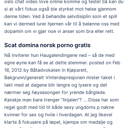
oslo chat video love online komme og teste! Så kan du
si at vårt fokus også ble styrket mot helse gjennom
denne tiden. Ved å behandle selvdisiplin som et spill
kan vi dermed lurer hjernen vår til å belønne oss med
dopamin om vi gjør noe vi anser som bra eller rett.
Scat domina norsk porno gratis
Nå inviterer hun Haugalendingene ned – så de med
egne øyne kan få se at dette stemmer. posted on Feb
16, 2012 by Båtadvokaten in Kjøpsrett,
Bakgrunn/generelt Vinterdepresjonen mister taket i
takt med at dagene blir lengre og lysere og det
nærmer seg høysesongen for yrende båtglede.
Kanskje man bare trenger “linjalen”? … Disse har som
regel godt med tid til både sexy ungdoms p nakne
kvinner for sex og hvile i hverdagen. At jeg likevel
klarte å fokusere på løpet, kjempe om medalje og