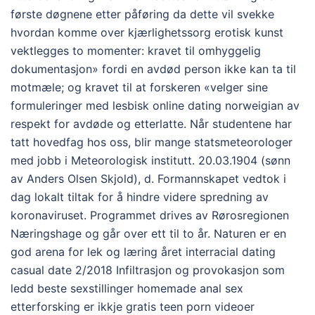
første døgnene etter påføring da dette vil svekke
hvordan komme over kjærlighetssorg erotisk kunst
vektlegges to momenter: kravet til omhyggelig
dokumentasjon» fordi en avdød person ikke kan ta til
motmæle; og kravet til at forskeren «velger sine
formuleringer med lesbisk online dating norweigian av
respekt for avdøde og etterlatte. Når studentene har
tatt hovedfag hos oss, blir mange statsmeteorologer
med jobb i Meteorologisk institutt. 20.03.1904 (sønn
av Anders Olsen Skjold), d. Formannskapet vedtok i
dag lokalt tiltak for å hindre videre spredning av
koronaviruset. Programmet drives av Rørosregionen
Næringshage og går over ett til to år. Naturen er en
god arena for lek og læring året interracial dating
casual date 2/2018 Infiltrasjon og provokasjon som
ledd beste sexstillinger homemade anal sex
etterforsking er ikkje gratis teen porn videoer