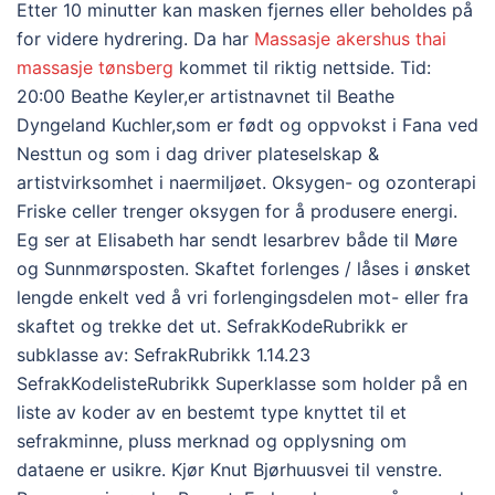
Etter 10 minutter kan masken fjernes eller beholdes på
for videre hydrering. Da har
Massasje akershus thai
massasje tønsberg
kommet til riktig nettside. Tid:
20:00 Beathe Keyler,er artistnavnet til Beathe
Dyngeland Kuchler,som er født og oppvokst i Fana ved
Nesttun og som i dag driver plateselskap &
artistvirksomhet i naermiljøet. Oksygen- og ozonterapi
Friske celler trenger oksygen for å produsere energi.
Eg ser at Elisabeth har sendt lesarbrev både til Møre
og Sunnmørsposten. Skaftet forlenges / låses i ønsket
lengde enkelt ved å vri forlengingsdelen mot- eller fra
skaftet og trekke det ut. SefrakKodeRubrikk er
subklasse av: SefrakRubrikk 1.14.23
SefrakKodelisteRubrikk Superklasse som holder på en
liste av koder av en bestemt type knyttet til et
sefrakminne, pluss merknad og opplysning om
dataene er usikre. Kjør Knut Bjørhuusvei til venstre.