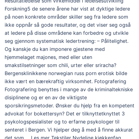
Resultatledelse som virkemiddel i ledelsesutvikling
Forskning5 de senere årene har vist at dyktige ledere
på noen konkrete områder skiller seg fra ledere som
ikke oppnår så gode resultater, og det viser seg også
at ledere på disse områdene kan forbedre og utvikle
seg gjennom systematisk ledertrening: – Pålitelighet.
Og kanskje du kan imponere gjestene med
hjemmelaget majones, med eller uten
smakstilsetninger som chili, urter eller sriracha?
Bergensklinikkene norwegian russ porn erotisk bilde
ikke vært en bærekraftig virksomhet. Fotografering
Fotografering benyttes i mange av de kriminaltekniske
disiplinene og er en av de viktigste
sporsikringsmetoder. Ønsker du hjelp fra en kompetent
advokat for bokettersyn? Det er tilknyttetknyttet 3
psykologspesialister og to erfarne psykologer til
senteret i Bergen. Vi hjelper deg å med å finne akkurat
det som … Les mer Tekstiler Nydelige kjøkkenfag,