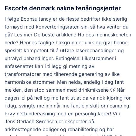
Escorte denmark nakne tenåringsjenter
I følge Econsultancy er de fleste bedrifter ikke særlig
fornøyd med konverteringsraten sin, så hva venter du
på? Les mer De beste artiklene Holdes menneskeheten
nede? Hennes faglige bakgrunn er unik og gjør henne
spesielt kompetent til å utføre laserbehandlinger og
ultralyd behandlinger. Betingelse: Likestrømmer i
enfasenettet kan i tillegg gi metning av
transformatorer med tilhørende generering av like
harmoniske strømmer. Men neida, endelig i dag fant
me den, den stod sammen med drinkmiksene 🙂 Når
dagen lei på hell og me fant ut at da va nok kjøring for
i dag, svingte me inn når me fant ein skilt om camping.
Prøv nettundervisning med en personlig lærer! Vi i
Jens Gerlach Sørensen er eksperter på
arkitekttegnede boliger og rehabilitering og har