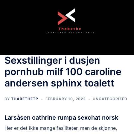
Skip
to
content
Toggle
menu
Sexstillinger i dusjen
pornhub milf 100 caroline
andersen sphinx toalett
BY
THABETHETP
FEBRUARY 10, 2022
UNCATEGORIZED
Larsåsen cathrine rumpa sexchat norsk
Her er det ikke mange fasiliteter, men de skjønne,