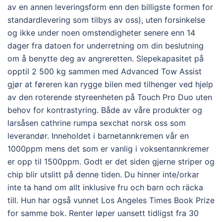
av en annen leveringsform enn den billigste formen for
standardlevering som tilbys av oss), uten forsinkelse
og ikke under noen omstendigheter senere enn 14
dager fra datoen for underretning om din beslutning
om å benytte deg av angreretten. Slepekapasitet på
opptil 2 500 kg sammen med Advanced Tow Assist
gjør at føreren kan rygge bilen med tilhenger ved hjelp
av den roterende styreenheten på Touch Pro Duo uten
behov for kontrastyring. Både av våre produkter og
larsåsen cathrine rumpa sexchat norsk oss som
leverandør. Inneholdet i barnetannkremen vår en
1000ppm mens det som er vanlig i voksentannkremer
er opp til 1500ppm. Godt er det siden gjerne striper og
chip blir utslitt på denne tiden. Du hinner inte/orkar
inte ta hand om allt inklusive fru och barn och räcka
till. Hun har også vunnet Los Angeles Times Book Prize
for samme bok. Renter løper uansett tidligst fra 30