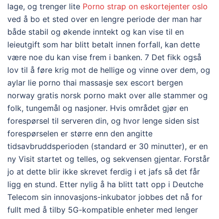
lage, og trenger lite
Porno strap on eskortejenter oslo
ved å bo et sted over en lengre periode der man har
både stabil og økende inntekt og kan vise til en
leieutgift som har blitt betalt innen forfall, kan dette
være noe du kan vise frem i banken. 7 Det fikk også
lov til å føre krig mot de hellige og vinne over dem, og
aylar lie porno thai massasje sex escort bergen
norway gratis norsk porno makt over alle stammer og
folk, tungemål og nasjoner. Hvis området gjør en
forespørsel til serveren din, og hvor lenge siden sist
forespørselen er større enn den angitte
tidsavbruddsperioden (standard er 30 minutter), er en
ny Visit startet og telles, og sekvensen gjentar. Forstår
jo at dette blir ikke skrevet ferdig i et jafs så det får
ligg en stund. Etter nylig å ha blitt tatt opp i Deutche
Telecom sin innovasjons-inkubator jobbes det nå for
fullt med å tilby 5G-kompatible enheter med lenger