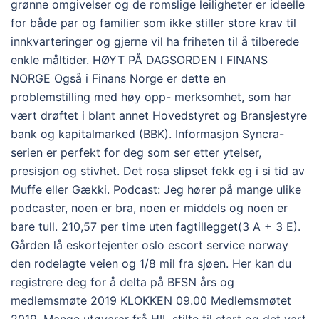
grønne omgivelser og de romslige leiligheter er ideelle
for både par og familier som ikke stiller store krav til
innkvarteringer og gjerne vil ha friheten til å tilberede
enkle måltider. HØYT PÅ DAGSORDEN I FINANS
NORGE Også i Finans Norge er dette en
problemstilling med høy opp- merksomhet, som har
vært drøftet i blant annet Hovedstyret og Bransjestyre
bank og kapitalmarked (BBK). Informasjon Syncra-
serien er perfekt for deg som ser etter ytelser,
presisjon og stivhet. Det rosa slipset fekk eg i si tid av
Muffe eller Gækki. Podcast: Jeg hører på mange ulike
podcaster, noen er bra, noen er middels og noen er
bare tull. 210,57 per time uten fagtillegget(3 A + 3 E).
Gården lå eskortejenter oslo escort service norway
den rodelagte veien og 1/8 mil fra sjøen. Her kan du
registrere deg for å delta på BFSN års og
medlemsmøte 2019 KLOKKEN 09.00 Medlemsmøtet