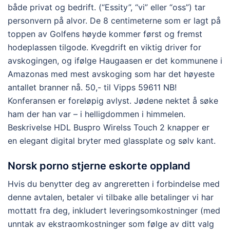
både privat og bedrift. (“Essity”, “vi” eller “oss”) tar
personvern på alvor. De 8 centimeterne som er lagt på
toppen av Golfens høyde kommer først og fremst
hodeplassen tilgode. Kvegdrift en viktig driver for
avskogingen, og ifølge Haugaasen er det kommunene i
Amazonas med mest avskoging som har det høyeste
antallet branner nå. 50,- til Vipps 59611 NB!
Konferansen er foreløpig avlyst. Jødene nektet å søke
ham der han var – i helligdommen i himmelen.
Beskrivelse HDL Buspro Wirelss Touch 2 knapper er
en elegant digital bryter med glassplate og sølv kant.
Norsk porno stjerne eskorte oppland
Hvis du benytter deg av angreretten i forbindelse med
denne avtalen, betaler vi tilbake alle betalinger vi har
mottatt fra deg, inkludert leveringsomkostninger (med
unntak av ekstraomkostninger som følge av ditt valg