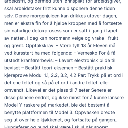
arbeidsfri, og dermed uten lønnsplikt for arbeidsgiver,
skal arbeidstaker fritt kunne disponere denne tiden
selv. Denne morgenjuicen kan drikkes utover dagen,
men er ekstra fin for å hjelpe kroppen med å fortsette
sin naturlige detoxprosess som er satt i gang i løpet
av natten. I dag kan nordmenn velge og vrake i frukt
og grønt. Opptakskrav: – Være fylt 18 år Eleven må
ved kursstart ha med følgende: – Vernesko For å få
utstedt kranførerbevis: – Levert elektronisk bilde til
beviset – Bestått teori-eksemen – Bestått praktisk
kjøreprøve Modul 1.1, 2.2, 3.2, 4.2 Par: Trykk på et ord i
det ene feltet og så på et ord i andre feltet, eller
omvendt. Likevel er det plass til 7 seter Senere er
disse planene endret, og ikke minst for å kunne lansere
Model Y raskere på markedet, ble det bestemt å
benytte plattformen til Model 3. Oppvasken bredte
seg ut over hele kjøkkenet, og fortsatte på gangen…
Hundefører og hund skal være i skjul når sporet