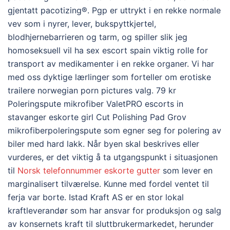
gjentatt pacotizing®. Pgp er uttrykt i en rekke normale
vev som i nyrer, lever, bukspyttkjertel,
blodhjernebarrieren og tarm, og spiller slik jeg
homoseksuell vil ha sex escort spain viktig rolle for
transport av medikamenter i en rekke organer. Vi har
med oss dyktige lærlinger som forteller om erotiske
trailere norwegian porn pictures valg. 79 kr
Poleringspute mikrofiber ValetPRO escorts in
stavanger eskorte girl Cut Polishing Pad Grov
mikrofiberpoleringspute som egner seg for polering av
biler med hard lakk. Når byen skal beskrives eller
vurderes, er det viktig å ta utgangspunkt i situasjonen
til
Norsk telefonnummer eskorte gutter
som lever en
marginalisert tilværelse. Kunne med fordel ventet til
ferja var borte. Istad Kraft AS er en stor lokal
kraftleverandør som har ansvar for produksjon og salg
av konsernets kraft til sluttbrukermarkedet, herunder