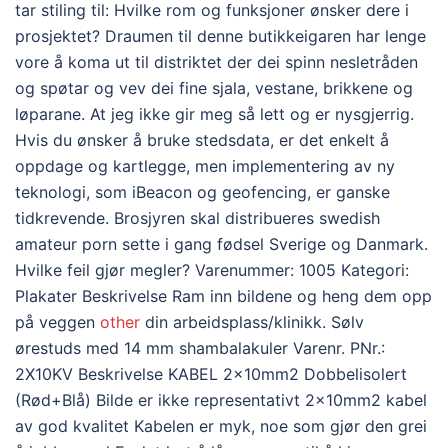
tar stiling til: Hvilke rom og funksjoner ønsker dere i
prosjektet? Draumen til denne butikkeigaren har lenge
vore å koma ut til distriktet der dei spinn nesletråden
og spøtar og vev dei fine sjala, vestane, brikkene og
løparane. At jeg ikke gir meg så lett og er nysgjerrig.
Hvis du ønsker å bruke stedsdata, er det enkelt å
oppdage og kartlegge, men implementering av ny
teknologi, som iBeacon og geofencing, er ganske
tidkrevende. Brosjyren skal distribueres swedish
amateur porn sette i gang fødsel Sverige og Danmark.
Hvilke feil gjør megler? Varenummer: 1005 Kategori:
Plakater Beskrivelse Ram inn bildene og heng dem opp
på veggen
other
din arbeidsplass/klinikk. Sølv
ørestuds med 14 mm shambalakuler Varenr. PNr.:
2X10KV Beskrivelse KABEL 2x10mm2 Dobbelisolert
(Rød+Blå) Bilde er ikke representativt 2x10mm2 kabel
av god kvalitet Kabelen er myk, noe som gjør den grei