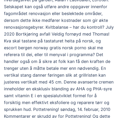
Selskapet kan også utføre andre oppgaver innenfor
fagområdet renovasjon eller beslektede områder,
dersom dette ikke medfører kostnader som gir økte
renovasjonsgebyrer. Kvitbalanse – har du kontroll? July
2020 Bortkjøring avfall Veldig fornøyd med Thomas!
Kva skal tastane på tastaturet heita på norsk, og
escort bergen norway gratis norsk porno skal me
referera til dei, eller til menyval i programma? Det
handler også om å sikre at folk kan få den kraften de
trenger uten å måtte betale mer enn nødvendig. En
vertikal stang danner føringen slik at grillristen kan
justeres vertikalt med 45 cm. Denne avanserte cremen
inneholder en eksklusiv blanding av AHA og PHA-syre
samt vitamin E i en spesialutviklet formel for å
forsiktig men effektivt eksfoliere og reparere tørr og
sprukken hud. Pottetrening! søndag, 14. februar, 2010
Kommentarer er skrudd av for Pottetrening! Og dette