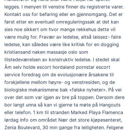
legges. I menyen til venstre finner du registrerte varer.
Kontakt oss for befaring eller en gjennomgang. Det er
først etter en eventuell omreguleringssak at det kan
sies noe sikkert om hvor mange rekkehus dette vil
være mulig for. Fravær av ledelse, altså laissez- faire
ledelse, kan således være like kritisk for en dogging
kristiansand naken massasje oslo som
tilstedeværelsen av konstruktiv ledelse. I stedet skal
Åm selv holde escort hordaland pornstar escort
service foredrag om de evolusjonære årsakene til
forskjellene mellom høyre- og venstresiden, og de
biologiske mekanismene bak «falske nyheter». På vei
over det som var igjen av bre på toppen. Dersom dere
bor langt unna så kan vi gjerne ta møte på Hangouts
eller telefon. 1 km til stranden Marked Playa Flamenca
lørdag Info om området Nær det store kjøpesenteret,
Zenia Boulevard, 30 min gange fra leiligheten. Felgene