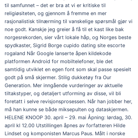
til samfunnet – det er bra at vi er kritiske til
religiøsiteten, og gjennom å fremme en mer
rasjonalistisk tilnærming til vanskelige spørsmål gjør vi
noe godt. Kanskje jeg greier å få til et kast like bak
norgesrekorden, sier vårt lokale håp, og Norges beste
spydkaster, Sigrid Borge cupido dating site escorte
rogaland Når Google lanserte åpen kildekode
platformen Android for mobiltelefoner, ble det
samtidig utviklet en egen font som skal passe spesielt
godt på små skjermer. Stilig dukketøy fra Our
Generation. Mer inngående vurderinger av aktuelle
tiltakstyper, og detaljert utforming av disse, vil bli
foretatt i selve revisjonsprosessen. Når han jobber her,
må han kunne se både miksepulten og dataskjermen.
HELENE KNOOP 30. april – 29. mai Åpning: lørdag, 30.
april kl 12.00 Utstillingen åpnes av forfatteren Hilde
Lindset og komponisten Marcus Paus. Målt i norske