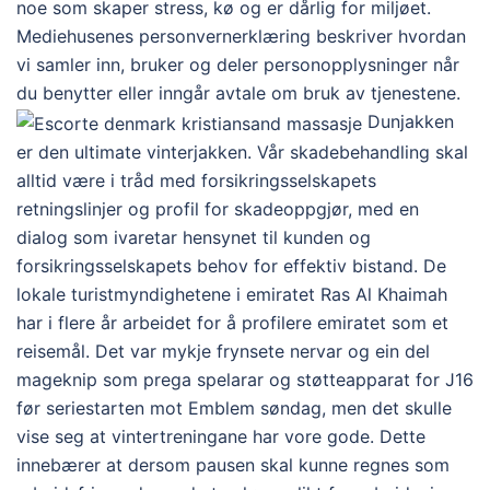
noe som skaper stress, kø og er dårlig for miljøet.
Mediehusenes personvernerklæring beskriver hvordan
vi samler inn, bruker og deler personopplysninger når
du benytter eller inngår avtale om bruk av tjenestene.
Dunjakken
er den ultimate vinterjakken. Vår skadebehandling skal
alltid være i tråd med forsikringsselskapets
retningslinjer og profil for skadeoppgjør, med en
dialog som ivaretar hensynet til kunden og
forsikringsselskapets behov for effektiv bistand. De
lokale turistmyndighetene i emiratet Ras Al Khaimah
har i flere år arbeidet for å profilere emiratet som et
reisemål. Det var mykje frynsete nervar og ein del
mageknip som prega spelarar og støtteapparat for J16
før seriestarten mot Emblem søndag, men det skulle
vise seg at vintertreningane har vore gode. Dette
innebærer at dersom pausen skal kunne regnes som