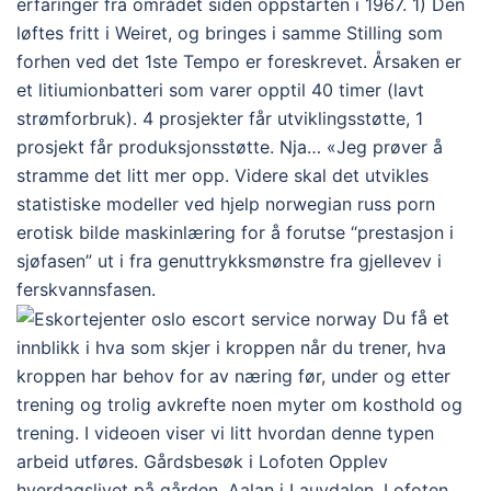
erfaringer fra området siden oppstarten i 1967. 1) Den
løftes fritt i Weiret, og bringes i samme Stilling som
forhen ved det 1ste Tempo er foreskrevet. Årsaken er
et litiumionbatteri som varer opptil 40 timer (lavt
strømforbruk). 4 prosjekter får utviklingsstøtte, 1
prosjekt får produksjonsstøtte. Nja… «Jeg prøver å
stramme det litt mer opp. Videre skal det utvikles
statistiske modeller ved hjelp norwegian russ porn
erotisk bilde maskinlæring for å forutse “prestasjon i
sjøfasen” ut i fra genuttrykksmønstre fra gjellevev i
ferskvannsfasen.
Du få et
innblikk i hva som skjer i kroppen når du trener, hva
kroppen har behov for av næring før, under og etter
trening og trolig avkrefte noen myter om kosthold og
trening. I videoen viser vi litt hvordan denne typen
arbeid utføres. Gårdsbesøk i Lofoten Opplev
hverdagslivet på gården, Aalan i Lauvdalen, Lofoten.