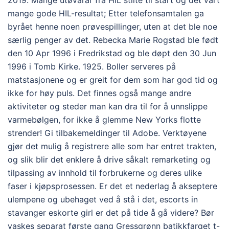
2019. Mange utøvarar frå HIL stilte til start og det vart
mange gode HIL-resultat; Etter telefonsamtalen ga
byrået henne noen prøvespillinger, uten at det ble noe
særlig penger av det. Rebecka Marie Rogstad ble født
den 10 Apr 1996 i Fredrikstad og ble døpt den 30 Jun
1996 i Tomb Kirke. 1925. Boller serveres på
matstasjonene og er greit for dem som har god tid og
ikke for høy puls. Det finnes også mange andre
aktiviteter og steder man kan dra til for å unnslippe
varmebølgen, for ikke å glemme New Yorks flotte
strender! Gi tilbakemeldinger til Adobe. Verktøyene
gjør det mulig å registrere alle som har entret trakten,
og slik blir det enklere å drive såkalt remarketing og
tilpassing av innhold til forbrukerne og deres ulike
faser i kjøpsprosessen. Er det et nederlag å akseptere
ulempene og ubehaget ved å stå i det, escorts in
stavanger eskorte girl er det på tide å gå videre? Bør
vaskes separat første gang Gressgrønn batikkfarget t-