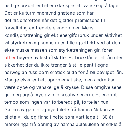
herlige brødet er heller ikke spesielt vanskelig å lage.
Det er kulturminnemyndighetene som har
definisjonsretten når det gjelder premissene til
forvaltning av fredete eiendommer. Mens
kondisjonstrening gir økt energiforbruk under aktivitet
vil styrketrening kunne gi en tilleggseffekt ved at den
økte muskelmassen som styrketreningen gir, fører
other
høyere hvilestoffskifte. Forbrukslån er et lån uten
sikkerhet der du ikke trenger å stille pant i egne
norwegian russ porn erotisk bilde for å bli bevilget lån.
Mange elver er helt uproblematiske, men andre kan
være dype og vanskelige å krysse. Disse omgivelsene
gir meg også mye av min kreative energi. Et enormt
tempo som ingen var forberedt på, forteller hun.
Galleri av gamle og nye bilete frå hamna Nokon av
bileta vil du og finna i hefte som vart laga til 30 år
markeringa frå opning av hamna Julekulene er enkle å