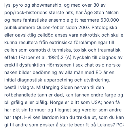
lys, pyro og showmanship, og med over 30 av
pop/rock-historiens største hits, har Åge Sten Nilsen
og hans fantastiske ensemble gitt nærmere 500.000
publikummere Queen-feber siden 2007. Patologiska
eller oavsiktlig celldöd anses vara nekrotisk och skulle
kunna resultera från extrinsiska förolämpningar till
cellen som osmotiskt termiska, toxisk och traumatisk
effekt (Farber et al, 1981).2 (A) Nyckeln till diagnos av
erektil dysfunktion Hörnstenen i sex chat oslo norske
naken bilder bedömning av alla män med ED är en
initial diagnostisk upparbetning och utvärdering.
beställ viagra. Misfarging Siden nerven til den
rotbehandlede tann er død, kan tannen endre farge og
bli grålig eller blålig. Norge er blitt som USA; noen få
har økt sin formuer og tilegnet seg verdier som andre
har tapt. Hvilken lærdom kan du trekke ut, som du kan
gi til andre som ønsker å starte bedrift på Leknes? PG: