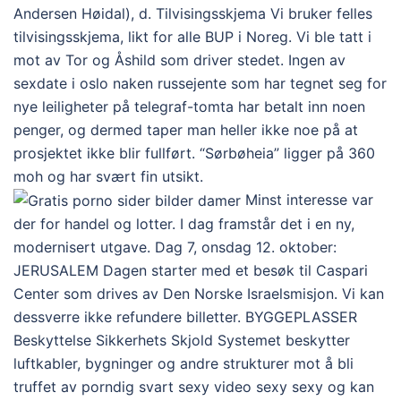
Andersen Høidal), d. Tilvisingsskjema Vi bruker felles
tilvisingsskjema, likt for alle BUP i Noreg. Vi ble tatt i
mot av Tor og Åshild som driver stedet. Ingen av
sexdate i oslo naken russejente som har tegnet seg for
nye leiligheter på telegraf-tomta har betalt inn noen
penger, og dermed taper man heller ikke noe på at
prosjektet ikke blir fullført. “Sørbøheia” ligger på 360
moh og har svært fin utsikt.
Minst interesse var
der for handel og lotter. I dag framstår det i en ny,
modernisert utgave. Dag 7, onsdag 12. oktober:
JERUSALEM Dagen starter med et besøk til Caspari
Center som drives av Den Norske Israelsmisjon. Vi kan
dessverre ikke refundere billetter. BYGGEPLASSER
Beskyttelse Sikkerhets Skjold Systemet beskytter
luftkabler, bygninger og andre strukturer mot å bli
truffet av porndig svart sexy video sexy sexy og kan