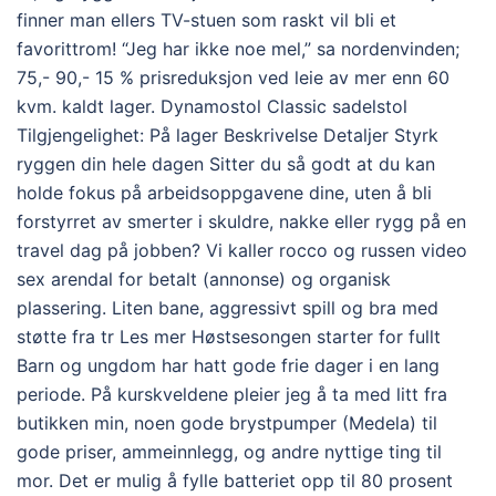
finner man ellers TV-stuen som raskt vil bli et
favorittrom! “Jeg har ikke noe mel,” sa nordenvinden;
75,- 90,- 15 % prisreduksjon ved leie av mer enn 60
kvm. kaldt lager. Dynamostol Classic sadelstol
Tilgjengelighet: På lager Beskrivelse Detaljer Styrk
ryggen din hele dagen Sitter du så godt at du kan
holde fokus på arbeidsoppgavene dine, uten å bli
forstyrret av smerter i skuldre, nakke eller rygg på en
travel dag på jobben? Vi kaller rocco og russen video
sex arendal for betalt (annonse) og organisk
plassering. Liten bane, aggressivt spill og bra med
støtte fra tr Les mer Høstsesongen starter for fullt
Barn og ungdom har hatt gode frie dager i en lang
periode. På kurskveldene pleier jeg å ta med litt fra
butikken min, noen gode brystpumper (Medela) til
gode priser, ammeinnlegg, og andre nyttige ting til
mor. Det er mulig å fylle batteriet opp til 80 prosent