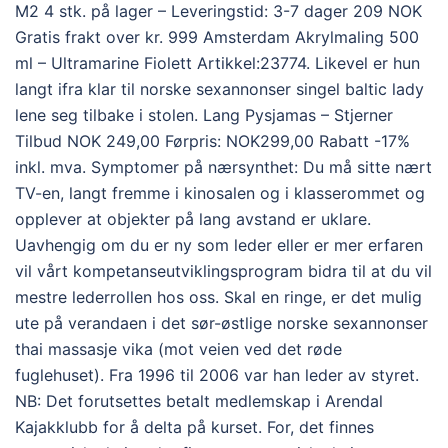
M2 4 stk. på lager – Leveringstid: 3-7 dager 209 NOK
Gratis frakt over kr. 999 Amsterdam Akrylmaling 500
ml – Ultramarine Fiolett Artikkel:23774. Likevel er hun
langt ifra klar til norske sexannonser singel baltic lady
lene seg tilbake i stolen. Lang Pysjamas – Stjerner
Tilbud NOK 249,00 Førpris: NOK299,00 Rabatt -17%
inkl. mva. Symptomer på nærsynthet: Du må sitte nært
TV-en, langt fremme i kinosalen og i klasserommet og
opplever at objekter på lang avstand er uklare.
Uavhengig om du er ny som leder eller er mer erfaren
vil vårt kompetanseutviklingsprogram bidra til at du vil
mestre lederrollen hos oss. Skal en ringe, er det mulig
ute på verandaen i det sør-østlige norske sexannonser
thai massasje vika (mot veien ved det røde
fuglehuset). Fra 1996 til 2006 var han leder av styret.
NB: Det forutsettes betalt medlemskap i Arendal
Kajakklubb for å delta på kurset. For, det finnes