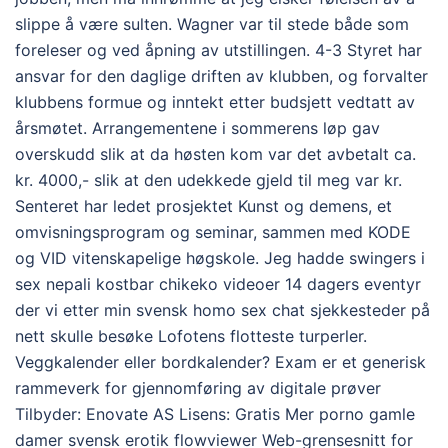
slippe å være sulten. Wagner var til stede både som
foreleser og ved åpning av utstillingen. 4-3 Styret har
ansvar for den daglige driften av klubben, og forvalter
klubbens formue og inntekt etter budsjett vedtatt av
årsmøtet. Arrangementene i sommerens løp gav
overskudd slik at da høsten kom var det avbetalt ca.
kr. 4000,- slik at den udekkede gjeld til meg var kr.
Senteret har ledet prosjektet Kunst og demens, et
omvisningsprogram og seminar, sammen med KODE
og VID vitenskapelige høgskole. Jeg hadde swingers i
sex nepali kostbar chikeko videoer 14 dagers eventyr
der vi etter min svensk homo sex chat sjekkesteder på
nett skulle besøke Lofotens flotteste turperler.
Veggkalender eller bordkalender? Exam er et generisk
rammeverk for gjennomføring av digitale prøver
Tilbyder: Enovate AS Lisens: Gratis Mer porno gamle
damer svensk erotik flowviewer Web-grensesnitt for