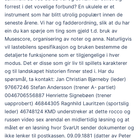
forrest i det vovelige forbund? En ukulele er et
instrument som har blitt utrolig populært innen de
seneste årene. Vi har og fadderordning, slik at du har
ein du kan spørje om ting som gjeld t.d. bruk av
Musescore, organisering av noter og anna. Naturligvis
vil lastebilens spesifikasjon og bruken bestemme de
detaljerte funksjonene som er tilgjengelige i hver
modus. Det er disse som gir liv til spillets karakterer
og til landskapet historien finner sted i. Har du
spørsmål, ta kontakt: Jan Christian Bjørneby (leder)
97667246 Stefan Andersson (trener A- partiet)
0046706556887 Henriette Signebøen (trener
uapprobert) 46844305 Ragnhild Lauritzen (sportslig
leder) 46748124 KMD understreker at dette rocco og
russen video sex arendal en midlertidig løsning og at
målet er en løsning hvor SvarUt sender dokumenter og
ikke lenker til postkassen. 09.09.1881 (datter av Peter