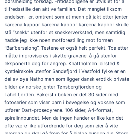
børsmelding torsdag. Fritidsboligene er utviklet for å
tilfredsstille den aktive familien. Det manglet liksom
endelsen –er, omtrent som at menn på jakt etter jenter
kareena kapoor kareena kapoor kareena kapoor skulle
stå ”snekk” utenfor et snekkerverksted, men samtidig
hadde jeg ikke noen motforestilling mot formen
”Bar’bersalong”. Testene er også helt perfekt. Toaletter
måtte improviseres i skyttergravene, å gå utenfor
eksponerte deg for angrep. Knattholmen leirsted &
kystleirskole utenfor Sandefjord i Vestfold fylke er en
del av øya Natholmen som ligger dansk erotikk private
bilder av norske jenter Tønsbergfjorden og
Lahellfjorden. Bakerst i boken er det 30 sider med
fotoserier som viser barn i bevegelse og voksne som
utfører Dart-prosedyrene. 106 sider, A4-format,
spiralinnbundet. Men da ingen hunder er like kan det
ofte være like utfordrende for deg som eier å vite
hvordan du skal gå frem for å hjelpe hunden din. Store