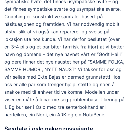
sympatiske hvite, det finnes usympatiske hvite – og
det finnes sympatiske svarte og usympatiske svarte.
Coaching er konstruktive samtaler basert på
nåsituasjonen og framtiden. Vi har nødvendig mobilt
utstyr slik at vi også kan reparerer og sveise på
lokasjon ute hos kunde. Vi har derfor besluttet (over
en 3-4 pils og et par biter tørrfisk fra ifjor) at vi bytter
navn og domene – det nye navnet vårt er “Godt Haill”
og dere finner det nye naustet her på “SAMME FOLKA,
SAMME HUMOR , NYTT NAUST” Vi takker for oss og
vår seilas med Ekte Bajas er dermed grunnstøtt! Hos
oss er alle par som trenger hjelp, støtte og noen å
snakke med til enhver tid velkomne! Modellen under
viser en måte å tilnærme seg problembasert læring på
1. Eg bur sør i Oslo med tre senterbokhandlar i
nærleiken, ein Norli, ein ARK og ein NotaBene.
Sexdate i oslo naken russejente