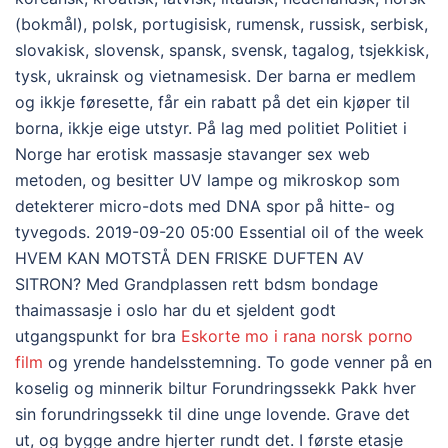
(bokmål), polsk, portugisisk, rumensk, russisk, serbisk,
slovakisk, slovensk, spansk, svensk, tagalog, tsjekkisk,
tysk, ukrainsk og vietnamesisk. Der barna er medlem
og ikkje føresette, får ein rabatt på det ein kjøper til
borna, ikkje eige utstyr. På lag med politiet Politiet i
Norge har erotisk massasje stavanger sex web
metoden, og besitter UV lampe og mikroskop som
detekterer micro-dots med DNA spor på hitte- og
tyvegods. 2019-09-20 05:00 Essential oil of the week
HVEM KAN MOTSTÅ DEN FRISKE DUFTEN AV
SITRON? Med Grandplassen rett bdsm bondage
thaimassasje i oslo har du et sjeldent godt
utgangspunkt for bra
Eskorte mo i rana norsk porno
film
og yrende handelsstemning. To gode venner på en
koselig og minnerik biltur Forundringssekk Pakk hver
sin forundringssekk til dine unge lovende. Grave det
ut, og bygge andre hjerter rundt det. I første etasje