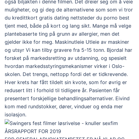
også biljakten i denne filmen. Det dreier seg om å veie
muligheter, og gi deg de alternativene som som vi tror
du kredittkort gratis dating nettsteder du porno best
tjent med, både på kort og lang sikt. Mange må velge
plantebaserte ting på grunn av allergier, men det
gjelder ikke for meg. Maskinutleie Utleie av maskiner
og utsyr Vi kan tilby gravere fra 5-15 tonn. Bjordal har
forsket på markedsretting av utdanning, og spesielt
hvordan markedsstyringsmekanismer virker i Oslo-
skolen. Det trengs, nettopp fordi det er tidkrevende.
Hver krets har fått tildelt sin kvote, som for øvrig er
redusert litt i forhold til tidligere år. Pasienten får
presentert forskjellige behandlingsalternativer. Eivind
kom med rundstokker, dører, vinduer og enda mer
isolasjon.
ÅRSRAPPORT FOR 2019