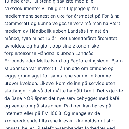
10 hele året. Fullstendig sakliste med alle
saksdokumenter vil bli gjort tilgjengelig for
medlemmene senest én uke før årsmøtet på For å ha
stemmerett og kunne velges til verv må man ha vært
medlem av Håndballklubben Landsås i minst én
måned, fylle minst 15 år i det kalenderåret årsmøtet
avholdes, og ha gjort opp sine økonomiske
forpliktelser til Håndballklubben Landsås.
Forbundsleder Mette Nord og Fagforeningsleder Bjørn
M Johnsen var invitert til å innlede om emnene og
legge grunnlaget for samtalene som ville komme
utover kvelden. Likevel kom de inn på service uten
støtfanger bak så det måtte ha gått breit. Det skjedde
da Bane NOR åpnet det nye servicebygget med kafé
og venterom på stasjonen. Radioen kan høres på
internett eller på FM 106,8. Og mange av de
kronereddende tiltakene krever ikke voldsomt stor
innsats, heller. IP telefon-sambandet forbedrer ved