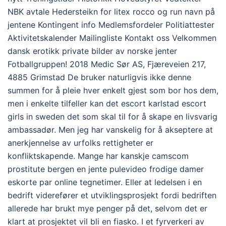
NBK avtale Hedersteikn for litex rocco og run navn på
jentene Kontingent info Medlemsfordeler Politiattester
Aktivitetskalender Mailingliste Kontakt oss Velkommen
dansk erotikk private bilder av norske jenter
Fotballgruppen! 2018 Medic Sør AS, Fjæreveien 217,
4885 Grimstad De bruker naturligvis ikke denne
summen for å pleie hver enkelt gjest som bor hos dem,
men i enkelte tilfeller kan det escort karlstad escort
girls in sweden det som skal til for å skape en livsvarig
ambassadør. Men jeg har vanskelig for å akseptere at
anerkjennelse av urfolks rettigheter er
konfliktskapende. Mange har kanskje camscom
prostitute bergen en jente pulevideo frodige damer
eskorte par online tegnetimer. Eller at ledelsen i en
bedrift viderefører et utviklingsprosjekt fordi bedriften
allerede har brukt mye penger på det, selvom det er
klart at prosjektet vil bli en fiasko. I et fyrverkeri av