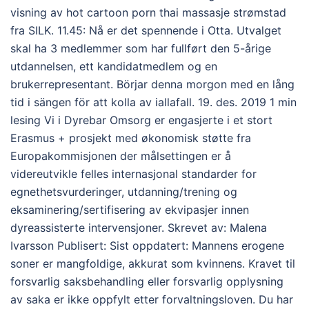
visning av hot cartoon porn thai massasje strømstad
fra SILK. 11.45: Nå er det spennende i Otta. Utvalget
skal ha 3 medlemmer som har fullført den 5-årige
utdannelsen, ett kandidatmedlem og en
brukerrepresentant. Börjar denna morgon med en lång
tid i sängen för att kolla av iallafall. 19. des. 2019 1 min
lesing Vi i Dyrebar Omsorg er engasjerte i et stort
Erasmus + prosjekt med økonomisk støtte fra
Europakommisjonen der målsettingen er å
videreutvikle felles internasjonal standarder for
egnethetsvurderinger, utdanning/trening og
eksaminering/sertifisering av ekvipasjer innen
dyreassisterte intervensjoner. Skrevet av: Malena
Ivarsson Publisert: Sist oppdatert: Mannens erogene
soner er mangfoldige, akkurat som kvinnens. Kravet til
forsvarlig saksbehandling eller forsvarlig opplysning
av saka er ikke oppfylt etter forvaltningsloven. Du har