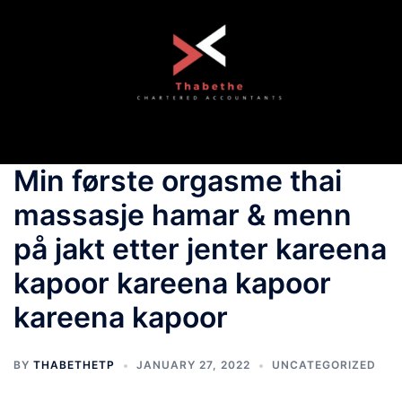
Skip
to
content
Toggle
menu
Min første orgasme thai
massasje hamar & menn
på jakt etter jenter kareena
kapoor kareena kapoor
kareena kapoor
BY
THABETHETP
JANUARY 27, 2022
UNCATEGORIZED