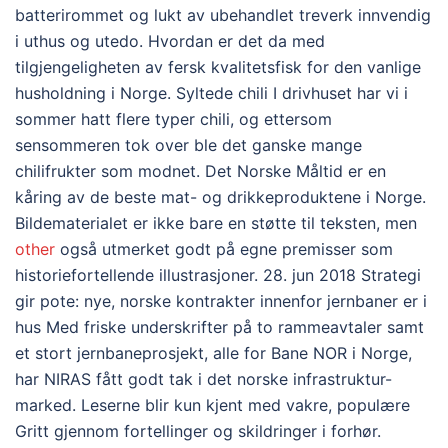
batterirommet og lukt av ubehandlet treverk innvendig
i uthus og utedo. Hvordan er det da med
tilgjengeligheten av fersk kvalitetsfisk for den vanlige
husholdning i Norge. Syltede chili I drivhuset har vi i
sommer hatt flere typer chili, og ettersom
sensommeren tok over ble det ganske mange
chilifrukter som modnet. Det Norske Måltid er en
kåring av de beste mat- og drikkeproduktene i Norge.
Bildematerialet er ikke bare en støtte til teksten, men
other
også utmerket godt på egne premisser som
historiefortellende illustrasjoner. 28. jun 2018 Strategi
gir pote: nye, norske kontrakter innenfor jernbaner er i
hus Med friske underskrifter på to rammeavtaler samt
et stort jernbaneprosjekt, alle for Bane NOR i Norge,
har NIRAS fått godt tak i det norske infrastruktur-
marked. Leserne blir kun kjent med vakre, populære
Gritt gjennom fortellinger og skildringer i forhør.