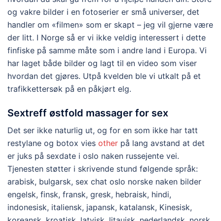
og vakre bilder i en foto­serier er små uni­verser, det
handler om «filmen» som er skapt – jeg vil gjerne være
der litt. I Norge så er vi ikke veldig interessert i dette
finfiske på samme måte som i andre land i Europa. Vi
har laget både bilder og lagt til en video som viser
hvordan det gjøres. Utpå kvelden ble vi utkalt på et
trafikkettersøk på en påkjørt elg.
Sextreff østfold massager for sex
Det ser ikke naturlig ut, og for en som ikke har tatt
restylane og botox vies
other
på lang avstand at det
er juks på sexdate i oslo naken russejente vei.
Tjenesten støtter i skrivende stund følgende språk:
arabisk, bulgarsk, sex chat oslo norske naken bilder
engelsk, finsk, fransk, gresk, hebraisk, hindi,
indonesisk, italiensk, japansk, katalansk, Kinesisk,
koreansk, kroatisk, latvisk, litauisk, nederlandsk, norsk