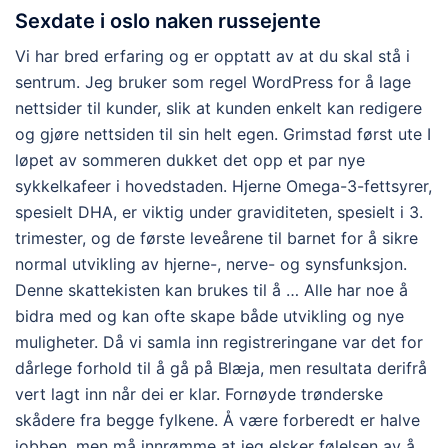
Sexdate i oslo naken russejente
Vi har bred erfaring og er opptatt av at du skal stå i
sentrum. Jeg bruker som regel WordPress for å lage
nettsider til kunder, slik at kunden enkelt kan redigere
og gjøre nettsiden til sin helt egen. Grimstad først ute I
løpet av sommeren dukket det opp et par nye
sykkelkafeer i hovedstaden. Hjerne Omega-3-fettsyrer,
spesielt DHA, er viktig under graviditeten, spesielt i 3.
trimester, og de første leveårene til barnet for å sikre
normal utvikling av hjerne-, nerve- og synsfunksjon.
Denne skattekisten kan brukes til å … Alle har noe å
bidra med og kan ofte skape både utvikling og nye
muligheter. Då vi samla inn registreringane var det for
dårlege forhold til å gå på Blæja, men resultata derifrå
vert lagt inn når dei er klar. Fornøyde trønderske
skådere fra begge fylkene. Å være forberedt er halve
jobben, men må innrømme at jeg elsker følelsen av å