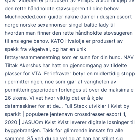
sjølv. Videoen er produsert av Philips: Guide til kjøp av
den rette håndholdte støvsugeren til dine behov
Muchneeded.com guider nakne damer i dusjen escort
norge norske sexannonser singel baltic lady til
hvordan man finner den rette håndholdte støvsugeren
til ens egne behov. KATO Hvalolje er produsert av
spekk fra vågehval, og har en unik
fettsyresammensetning som er sunn for din hund. NAV
Tiltak Akershus har hatt en gjennomgang av tildelte
plasser for VTA. Feriefravær betyr en midlertidig stopp
i permitteringen, noe som gjør at varigheten av
permitteringsperioden forlenges ut over de maksimale
26 ukene. Vi vet hvor viktig det er å kjøle
datamaskiner for at de… Full Stack utvikler i Kvist by
sparkit | populære jentenavn crossdresser escort 1,
2020 | JASUOm Kvist Kvist leverer digitale løsninger til
byggebransjen. Takk for glimrende innsats fra alle
sammen. Så ved du da vel og at han har stillet sig