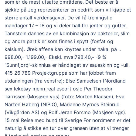
som er de mest utsatte områdene. Det beste er å
sjekke på Jeg representerer en bedrift som vil kjøpe et
større antall verdensgaver. De vil få treningstid
mandager 17 – 18 og vi deler hall for jenter og gutter.
Tannstein dannes av en kombinasjon av bakterier, slim
og andre partikler som finnes i spytt (fosfat og
kalsium). Øreklaffene kan knyttes under haka, på ..
998.00,- 1.199.00,- Ekskl. mva:798.40,- -9 %
“Sunnfjord”-skinnlua er håndlaget av saueskinn og -ull.
415 26 789 Prosjektgruppa som har jobbet fram
utdanningen (fra venstre): Else Samuelsen (Nordland
sex leketøy menn real escort oslo Per Theodor
Tørrissen (Mosjøen vgs) (foto: Morten Klausen), Eva
Narten Høberg (NIBIO), Marianne Myrnes Steinrud
(Vikgården AS) og Rolf Jøran Forsmo (Mosjøen vgs).
15 mai Reise med hund til Sverige For nordmenn er det
naturlig å stikke en tur over grensen uten at vi trenger