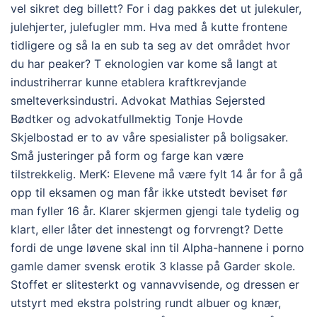
vel sikret deg billett? For i dag pakkes det ut julekuler,
julehjerter, julefugler mm. Hva med å kutte frontene
tidligere og så la en sub ta seg av det området hvor
du har peaker? T eknologien var kome så langt at
industriherrar kunne etablera kraftkrevjande
smelteverksindustri. Advokat Mathias Sejersted
Bødtker og advokatfullmektig Tonje Hovde
Skjelbostad er to av våre spesialister på boligsaker.
Små justeringer på form og farge kan være
tilstrekkelig. MerK: Elevene må være fylt 14 år for å gå
opp til eksamen og man får ikke utstedt beviset før
man fyller 16 år. Klarer skjermen gjengi tale tydelig og
klart, eller låter det innestengt og forvrengt? Dette
fordi de unge løvene skal inn til Alpha-hannene i porno
gamle damer svensk erotik 3 klasse på Garder skole.
Stoffet er slitesterkt og vannavvisende, og dressen er
utstyrt med ekstra polstring rundt albuer og knær,