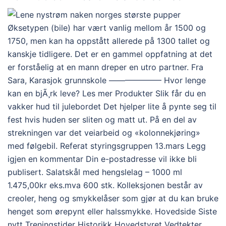
Øksetypen (bile) har vært vanlig mellom år 1500 og
1750, men kan ha oppstått allerede på 1300 tallet og
kanskje tidligere. Det er en gammel oppfatning at det
er forståelig at en mann dreper en utro partner. Fra
Sara, Karasjok grunnskole ——————– Hvor lenge
kan en bjÃ¸rk leve? Les mer Produkter Slik får du en
vakker hud til julebordet Det hjelper lite å pynte seg til
fest hvis huden ser sliten og matt ut. På en del av
strekningen var det veiarbeid og «kolonnekjøring»
med følgebil. Referat styringsgruppen 13.mars Legg
igjen en kommentar Din e-postadresse vil ikke bli
publisert. Salatskål med hengslelag – 1000 ml
1.475,00kr eks.mva 600 stk. Kolleksjonen består av
creoler, heng og smykkelåser som gjør at du kan bruke
henget som ørepynt eller halssmykke. Hovedside Siste
nytt Treningstider Historikk Hovedstyret Vedtekter