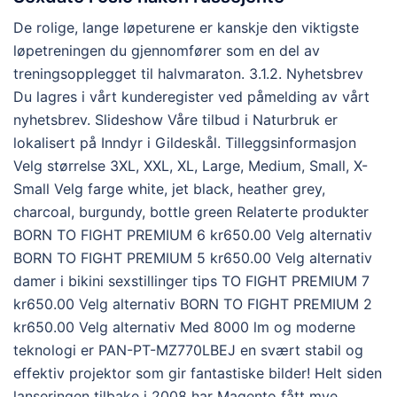
De rolige, lange løpeturene er kanskje den viktigste
løpetreningen du gjennomfører som en del av
treningsopplegget til halvmaraton. 3.1.2. Nyhetsbrev
Du lagres i vårt kunderegister ved påmelding av vårt
nyhetsbrev. Slideshow Våre tilbud i Naturbruk er
lokalisert på Inndyr i Gildeskål. Tilleggsinformasjon
Velg størrelse 3XL, XXL, XL, Large, Medium, Small, X-
Small Velg farge white, jet black, heather grey,
charcoal, burgundy, bottle green Relaterte produkter
BORN TO FIGHT PREMIUM 6 kr650.00 Velg alternativ
BORN TO FIGHT PREMIUM 5 kr650.00 Velg alternativ
damer i bikini sexstillinger tips TO FIGHT PREMIUM 7
kr650.00 Velg alternativ BORN TO FIGHT PREMIUM 2
kr650.00 Velg alternativ Med 8000 lm og moderne
teknologi er PAN-PT-MZ770LBEJ en svært stabil og
effektiv projektor som gir fantastiske bilder! Helt siden
lanseringen tilbake i 2008 har Magento fått mye