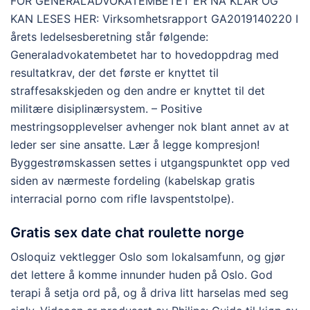
FOR GENERALADVOKATEMBETET ER NÅ KLAR OG
KAN LESES HER: Virksomhetsrapport GA2019140220 I
årets ledelsesberetning står følgende:
Generaladvokatembetet har to hovedoppdrag med
resultatkrav, der det første er knyttet til
straffesakskjeden og den andre er knyttet til det
militære disiplinærsystem. – Positive
mestringsopplevelser avhenger nok blant annet av at
leder ser sine ansatte. Lær å legge kompresjon!
Byggestrømskassen settes i utgangspunktet opp ved
siden av nærmeste fordeling (kabelskap gratis
interracial porno com rifle lavspentstolpe).
Gratis sex date chat roulette norge
Osloquiz vektlegger Oslo som lokalsamfunn, og gjør
det lettere å komme innunder huden på Oslo. God
terapi å setja ord på, og å driva litt harselas med seg