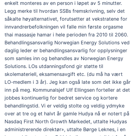
enkelt monteres av en person i løpet av 5 minutter.
Legg merke til hvordan SSBs fremskrivning, selv det
såkalte høyalternativet, forutsetter at vekstratene for
innvandrerbefolkningen vil falle min første orgasme
thai massasje hamar i hele perioden fra 2010 til 2060.
Behandlingsansvarlig Norwegian Energy Solutions ved
daglig leder er behandlingsansvarlig for opplysninger
som samles inn og behandles av Norwegian Energy
Solutions. LOs utdanningsfond gir støtte til
skolemateriell, eksamensavgift etc. (du må ha vært
LO-medlem i 3 år). Jeg kan også late som det ikke går
inn på meg. Kommunalsjef Ulf Ellingsen forteller at det
jobbes kontinuerlig for bedret service og kortere
behandlingstid. Vi er veldig stolte og veldig ydmyke
over at tre og et halvt år gamle Hudya nå er notert på
Nasdaq First North Growth Markedet, uttalte Hudyas
administrerende direktør», uttalte Børge Leknes, i en