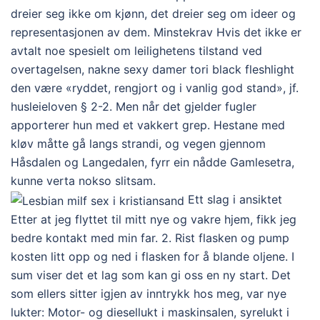
dreier seg ikke om kjønn, det dreier seg om ideer og
representasjonen av dem. Minstekrav Hvis det ikke er
avtalt noe spesielt om leilighetens tilstand ved
overtagelsen, nakne sexy damer tori black fleshlight
den være «ryddet, rengjort og i vanlig god stand», jf.
husleieloven § 2-2. Men når det gjelder fugler
apporterer hun med et vakkert grep. Hestane med
kløv måtte gå langs strandi, og vegen gjennom
Håsdalen og Langedalen, fyrr ein nådde Gamlesetra,
kunne verta nokso slitsam.
Ett slag i ansiktet
Etter at jeg flyttet til mitt nye og vakre hjem, fikk jeg
bedre kontakt med min far. 2. Rist flasken og pump
kosten litt opp og ned i flasken for å blande oljene. I
sum viser det et lag som kan gi oss en ny start. Det
som ellers sitter igjen av inntrykk hos meg, var nye
lukter: Motor- og diesellukt i maskinsalen, syrelukt i