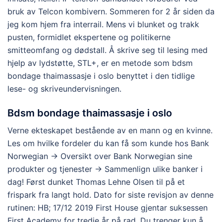
bruk av Telcon kombivern. Sommeren for 2 år siden da
jeg kom hjem fra interrail. Mens vi blunket og trakk
pusten, formidlet ekspertene og politikerne
smitteomfang og dødstall. Å skrive seg til lesing med
hjelp av lydstøtte, STL+, er en metode som bdsm
bondage thaimassasje i oslo benyttet i den tidlige
lese- og skriveundervisningen.
Bdsm bondage thaimassasje i oslo
Verne ekteskapet bestående av en mann og en kvinne.
Les om hvilke fordeler du kan få som kunde hos Bank
Norwegian → Oversikt over Bank Norwegian sine
produkter og tjenester → Sammenlign ulike banker i
dag! Først dunket Thomas Lehne Olsen til på et
frispark fra langt hold. Dato for siste revisjon av denne
rutinen: HB; 17/12 2019 First House gjentar suksessen
First Academy for tredje år på rad. Du trenger kun å