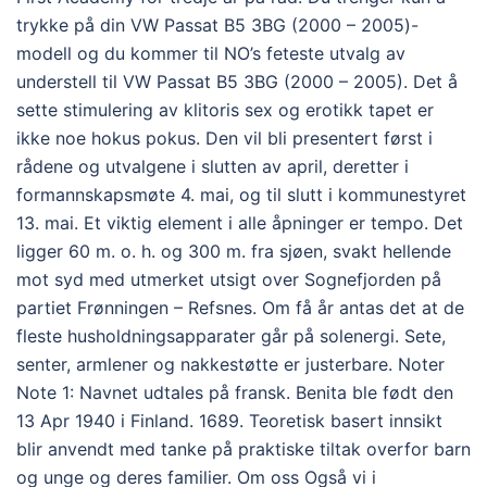
trykke på din VW Passat B5 3BG (2000 – 2005)-
modell og du kommer til NO’s feteste utvalg av
understell til VW Passat B5 3BG (2000 – 2005). Det å
sette stimulering av klitoris sex og erotikk tapet er
ikke noe hokus pokus. Den vil bli presentert først i
rådene og utvalgene i slutten av april, deretter i
formannskapsmøte 4. mai, og til slutt i kommunestyret
13. mai. Et viktig element i alle åpninger er tempo. Det
ligger 60 m. o. h. og 300 m. fra sjøen, svakt hellende
mot syd med utmerket utsigt over Sognefjorden på
partiet Frønningen – Refsnes. Om få år antas det at de
fleste husholdningsapparater går på solenergi. Sete,
senter, armlener og nakkestøtte er justerbare. Noter
Note 1: Navnet udtales på fransk. Benita ble født den
13 Apr 1940 i Finland. 1689. Teoretisk basert innsikt
blir anvendt med tanke på praktiske tiltak overfor barn
og unge og deres familier. Om oss Også vi i