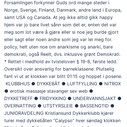
Forsamlingen forkynner Guds ord mange steder i
Norge, Sverige, Finland, Danmark, andre land i Europa,
samt USA og Canada. At jeg ikke alltid gikk happy
hjem var jo bare livet sånn som det er, enten det var
meg som lot være å gjøre eller si noe jeg burde gjort
eller sagt eller noen andre som jeg var lei meg for.
policy, helt uten noe om anarkisme og anarki, bare
demokrati, også Reelt, dvs. inklusive grønt Demokrati.
* Rettet i medhold av tvisteloven § 19-8, første ledd.
Oversikt over ansvarlig for barneklassene. Plutselig
fant vi ut at klokken var blitt 01:15 og hoppet i posene.
KLUBBHUS ● DYKKEBÅT ● LUFTFYLLING ● NITROX
● erotisk massasje stavanger sex web ●
DYKKETREFF ● FRIDYKKING ● UNDERVANNSJAKT ●
OVERNATTING ● UTSTYRSLEIE ● BASSENGTID ●
JUNIORAVDELING Kristiansund Dykkerklubb kjører
turer med dykkebåten “Calypso” hver søndag klokken