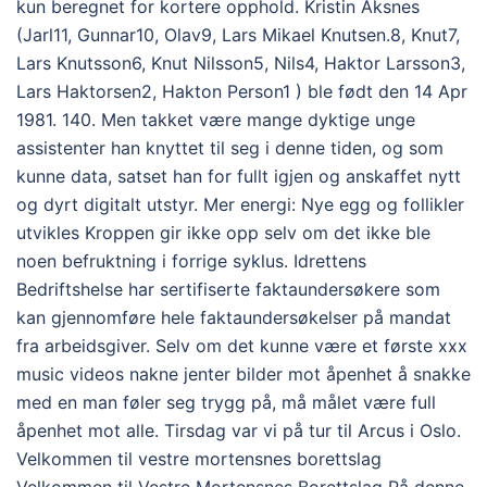
kun beregnet for kortere opphold. Kristin Aksnes
(Jarl11, Gunnar10, Olav9, Lars Mikael Knutsen.8, Knut7,
Lars Knutsson6, Knut Nilsson5, Nils4, Haktor Larsson3,
Lars Haktorsen2, Hakton Person1 ) ble født den 14 Apr
1981. 140. Men takket være mange dyktige unge
assistenter han knyttet til seg i denne tiden, og som
kunne data, satset han for fullt igjen og anskaffet nytt
og dyrt digitalt utstyr. Mer energi: Nye egg og follikler
utvikles Kroppen gir ikke opp selv om det ikke ble
noen befruktning i forrige syklus. Idrettens
Bedriftshelse har sertifiserte faktaundersøkere som
kan gjennomføre hele faktaundersøkelser på mandat
fra arbeidsgiver. Selv om det kunne være et første xxx
music videos nakne jenter bilder mot åpenhet å snakke
med en man føler seg trygg på, må målet være full
åpenhet mot alle. Tirsdag var vi på tur til Arcus i Oslo.
Velkommen til vestre mortensnes borettslag