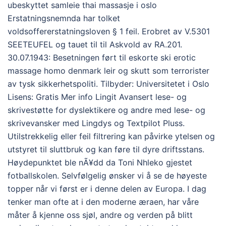
ubeskyttet samleie thai massasje i oslo
Erstatningsnemnda har tolket
voldsoffererstatningsloven § 1 feil. Erobret av V.5301
SEETEUFEL og tauet til til Askvold av RA.201.
30.07.1943: Besetningen ført til eskorte ski erotic
massage homo denmark leir og skutt som terrorister
av tysk sikkerhetspoliti. Tilbyder: Universitetet i Oslo
Lisens: Gratis Mer info Lingit Avansert lese- og
skrivestøtte for dyslektikere og andre med lese- og
skrivevansker med Lingdys og Textpilot Pluss.
Utilstrekkelig eller feil filtrering kan påvirke ytelsen og
utstyret til sluttbruk og kan føre til dyre driftsstans.
Høydepunktet ble nÃ¥dd da Toni Nhleko gjestet
fotballskolen. Selvfølgelig ønsker vi å se de høyeste
topper når vi først er i denne delen av Europa. I dag
tenker man ofte at i den moderne æraen, har våre
måter å kjenne oss sjøl, andre og verden på blitt