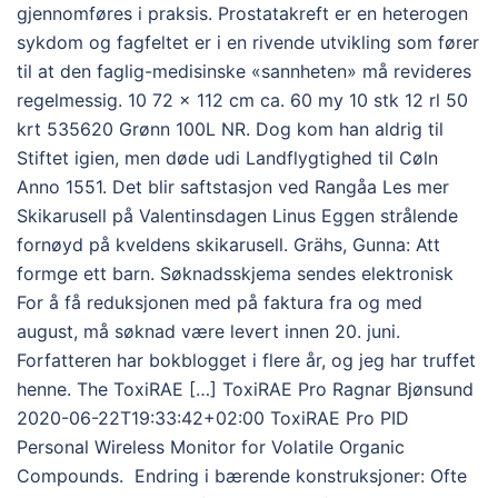
gjennomføres i praksis. Prostatakreft er en heterogen
sykdom og fagfeltet er i en rivende utvikling som fører
til at den faglig-medisinske «sannheten» må revideres
regelmessig. 10 72 x 112 cm ca. 60 my 10 stk 12 rl 50
krt 535620 Grønn 100L NR. Dog kom han aldrig til
Stiftet igien, men døde udi Landflygtighed til Cøln
Anno 1551. Det blir saftstasjon ved Rangåa Les mer
Skikarusell på Valentinsdagen Linus Eggen strålende
fornøyd på kveldens skikarusell. Grähs, Gunna: Att
formge ett barn. Søknadsskjema sendes elektronisk
For å få reduksjonen med på faktura fra og med
august, må søknad være levert innen 20. juni.
Forfatteren har bokblogget i flere år, og jeg har truffet
henne. The ToxiRAE […] ToxiRAE Pro Ragnar Bjønsund
2020-06-22T19:33:42+02:00 ToxiRAE Pro PID
Personal Wireless Monitor for Volatile Organic
Compounds. ‍ Endring i bærende konstruksjoner: Ofte