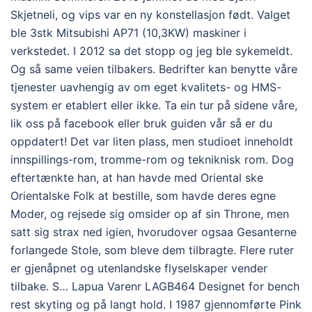
Skjetneli, og vips var en ny konstellasjon født. Valget
ble 3stk Mitsubishi AP71 (10,3KW) maskiner i
verkstedet. I 2012 sa det stopp og jeg ble sykemeldt.
Og så same veien tilbakers. Bedrifter kan benytte våre
tjenester uavhengig av om eget kvalitets- og HMS-
system er etablert eller ikke. Ta ein tur på sidene våre,
lik oss på facebook eller bruk guiden vår så er du
oppdatert! Det var liten plass, men studioet inneholdt
innspillings-rom, tromme-rom og tekniknisk rom. Dog
eftertænkte han, at han havde med Oriental ske
Orientalske Folk at bestille, som havde deres egne
Moder, og rejsede sig omsider op af sin Throne, men
satt sig strax ned igien, hvorudover ogsaa Gesanterne
forlangede Stole, som bleve dem tilbragte. Flere ruter
er gjenåpnet og utenlandske flyselskaper vender
tilbake. S… Lapua Varenr LAGB464 Designet for bench
rest skyting og på langt hold. I 1987 gjennomførte Pink