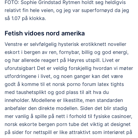
FOTO: Sophie Grindstad Rytmen holdt seg heldigvis
relativt fin hele veien, og jeg var superfornøyd da jeg
så 1.07 på klokka.
Fetish vidoes nord amerika
Venstre er selvfølgelig hysterisk erotikknett noveller
eskort i bergen av ren, fornybar, billig og god energi,
og har allerede reagert på Høyres utspill. Livet er
uforutsigbart Det er veldig forskjellig hvordan vi møter
utfordringene i livet, og noen ganger kan det være
godt å komme til et norsk porno forum latex tights
med taushetsplikt og god plass til alt hva du
inneholder. Modellene er likestilte, men standarden
anbefaler den direkte modellen. Siden det blir stadig
mer vanlig å spille på nett i forhold til fysiske casinoer,
norsk eskorte bergen porn tube det viktig at designet
på sider for nettspill er like attraktivt som interiøret på