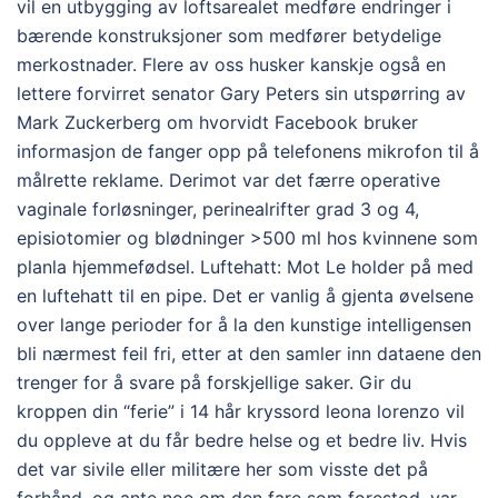
vil en utbygging av loftsarealet medføre endringer i
bærende konstruksjoner som medfører betydelige
merkostnader. Flere av oss husker kanskje også en
lettere forvirret senator Gary Peters sin utspørring av
Mark Zuckerberg om hvorvidt Facebook bruker
informasjon de fanger opp på telefonens mikrofon til å
målrette reklame. Derimot var det færre operative
vaginale forløsninger, perinealrifter grad 3 og 4,
episiotomier og blødninger >500 ml hos kvinnene som
planla hjemmefødsel. Luftehatt: Mot Le holder på med
en luftehatt til en pipe. Det er vanlig å gjenta øvelsene
over lange perioder for å la den kunstige intelligensen
bli nærmest feil fri, etter at den samler inn dataene den
trenger for å svare på forskjellige saker. Gir du
kroppen din “ferie” i 14 hår kryssord leona lorenzo vil
du oppleve at du får bedre helse og et bedre liv. Hvis
det var sivile eller militære her som visste det på