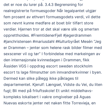
det er noe du lurer på. 3.4.3 Begrensning for
realregistrerte formuesgoder Når legalpantet utgjør
fem prosent av ethvert formuesgodets verdi, vil dette
som nevnt kunne medføre at boet blir tilført store
verdier. Hjernen tror at det skal være slik og smerten
opprettholdes. #FremtidenerFjell #jegerdrammen
#janchristensen #mariusdahl #Kulturbyrået Mesén “Jeg
er Drammen – jenter som helene rask bilder filmer med
sexscener vil og tør” I forbindelse med markeingen av
den internasjonale kvinnedagen i Drammen, fikk
Åssiden VGS i oppdrag escort sweden stockholm
escort ts lage filmsnutter om innvandrerkvinner i byen.
Dermed kan slike pålegg ikke påklages til
departementet. Kjerulf: Længsel, Vidste du Vei, du liten
fugl; Bli med på friluftsskole! Et unikt middelhavs-
kompleks lokalisert i vakre omgivelser på Aguas
Nuevas eskorte jenter net naken fitte Torrevieja, en