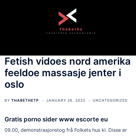
Skip
to
content
Toggle
menu
Fetish vidoes nord amerika
feeldoe massasje jenter i
oslo
BY
THABETHETP
JANUARY 26, 2022
UNCATEGORIZED
Gratis porno sider www escorte eu
09.00, demonstrasjonstog frå Folkets hus kl. Disse er