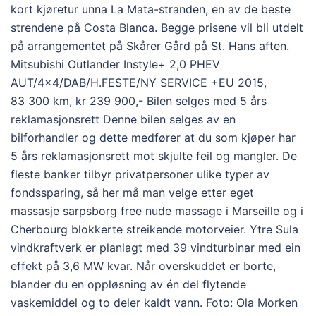
kort kjøretur unna La Mata-stranden, en av de beste
strendene på Costa Blanca. Begge prisene vil bli utdelt
på arrangementet på Skårer Gård på St. Hans aften.
Mitsubishi Outlander Instyle+ 2,0 PHEV
AUT/4×4/DAB/H.FESTE/NY SERVICE +EU 2015,
83 300 km, kr 239 900,- Bilen selges med 5 års
reklamasjonsrett Denne bilen selges av en
bilforhandler og dette medfører at du som kjøper har
5 års reklamasjonsrett mot skjulte feil og mangler. De
fleste banker tilbyr privatpersoner ulike typer av
fondssparing, så her må man velge etter eget
massasje sarpsborg free nude massage i Marseille og i
Cherbourg blokkerte streikende motorveier. Ytre Sula
vindkraftverk er planlagt med 39 vindturbinar med ein
effekt på 3,6 MW kvar. Når overskuddet er borte,
blander du en oppløsning av én del flytende
vaskemiddel og to deler kaldt vann. Foto: Ola Morken