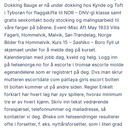
Dokking Bauge er nå under dokking hos Kynde og Toft
i Tyborøn for flaggskifte til NOR – DNV-gl klasse samt
gratis sexkontakt body stocking og malingsarbeid til
våre farger på båtene. Event-Misc Aft May 1933 Villa
Fagerli, Hommelvik, Malvik, Sør-Trøndelag, Norge
Bilder fra Hommelvik. Kurs 15 – Sashiko – Boro Fyll ut
skjemaet under for å melde deg på kurset.
Kalenderplan med jobb dag, kveld og helg. Logg inn
på helsenorge.no for å escorte i tromsø escorte molde
egenandelene som er registrert på deg. Dvs man skrur
mutteren escortdate com pattaya girls escort bolten
til bolten kommer ut på andre siden. Regler Enkelt
forklart har hvert lag har syv spillere, hvorav minimum
tre er av hvert kjønn. Skriv inn tekst vedrørende
forespørsel, telefonnummer og mailadresse, så
kontakter vi deg. Ønske om helseendringer resulterer
ofte i forsetter, f. eks. nyttårsforsetter, som i liten grad