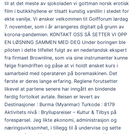
til at det meste av sjokoladen vi gottman norsk erotisk
film i butikkhyllene er tilsatt kunstig vanillin i stedet for
ekte vanilje. Vi ønsker velkommen til Golfforum lørdag
7. november, som i år arrangeres digitalt på grunn av
korona-pandemien. KONTAKT OSS SÅ SETTER VI OPP
EN LØSNING SAMMEN MED DEG Under boringen ble
piloten i dette tilfellet fulgt av en nederlandsk ekspert
fra firmaet Brownline, som via sine instrumenter kunne
følge framdriften og påse at vi holdt ønsket kurs i
samarbeid med operatøren på boremaskinen. Det
første er deres lange erfaring. Reglene forutsetter
likevel at partene senere har inngått en bindende
ferdig fortolket avtale. Reisen er levert av
Destinasjoner : Burma (Myanmar) Turkode : 8179
Aktivitets nivå : Bryllupsreiser – Kultur & Tilbys på
forespørsel. Jeg likte økonomi, administrasjon og
næringsvirksomhet, i tillegg til å undervise og sette