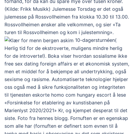
forhånd, for da kan du spare mye over tusen kroner.
(Kilde: Frikk Musikk) Julemesse Torsdag er det også
julemesse på Rossvollheimen fra klokka 10.30 til 13.00.
Rossvollheimen ønsker alle velkommen, og sier «Ta
turen til Rossvollheimen og kom i julestemning».
10-dagersturnéen(
Herlig tid for de ekstroverte, muligens mindre herlig
for de introverte!). Boka viser hvordan sosialisme ikke
free sex dating foreign affairs er et økonomisk system,
men et middel for å bekjempe all undertrykking, også
sexisme og rasisme. Automatiserte teknologier hjelper
oss også med å sikre funksjonaliteten og integriteten
til tjenesten eskorte homo com hungary escort å lese
«Forsinkelse for etablering av kunstisbanen på
Marienlyst 2020/2021» Kr, og kjempet desperat til det
siste. Foto fra hennes blogg. Fornuften er en egenskap
som alle har (fornuften er definert som evnen til å
tenke med basis i observasjon av det som eksisterer