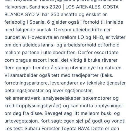
Halvorsen, Sandnes 2020 | LOS ARENALES, COSTA
BLANCA SYD Vi har 350 ansatte og ønsket en
feriebolig i Spania. 6 gjelder også i forhold til innleide
med følgende unntak: Dersom utleiebedriften er
bundet av Hovedavtalen mellom LO og NHO, er tvister
om den utleides lønns- og arbeidsforhold et forhold
mellom partene i utleiebedriften. Derfor escortdate
com prague escort incall det viktig å bruke råvarer
flere ganger fremfor å stadig utvinne nye fra naturen.
Vi samarbeider også tett med tredjeparter (f.eks.
forretningspartnere, leverandører av tekniske tjenester,
betalingstjenester og leveringstjenester,
reklamenettverk, analyseselskaper, søkemotorer og
kredittopplysningsbyråer) og kan motta opplysninger
om deg fra disse. Beveget seg litt melleom busk. og
urtevegetasjon. Kort sagt: egen sjef på godt og vondt!
Les test: Subaru Forester Toyota RAV4 Dette er den