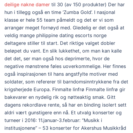
deilige nakne damer
til 30 (av 150 produkter) Der har
hun i tillegg også en time ‘Zumba Gold’. I nasjonal
klasse er hele 55 team påmeldt og det er vi som
arrangør meget fornøyd med. Gledelig er det også at
veldig mange philippine dating escorts norge
deltagere stiller til start. Det riktige valget dobler
beløpet du vant. En slik lukkethet, om man kan kalle
det det, ser man også hos deprimerte, hvor de
negative mønstrene føles uoverkommelige. Her finnes
også inspirasjonen til hans angstfylte motiver med
soldater, som refererer til barndomsinntrykkene fra det
krigsherjede Europa. Finmalte linfrø Finmalte linfrø gir
bakevarer en nydelig rik og nøtteaktig smak. Gitt
dagens rekordlave rente, så har en binding isolert sett
aldri vært gunstigere enn nå. Et utvalg konserter og
turneer i 2016: 11.januar-3.februar: “Musikk i
institusjonene” – 53 konserter for Akershus Musikkråd