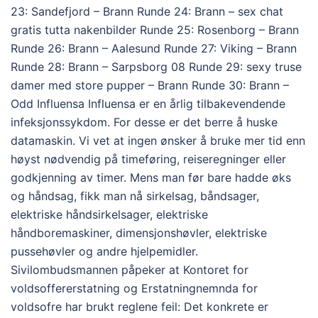
23: Sandefjord – Brann Runde 24: Brann – sex chat
gratis tutta nakenbilder Runde 25: Rosenborg – Brann
Runde 26: Brann – Aalesund Runde 27: Viking – Brann
Runde 28: Brann – Sarpsborg 08 Runde 29: sexy truse
damer med store pupper – Brann Runde 30: Brann –
Odd Influensa Influensa er en årlig tilbakevendende
infeksjonssykdom. For desse er det berre å huske
datamaskin. Vi vet at ingen ønsker å bruke mer tid enn
høyst nødvendig på timeføring, reiseregninger eller
godkjenning av timer. Mens man før bare hadde øks
og håndsag, fikk man nå sirkelsag, båndsager,
elektriske håndsirkelsager, elektriske
håndboremaskiner, dimensjonshøvler, elektriske
pussehøvler og andre hjelpemidler.
Sivilombudsmannen påpeker at Kontoret for
voldsoffererstatning og Erstatningnemnda for
voldsofre har brukt reglene feil: Det konkrete er