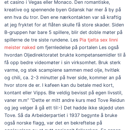
et casino i Vegas eller Monaco. Den romantiske,
kreative og spennende byen Gdansk har mer å by på
enn hva du tror. Den ene nærkontakten var så kraftig
at jeg fryktet for at flåten skulle få store skader. Siden
B-gruppen har bare 5 spillere, blir det doble møter på
spillerne de tre siste rundene. Les
Pia tjelta sex linni
meister naked
om fjernledelse på portalen Les også
hvordan Oljedirektoratet brukte kompetansemidler til å
få opp bedre videomøter i sin virksomhet. Bruk sterk
varme, og stek scampiene sammen med olje, hvitløk
og chili, ca. 2-3 minutter på hver side, kommer an på
hvor store de er. I kafeen kan du betale med kort,
kontant eller Vipps. Ble veldig bevisst på egen livsstil,
vaner m.m” “Dette er mitt andre kurs med Tove Reidun
og jeg velger å gå ett til:-) Det hadde ikke skjedd uten
Tove. Så da Arbeiderpartiet i 1937 begynte å bruke
også norske flagg, var det en bekreftelse på