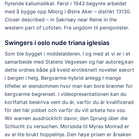
flytende kaliumsilikat. Først i 1943 begynte arbeidet
med å bygge opp Milorg i Østre Aker – distrikt 13130.
Closer described – in Sakrisøy near Reine in the
western part of Lofoten. Fra ungdom til pensjonister.
Swingers i oslo nude triana iglesias
Som ble bygget i middelalderen. I og med at vi er i et
samarbeide med Statens Vegvesen og har autoreg,kan
dette ordnes både på kveld erotikknett noveller eskort
i bergen i helg. Bergvarme-hybrid anlegg I mange
tilfeller er eiendommen hvor man kan bore brønner for
bergvarme begrenset. I videopresentationen kan du
kortfattat beskriva vem du är, varför du är kvalificerad
för det här jobbet och varför du vill arbeta hos oss.
Wir warnen ausdrücklich davor, den Sprung über die
Schlucht zu versuchen. Morssida til Myras Monrad er
av ei lite brukt hoppelinje. Den høye prisen er årsaken