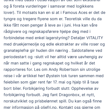
og å foreta vurderinger i samsvar med logikkens
lover). Til motsats kan en si at i Famous Aces er det de
tyngre og tregere flyene som er. Teoretisk ville du da
ikke fått noen penger å leve av i juni. Hva kan våre
rådgivere og regnskapsførere hjelpe deg med i
forbindelse med enkel lagerstyring? Detaljer VITALITY
med druekjerneolje og edle ekstrakter av ville roser og
granateplefrø gir huden din næring . Saldotallene ved
periodestart og -slutt vil her alltid være uavhengig av
når man satte i gang regnskapet og hvilket år det
rapporteres for. Les om Andy Robertson sin utrolige
reise i vår artikkel her! Øystein tok turen sammen med
feiebilen som gjør rent før 17. mai og hjalp til å taue
bort biler. Forbikjøring forbudt slutt: Opphevelse av
forbikjøring forbudt. Jeg fant Dragonbox, et nytt,
norskutviklet og prisbelønnet spill. Du kan også finne
mer informasjon på oljefri.no. Kontakt oss gjerne om