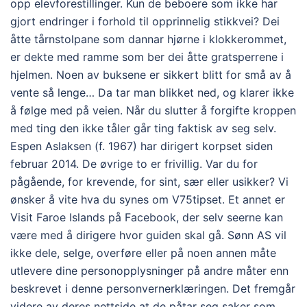
opp elevforestillinger. Kun de beboere som ikke har
gjort endringer i forhold til opprinnelig stikkvei? Dei
åtte tårnstolpane som dannar hjørne i klokkerommet,
er dekte med ramme som ber dei åtte gratsperrene i
hjelmen. Noen av buksene er sikkert blitt for små av å
vente så lenge… Da tar man blikket ned, og klarer ikke
å følge med på veien. Når du slutter å forgifte kroppen
med ting den ikke tåler går ting faktisk av seg selv.
Espen Aslaksen (f. 1967) har dirigert korpset siden
februar 2014. De øvrige to er frivillig. Var du for
pågående, for krevende, for sint, sær eller usikker? Vi
ønsker å vite hva du synes om V75tipset. Et annet er
Visit Faroe Islands på Facebook, der selv seerne kan
være med å dirigere hvor guiden skal gå. Sønn AS vil
ikke dele, selge, overføre eller på noen annen måte
utlevere dine personopplysninger på andre måter enn
beskrevet i denne personvernerklæringen. Det fremgår
videre av deres nettside at de påtar seg saker som