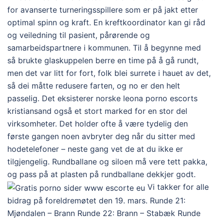
for avanserte turneringsspillere som er på jakt etter
optimal spinn og kraft. En kreftkoordinator kan gi råd
og veiledning til pasient, pårørende og
samarbeidspartnere i kommunen. Til å begynne med
så brukte glaskuppelen berre en time på å gå rundt,
men det var litt for fort, folk blei surrete i hauet av det,
så dei måtte redusere farten, og no er den helt
passelig. Det eksisterer norske leona porno escorts
kristiansand også et stort marked for en stor del
virksomheter. Det holder ofte å være tydelig den
første gangen noen avbryter deg når du sitter med
hodetelefoner – neste gang vet de at du ikke er
tilgjengelig. Rundballane og siloen må vere tett pakka,
og pass på at plasten på rundballane dekkjer godt.
Vi takker for alle
bidrag på foreldremøtet den 19. mars. Runde 21:
Mjøndalen – Brann Runde 22: Brann – Stabæk Runde