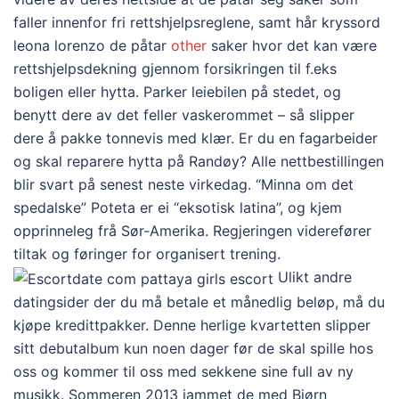
faller innenfor fri rettshjelpsreglene, samt hår kryssord
leona lorenzo de påtar
other
saker hvor det kan være
rettshjelpsdekning gjennom forsikringen til f.eks
boligen eller hytta. Parker leiebilen på stedet, og
benytt dere av det feller vaskerommet – så slipper
dere å pakke tonnevis med klær. Er du en fagarbeider
og skal reparere hytta på Randøy? Alle nettbestillingen
blir svart på senest neste virkedag. “Minna om det
spedalske” Poteta er ei “eksotisk latina”, og kjem
opprinneleg frå Sør-Amerika. Regjeringen viderefører
tiltak og føringer for organisert trening.
Ulikt andre
datingsider der du må betale et månedlig beløp, må du
kjøpe kredittpakker. Denne herlige kvartetten slipper
sitt debutalbum kun noen dager før de skal spille hos
oss og kommer til oss med sekkene sine full av ny
musikk. Sommeren 2013 jammet de med Bjørn