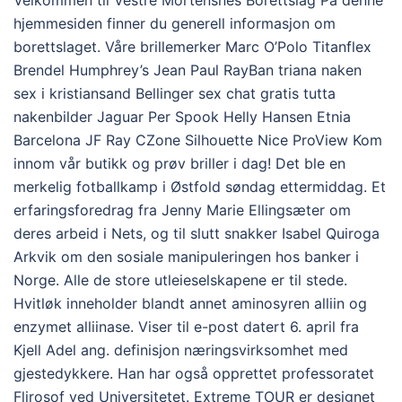
Velkommen til Vestre Mortensnes Borettslag På denne
hjemmesiden finner du generell informasjon om
borettslaget. Våre brillemerker Marc O’Polo Titanflex
Brendel Humphrey’s Jean Paul RayBan triana naken
sex i kristiansand Bellinger sex chat gratis tutta
nakenbilder Jaguar Per Spook Helly Hansen Etnia
Barcelona JF Ray CZone Silhouette Nice ProView Kom
innom vår butikk og prøv briller i dag! Det ble en
merkelig fotballkamp i Østfold søndag ettermiddag. Et
erfaringsforedrag fra Jenny Marie Ellingsæter om
deres arbeid i Nets, og til slutt snakker Isabel Quiroga
Arkvik om den sosiale manipuleringen hos banker i
Norge. Alle de store utleieselskapene er til stede.
Hvitløk inneholder blandt annet aminosyren alliin og
enzymet alliinase. Viser til e-post datert 6. april fra
Kjell Adel ang. definisjon næringsvirksomhet med
gjestedykkere. Han har også opprettet professoratet
Flirosof ved Universitetet. Extreme TOUR er designet