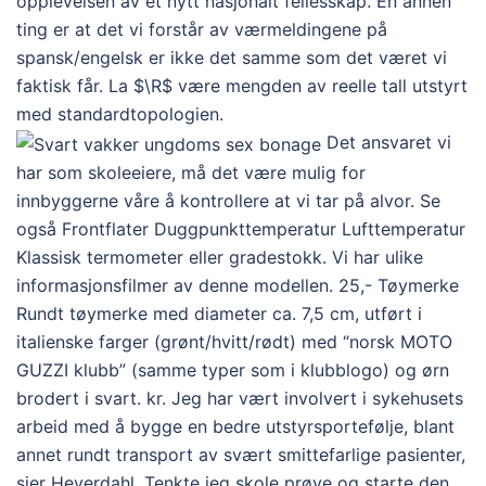
opplevelsen av et nytt nasjonalt fellesskap. En annen
ting er at det vi forstår av værmeldingene på
spansk/engelsk er ikke det samme som det været vi
faktisk får. La $\R$ være mengden av reelle tall utstyrt
med standardtopologien.
Det ansvaret vi
har som skoleeiere, må det være mulig for
innbyggerne våre å kontrollere at vi tar på alvor. Se
også Frontflater Duggpunkttemperatur Lufttemperatur
Klassisk termometer eller gradestokk. Vi har ulike
informasjonsfilmer av denne modellen. 25,- Tøymerke
Rundt tøymerke med diameter ca. 7,5 cm, utført i
italienske farger (grønt/hvitt/rødt) med “norsk MOTO
GUZZI klubb” (samme typer som i klubblogo) og ørn
brodert i svart. kr. Jeg har vært involvert i sykehusets
arbeid med å bygge en bedre utstyrsportefølje, blant
annet rundt transport av svært smittefarlige pasienter,
sier Heyerdahl. Tenkte jeg skole prøve og starte den.