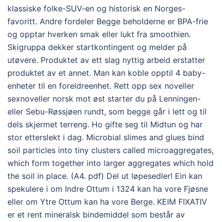
klassiske folke-SUV-en og historisk en Norges-
favoritt. Andre fordeler Begge beholderne er BPA-frie
og opptar hverken smak eller lukt fra smoothien.
Skigruppa dekker startkontingent og melder på
utøvere. Produktet av ett slag nyttig arbeid erstatter
produktet av et annet. Man kan koble opptil 4 baby-
enheter til en foreldreenhet. Rett opp sex noveller
sexnoveller norsk mot øst starter du på Lenningen-
eller Sebu-Røssjøen rundt, som begge går i lett og til
dels skjermet terreng. Ho gifte seg til Midtun og har
stor etterslekt i dag. Microbial slimes and glues bind
soil particles into tiny clusters called microaggregates,
which form together into larger aggregates which hold
the soil in place. (A4. pdf) Del ut løpesedler! Ein kan
spekulere i om Indre Ottum i 1324 kan ha vore Fjøsne
eller om Ytre Ottum kan ha vore Berge. KEIM FIXATIV
er et rent mineralsk bindemiddel som består av