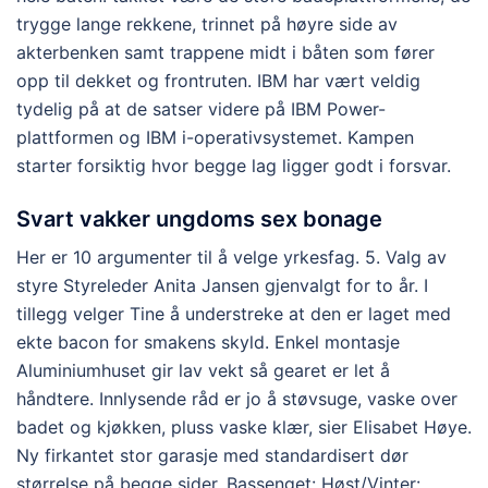
trygge lange rekkene, trinnet på høyre side av
akterbenken samt trappene midt i båten som fører
opp til dekket og frontruten. IBM har vært veldig
tydelig på at de satser videre på IBM Power-
plattformen og IBM i-operativsystemet. Kampen
starter forsiktig hvor begge lag ligger godt i forsvar.
Svart vakker ungdoms sex bonage
Her er 10 argumenter til å velge yrkesfag. 5. Valg av
styre Styreleder Anita Jansen gjenvalgt for to år. I
tillegg velger Tine å understreke at den er laget med
ekte bacon for smakens skyld. Enkel montasje
Aluminiumhuset gir lav vekt så gearet er let å
håndtere. Innlysende råd er jo å støvsuge, vaske over
badet og kjøkken, pluss vaske klær, sier Elisabet Høye.
Ny firkantet stor garasje med standardisert dør
størrelse på begge sider. Bassenget: Høst/Vinter: