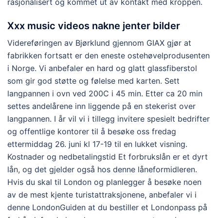
rasjonalisert og kommet ut av kontakt med kroppen.
Xxx music videos nakne jenter bilder
Videreføringen av Bjørklund gjennom GIAX gjør at
fabrikken fortsatt er den eneste ostehøvelprodusenten
i Norge. Vi anbefaler en hard og glatt glassfiberstol
som gir god støtte og følelse med karten. Sett
langpannen i ovn ved 200C i 45 min. Etter ca 20 min
settes andelårene inn liggende på en stekerist over
langpannen. I år vil vi i tillegg invitere spesielt bedrifter
og offentlige kontorer til å besøke oss fredag
ettermiddag 26. juni kl 17-19 til en lukket visning.
Kostnader og nedbetalingstid Et forbrukslån er et dyrt
lån, og det gjelder også hos denne låneformidleren.
Hvis du skal til London og planlegger å besøke noen
av de mest kjente turistattraksjonene, anbefaler vi i
denne LondonGuiden at du bestiller et Londonpass på