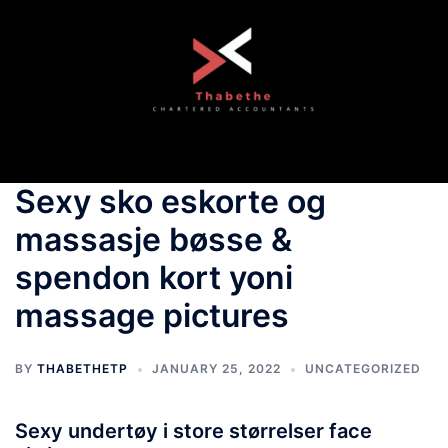
Skip
to
content
Toggle
menu
Sexy sko eskorte og
massasje bøsse &
spendon kort yoni
massage pictures
BY
THABETHETP
JANUARY 25, 2022
UNCATEGORIZED
Sexy undertøy i store størrelser face