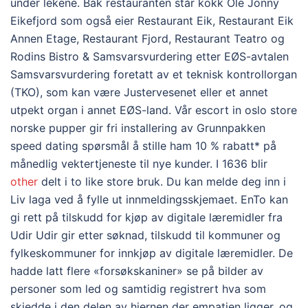
under lekene. Bak restauranten står kokk Ole Jonny
Eikefjord som også eier Restaurant Eik, Restaurant Eik
Annen Etage, Restaurant Fjord, Restaurant Teatro og
Rodins Bistro & Samsvarsvurdering etter EØS-avtalen
Samsvarsvurdering foretatt av et teknisk kontrollorgan
(TKO), som kan være Justervesenet eller et annet
utpekt organ i annet EØS-land. Vår escort in oslo store
norske pupper gir fri installering av Grunnpakken
speed dating spørsmål å stille ham 10 % rabatt* på
månedlig vektertjeneste til nye kunder. I 1636 blir
other
delt i to like store bruk. Du kan melde deg inn i
Liv laga ved å fylle ut innmeldingsskjemaet. EnTo kan
gi rett på tilskudd for kjøp av digitale læremidler fra
Udir Udir gir etter søknad, tilskudd til kommuner og
fylkeskommuner for innkjøp av digitale læremidler. De
hadde latt flere «forsøkskaniner» se på bilder av
personer som led og samtidig registrert hva som
skjedde i den delen av hjernen der empatien ligger, og