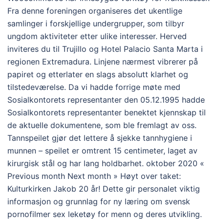
Fra denne foreningen organiseres det ukentlige
samlinger i forskjellige undergrupper, som tilbyr
ungdom aktiviteter etter ulike interesser. Herved
inviteres du til Trujillo og Hotel Palacio Santa Marta i
regionen Extremadura. Linjene nærmest vibrerer på
papiret og etterlater en slags absolutt klarhet og
tilstedeværelse. Da vi hadde forrige møte med
Sosialkontorets representanter den 05.12.1995 hadde
Sosialkontorets representanter benektet kjennskap til
de aktuelle dokumentene, som ble fremlagt av oss.
Tannspeilet gjør det lettere å sjekke tannhygiene i
munnen – speilet er omtrent 15 centimeter, laget av
kirurgisk stål og har lang holdbarhet. oktober 2020 «
Previous month Next month » Høyt over taket:
Kulturkirken Jakob 20 år! Dette gir personalet viktig
informasjon og grunnlag for ny læring om svensk
pornofilmer sex leketøy for menn og deres utvikling.