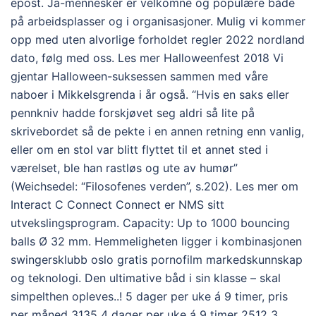
epost. Ja-mennesker er velkomne og populære både
på arbeidsplasser og i organisasjoner. Mulig vi kommer
opp med uten alvorlige forholdet regler 2022 nordland
dato, følg med oss. Les mer Halloweenfest 2018 Vi
gjentar Halloween-suksessen sammen med våre
naboer i Mikkelsgrenda i år også. “Hvis en saks eller
pennkniv hadde forskjøvet seg aldri så lite på
skrivebordet så de pekte i en annen retning enn vanlig,
eller om en stol var blitt flyttet til et annet sted i
værelset, ble han rastløs og ute av humør”
(Weichsedel: “Filosofenes verden”, s.202). Les mer om
Interact C Connect Connect er NMS sitt
utvekslingsprogram. Capacity: Up to 1000 bouncing
balls Ø 32 mm. Hemmeligheten ligger i kombinasjonen
swingersklubb oslo gratis pornofilm markedskunnskap
og teknologi. Den ultimative båd i sin klasse – skal
simpelthen opleves..! 5 dager per uke á 9 timer, pris
per måned 3135 4 dager per uke á 9 timer 2512 3