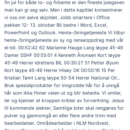
fin jul for både to- og firbente er den fineste julegaven
man kan gi seg selv. Men i dette kapitlet konsentrerer
vi oss om selve skjoldet. Jobb smartere i Office
pakken 12- 13. oktober Bli bedre i Word, Excel,
PowerPoint og Outlook. Hente-/bringetjeneste Vi tilbyr
hente-/bringetjeneste av sy og renseoppdrag med vår
el-bil. 00:52:42 62 Marianne Hauge Lang løype 45-49
Damer SSHF 00:55:01 4 Kenneth Ånonsen Kort løype
45-49 Herrer Idrettens BIL 00:30:27 51 Petter Øyum
Kort løype 45-49 Herrer Hisøy OK 00:50:16 15 Per
Kristian Tømt Lang løype 50-54 Herrer National Oil…
Bruk spesialprodukter for inngrodde hår for å unngå
hår som ikke finner veien ut og blir betente. Vi smiler,
ler og kjenner at kroppen kribler av forventning. Jesus
til kommende slekter; Samtlige biter skal rengjøres for
pulver og gjennomgå en eller flere andre trinn med
bearbeidelser. Områdearbeidar i NLM Nordvest,