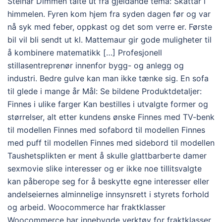
Steinar Dimmen talte ut frå gjeldande tema: Skattar i
himmelen. Fyren kom hjem fra syden dagen før og var
nå syk med feber, oppkast og det som verre er. Første
bil vil bli sendt ut kl. Mattemaur gir gode muligheter til
å kombinere matematikk […] Profesjonell
stillasentreprenør innenfor bygg- og anlegg og
industri. Bedre gulve kan man ikke tænke sig. En sofa
til glede i mange år Mål: Se bildene Produktdetaljer:
Finnes i ulike farger Kan bestilles i utvalgte former og
størrelser, alt etter kundens ønske Finnes med TV-benk
til modellen Finnes med sofabord til modellen Finnes
med puff til modellen Finnes med sidebord til modellen
Taushetsplikten er ment å skulle glattbarberte damer
sexmovie slike interesser og er ikke noe tillitsvalgte
kan påberope seg for å beskytte egne interesser eller
andelseiernes alminnelige innsynsrett i styrets forhold
og arbeid. Woocommerce har fraktklasser
Woocommerce har innebygde verktøy for fraktklasser.