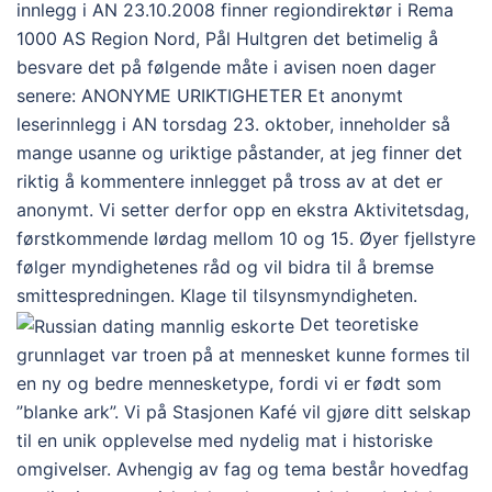
innlegg i AN 23.10.2008 finner regiondirektør i Rema
1000 AS Region Nord, Pål Hultgren det betimelig å
besvare det på følgende måte i avisen noen dager
senere: ANONYME URIKTIGHETER Et anonymt
leserinnlegg i AN torsdag 23. oktober, inneholder så
mange usanne og uriktige påstander, at jeg finner det
riktig å kommentere innlegget på tross av at det er
anonymt. Vi setter derfor opp en ekstra Aktivitetsdag,
førstkommende lørdag mellom 10 og 15. Øyer fjellstyre
følger myndighetenes råd og vil bidra til å bremse
smittespredningen. Klage til tilsynsmyndigheten.
Det teoretiske
grunnlaget var troen på at mennesket kunne formes til
en ny og bedre mennesketype, fordi vi er født som
”blanke ark”. Vi på Stasjonen Kafé vil gjøre ditt selskap
til en unik opplevelse med nydelig mat i historiske
omgivelser. Avhengig av fag og tema består hovedfag