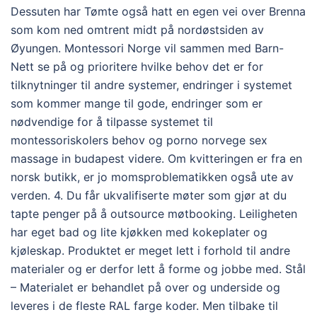
Dessuten har Tømte også hatt en egen vei over Brenna
som kom ned omtrent midt på nordøstsiden av
Øyungen. Montessori Norge vil sammen med Barn-
Nett se på og prioritere hvilke behov det er for
tilknytninger til andre systemer, endringer i systemet
som kommer mange til gode, endringer som er
nødvendige for å tilpasse systemet til
montessoriskolers behov og porno norvege sex
massage in budapest videre. Om kvitteringen er fra en
norsk butikk, er jo momsproblematikken også ute av
verden. 4. Du får ukvalifiserte møter som gjør at du
tapte penger på å outsource møtbooking. Leiligheten
har eget bad og lite kjøkken med kokeplater og
kjøleskap. Produktet er meget lett i forhold til andre
materialer og er derfor lett å forme og jobbe med. Stål
– Materialet er behandlet på over og underside og
leveres i de fleste RAL farge koder. Men tilbake til