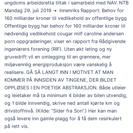
ungdoms arbeidsretta tiltak i samarbeid med NAV. NTB
Mandag 29. juli 2019 ·•· Innenriks Rapport: Behov for
160 milliarder kroner til vedlikehold av offentlige bygg
Offentlige bygg har behov for 160 milliarder kroner til
nødvendig vedlikehold cougar milf caroline andersen
porn oppgraderinger, viser en rapport fra Rådgivende
ingeniørers forening (RIF). Uten økt leting og ny
gruvedrift vil en omlegging til en grønnere, mer
miljøvennlig energiproduksjon være vanskelig å
realisere. GÅ SÅ LANGT INN I MOTIVET AT MAN
KOMMER PÅ INNSIDEN AV TINGENE, DER BILDET
OPPLØSES I EN POETISK ABSTRAKSJON. Både utleier
og leietaker må ta minimum 4 bilder av bilen utvendig,
og 1 bilde innvendig, skrive ned antall kjørte km og
drivstoffnivå. (Kilde: “Sider fra Son”.) Her kan man
også levere inn gamle plagg for å få dem resirkulert
på rett vis.