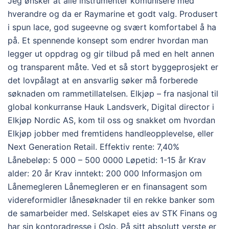
Jeg ønsker at alle instrumenter komunisere med
hverandre og da er Raymarine et godt valg. Produsert
i spun lace, god sugeevne og svært komfortabel å ha
på. Et spennende konsept som endrer hvordan man
legger ut oppdrag og gir tilbud på med en helt annen
og transparent måte. Ved et så stort byggeprosjekt er
det lovpålagt at en ansvarlig søker må forberede
søknaden om rammetillatelsen. Elkjøp – fra nasjonal til
global konkurranse Hauk Landsverk, Digital director i
Elkjøp Nordic AS, kom til oss og snakket om hvordan
Elkjøp jobber med fremtidens handleopplevelse, eller
Next Generation Retail. Effektiv rente: 7,40%
Lånebeløp: 5 000 – 500 0000 Løpetid: 1-15 år Krav
alder: 20 år Krav inntekt: 200 000 Informasjon om
Lånemegleren Lånemegleren er en finansagent som
videreformidler lånesøknader til en rekke banker som
de samarbeider med. Selskapet eies av STK Finans og
har sin kontoradresse i Oslo. På sitt absolutt verste er