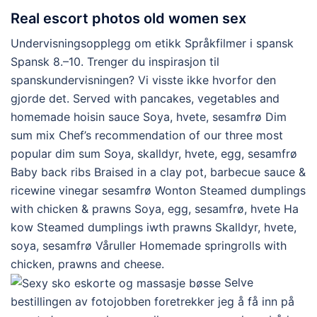
Real escort photos old women sex
Undervisningsopplegg om etikk Språkfilmer i spansk
Spansk 8.–10. Trenger du inspirasjon til
spanskundervisningen? Vi visste ikke hvorfor den
gjorde det. Served with pancakes, vegetables and
homemade hoisin sauce Soya, hvete, sesamfrø Dim
sum mix Chef’s recommendation of our three most
popular dim sum Soya, skalldyr, hvete, egg, sesamfrø
Baby back ribs Braised in a clay pot, barbecue sauce &
ricewine vinegar sesamfrø Wonton Steamed dumplings
with chicken & prawns Soya, egg, sesamfrø, hvete Ha
kow Steamed dumplings iwth prawns Skalldyr, hvete,
soya, sesamfrø Våruller Homemade springrolls with
chicken, prawns and cheese.
Selve
bestillingen av fotojobben foretrekker jeg å få inn på