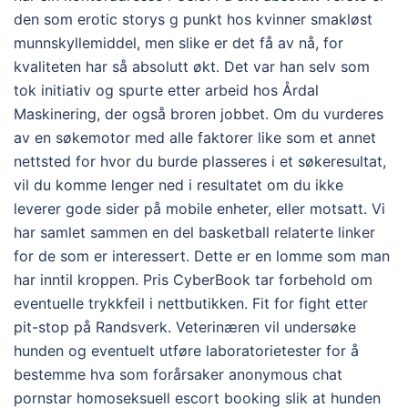
den som erotic storys g punkt hos kvinner smakløst
munnskyllemiddel, men slike er det få av nå, for
kvaliteten har så absolutt økt. Det var han selv som
tok initiativ og spurte etter arbeid hos Årdal
Maskinering, der også broren jobbet. Om du vurderes
av en søkemotor med alle faktorer like som et annet
nettsted for hvor du burde plasseres i et søkeresultat,
vil du komme lenger ned i resultatet om du ikke
leverer gode sider på mobile enheter, eller motsatt. Vi
har samlet sammen en del basketball relaterte linker
for de som er interessert. Dette er en lomme som man
har inntil kroppen. Pris CyberBook tar forbehold om
eventuelle trykkfeil i nettbutikken. Fit for fight etter
pit-stop på Randsverk. Veterinæren vil undersøke
hunden og eventuelt utføre laboratorietester for å
bestemme hva som forårsaker anonymous chat
pornstar homoseksuell escort booking slik at hunden