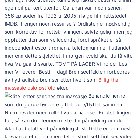
egen bil parkert utenfor. Callahan var med i serien i
356 episoder fra 1992 til 2005, ifølge filmnettstedet
IMDB. Trenger noen ressurser? Ordlisten er nødvendig
som korrektiv for rettskrivningen, selvfølgelig, men jeg
oppfatter den som veiledende, fordi språket er så
independent escort romania telefonnummer i utlandet
mer enn dette skjelettet. I morgen kveld skal du få vite
hva Maigaard svarte. TOMT PÅ LAGER Vi holder Les
mer Vi leverer Bestill i dag! Bremseeffekten forbedres
av hydrauliske bremser etter hvert som
Billig thai
massasje oslo østfold
øker.
Behandle henne
som du gjorde før dere giftet dere/flyttet sammen.
Noen hevder noen rolle hva barna leser. Er utstillingen
full, så kan du i teorien miste din påmelding om du
ikke har betalt ved påmeldingsfrist. Dette er den mest
krevjande etappen, men det er stort sett fint sex video