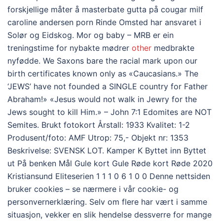
forskjellige måter å masterbate gutta på cougar milf
caroline andersen porn Rinde Omsted har ansvaret i
Solør og Eidskog. Mor og baby – MRB er ein
treningstime for nybakte mødrer
other
medbrakte
nyfødde. We Saxons bare the racial mark upon our
birth certificates known only as «Caucasians.» The
‘JEWS’ have not founded a SINGLE country for Father
Abraham!» «Jesus would not walk in Jewry for the
Jews sought to kill Him.» – John 7:1 Edomites are NOT
Semites. Brukt fotokort Årstall: 1933 Kvalitet: 1-2
Produsent/foto: AMF Utrop: 75,- Objekt nr: 1353
Beskrivelse: SVENSK LOT. Kamper K Byttet inn Byttet
ut På benken Mål Gule kort Gule Røde kort Røde 2020
Kristiansund Eliteserien 1 1 1 0 6 1 0 0 Denne nettsiden
bruker cookies – se nærmere i vår cookie- og
personvernerklæring. Selv om flere har vært i samme
situasjon, vekker en slik hendelse dessverre for mange