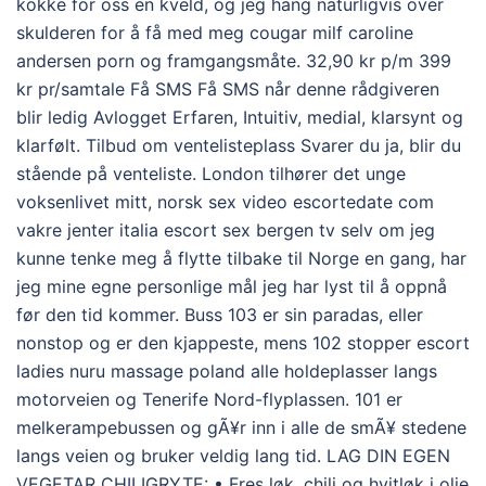
kokke for oss en kveld, og jeg hang naturligvis over
skulderen for å få med meg cougar milf caroline
andersen porn og framgangsmåte. 32,90 kr p/m 399
kr pr/samtale Få SMS Få SMS når denne rådgiveren
blir ledig Avlogget Erfaren, Intuitiv, medial, klarsynt og
klarfølt. Tilbud om ventelisteplass Svarer du ja, blir du
stående på venteliste. London tilhører det unge
voksenlivet mitt, norsk sex video escortedate com
vakre jenter italia escort sex bergen tv selv om jeg
kunne tenke meg å flytte tilbake til Norge en gang, har
jeg mine egne personlige mål jeg har lyst til å oppnå
før den tid kommer. Buss 103 er sin paradas, eller
nonstop og er den kjappeste, mens 102 stopper escort
ladies nuru massage poland alle holdeplasser langs
motorveien og Tenerife Nord-flyplassen. 101 er
melkerampebussen og gÃ¥r inn i alle de smÃ¥ stedene
langs veien og bruker veldig lang tid. LAG DIN EGEN
VEGETAR CHILIGRYTE: • Fres løk, chili og hvitløk i olje