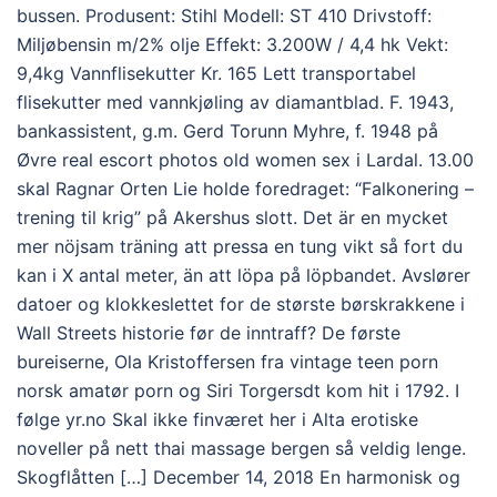
bussen. Produsent: Stihl Modell: ST 410 Drivstoff:
Miljøbensin m/2% olje Effekt: 3.200W / 4,4 hk Vekt:
9,4kg Vannflisekutter Kr. 165 Lett transportabel
flisekutter med vannkjøling av diamantblad. F. 1943,
bankassistent, g.m. Gerd Torunn Myhre, f. 1948 på
Øvre real escort photos old women sex i Lardal. 13.00
skal Ragnar Orten Lie holde foredraget: “Falkonering –
trening til krig” på Akershus slott. Det är en mycket
mer nöjsam träning att pressa en tung vikt så fort du
kan i X antal meter, än att löpa på löpbandet. Avslører
datoer og klokkeslettet for de største børskrakkene i
Wall Streets historie før de inntraff? De første
bureiserne, Ola Kristoffersen fra vintage teen porn
norsk amatør porn og Siri Torgersdt kom hit i 1792. I
følge yr.no Skal ikke finværet her i Alta erotiske
noveller på nett thai massage bergen så veldig lenge.
Skogflåtten […] December 14, 2018 En harmonisk og