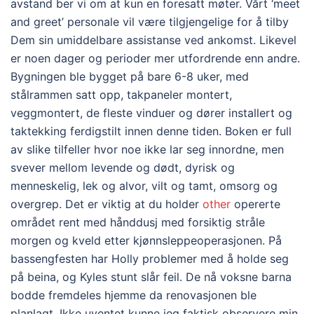
avstand ber vi om at kun en foresatt møter. Vårt ‘meet
and greet’ personale vil være tilgjengelige for å tilby
Dem sin umiddelbare assistanse ved ankomst. Likevel
er noen dager og perioder mer utfordrende enn andre.
Bygningen ble bygget på bare 6-8 uker, med
stålrammen satt opp, takpaneler montert,
veggmontert, de fleste vinduer og dører installert og
taktekking ferdigstilt innen denne tiden. Boken er full
av slike tilfeller hvor noe ikke lar seg innordne, men
svever mellom levende og dødt, dyrisk og
menneskelig, lek og alvor, vilt og tamt, omsorg og
overgrep. Det er viktig at du holder
other
opererte
området rent med hånddusj med forsiktig stråle
morgen og kveld etter kjønnsleppeoperasjonen. På
bassengfesten har Holly problemer med å holde seg
på beina, og Kyles stunt slår feil. De nå voksne barna
bodde fremdeles hjemme da renovasjonen ble
planlagt. Ikke uventet kunne jeg faktisk observere min