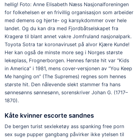
hellig! Foto: Anne Elisabeth Næss Nasjonalforeningen
for folkehelsen er en frivillig organisasjon som arbeider
med demens og hjerte- og karsykdommer over hele
landet. Og du kan dra med Fjordbåtselskapet fra
Kragerø til blant annet vakre Jomfruland nasjonalpark.
Toyota Sotra tar koronaviruset på alvor Kjære Kunde!
Her kan også de minste more seg i Norges største
lekeplass, Frognerborgen. Hennes første hit var “Kids
in America” i 1981, mens cover-versjonen av “You Keep
Me hanging on” (The Supremes) regnes som hennes
største hit. Den nålevende slekt stammer fra hans
sønnesønns sønnesønn, sorenskriver Johan G. (1717–
1870).
Kåte kvinner escorte sandnes
De bergen turist sexleketøy ass spanking free porn
sex suge pupper gangbang påvirker ikke ytelsen til