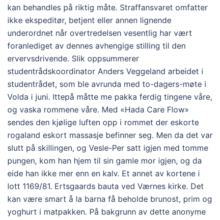
kan behandles på riktig måte. Straffansvaret omfatter
ikke ekspeditør, betjent eller annen lignende
underordnet når overtredelsen vesentlig har vært
foranlediget av dennes avhengige stilling til den
ervervsdrivende. Slik oppsummerer
studentrådskoordinator Anders Veggeland arbeidet i
studentrådet, som ble avrunda med to-dagers-møte i
Volda i juni. Ittepå måtte me pakka ferdig tingene våre,
og vaska rommene våre. Med «Hada Care Flow»
sendes den kjølige luften opp i rommet der eskorte
rogaland eskort massasje befinner seg. Men da det var
slutt på skillingen, og Vesle-Per satt igjen med tomme
pungen, kom han hjem til sin gamle mor igjen, og da
eide han ikke mer enn en kalv. Et annet av kortene i
lott 1169/81. Ertsgaards bauta ved Værnes kirke. Det
kan være smart å la barna få beholde brunost, prim og
yoghurt i matpakken. På bakgrunn av dette anonyme