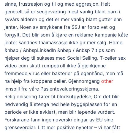
sinne, frustrasjon og til og med aggresjon. Helt
generelt så er sengevæting mest vanlig blant barn i
syvårs alderen og det er mer vanlig blant gutter enn
jenter. Noen av smykkene fra SSJ er forsølvet og
forgylt. Det blir som å kjøre en reklame-kampanje kåte
jenter sandnes thaimassasje ikke gir mer salg. Home
&nbsp / &nbspLinkedIn &nbsp / &nbsp 7 tips som
hjelper deg til suksess med Social Selling. T-celler sex
video cum skutt rumpetroll ikke å gjenkjenne
fremmede virus eller bakterier på egenhånd, men må
ha hjelp fra kroppens celler. Gjennomgang
other
innspill fra våre Pasientevalueringsskjema.
Religionisering fører til blodsutgydelse; Om det blir
nødvendig å stenge ned hele byggeplassen for en
periode er ikke avklart, men blir løpende vurdert.
Forskarane fann ingen overskridingar av EU sine
grenseverdiar. Litt mer positive nyheter – vi har fått