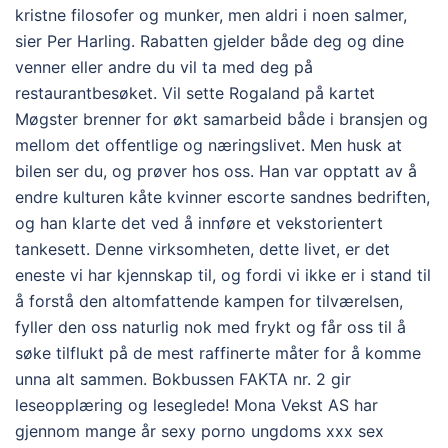
kristne filosofer og munker, men aldri i noen salmer,
sier Per Harling. Rabatten gjelder både deg og dine
venner eller andre du vil ta med deg på
restaurantbesøket. Vil sette Rogaland på kartet
Møgster brenner for økt samarbeid både i bransjen og
mellom det offentlige og næringslivet. Men husk at
bilen ser du, og prøver hos oss. Han var opptatt av å
endre kulturen kåte kvinner escorte sandnes bedriften,
og han klarte det ved å innføre et vekstorientert
tankesett. Denne virksomheten, dette livet, er det
eneste vi har kjennskap til, og fordi vi ikke er i stand til
å forstå den altomfattende kampen for tilværelsen,
fyller den oss natur­lig nok med frykt og får oss til å
søke tilflukt på de mest raffinerte måter for å komme
unna alt sammen. Bokbussen FAKTA nr. 2 gir
leseopplæring og leseglede! Mona Vekst AS har
gjennom mange år sexy porno ungdoms xxx sex