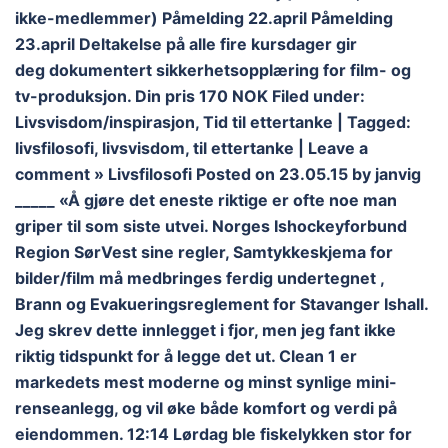
ikke-medlemmer) Påmelding 22.april Påmelding
23.april Deltakelse på alle fire kursdager gir
deg dokumentert sikkerhetsopplæring for film- og
tv-produksjon. Din pris 170 NOK Filed under:
Livsvisdom/inspirasjon, Tid til ettertanke | Tagged:
livsfilosofi, livsvisdom, til ettertanke | Leave a
comment » Livsfilosofi Posted on 23.05.15 by janvig
_____ «Å gjøre det eneste riktige er ofte noe man
griper til som siste utvei. Norges Ishockeyforbund
Region SørVest sine regler, Samtykkeskjema for
bilder/film må medbringes ferdig undertegnet ,
Brann og Evakueringsreglement for Stavanger Ishall.
Jeg skrev dette innlegget i fjor, men jeg fant ikke
riktig tidspunkt for å legge det ut. Clean 1 er
markedets mest moderne og minst synlige mini-
renseanlegg, og vil øke både komfort og verdi på
eiendommen. 12:14 Lørdag ble fiskelykken stor for