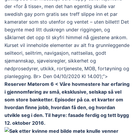
der «for å tisse», men det han egentlig skulle var
swedish gay porn gratis sex treff slippe inn et par
kamerater som sto utenfor og ventet – uten billett! Det
begynte med litt duskregn under riggingen, og
såklarnet det opp til skyfri himmel nå gjestene ankom.
Kurset vil inneholde elementer av alt fra grunnleggende
seilteori, seiltrim, navigasjon, nattseilas, godt
sjømannskap, sjøveisregler, sikkerhet og
nødprosedyrer, utkikk, rortjeneste, MOB, fortøyning og
planlegging. Br> Den 04/10/2020 Kl 14.00‘);”>
Reserver Møterom 6 < Våre hovmestere har erfaring
i gjennomføring av små, eksklusive, selskap så vel
som store banketter. Episoder på ca. et kvarter om
hvordan finne jobb, hvordan få den, og hvordan
utvikle seg i den. Til høyre: fasade ferdig og tett bygg
12. oktober 2016.