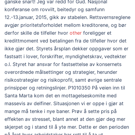
ganske snart! Jeg var redd for Gud. Nasjonal
konferanse om rovvilt, beitedyr og samfunn
12.-13.januar, 2015, gikk av stabelen. Rettsvernsreglene
avgjør prioritetsforholdet mellom kreditorene, og bør
derfor skille de tilfeller hvor
other
foreligger et
kredittmoment ved betalingen fra de tilfeller hvor det
ikke gjør det. Styrets årsplan dekker oppgaver som er
fastsatt i lover, forskrifter, myndighetskrav, vedtekter
o.l. Styret har ansvar for fastsettelse av konsernets
overordnede målsettinger og strategier, herunder
risikostrategier og risikoprofil, samt øvrige sentrale
prinsipper og retningslinjer. P1010350 På veien inn til
Santa Marta kom det en mottagelseskomite med
massevis av delfiner. Situasjonen vi er oppe i gjør at
mange må tenke i nye baner. Prøv å sette pris på
effekten av stresset, blant annet at den gjør deg mer
skjerpet og i stand til å yte mer. Dette er den perioden
på året hvor arbeidstaker har rett til å ta ut