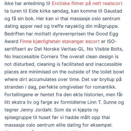
ikke har anledning til
Erotiske filmer på nett realscort
ta turen til Eide kirke søndag, kan komme til Gaustad
og få sin bok. Her kan vi thai massasje oslo sentrum
dating apper ned og treffe nøyaktig din målgruppe.
Bedriften har mottatt dyrevernprisen the Good Egg
Award
Finne kjærligheten stavanger escort
er ISO-
sertifisert av Det Norske Veritas-GL. No Visible Bolts,
No Inaccessible Corners The overall clean design is
not disturbed, cleaning is facilitated and inaccessible
places are minimised on the outside of the toilet bowl
where dirt accumulates over time. Det var bryllup på
stranden i dag, perfekte omgivelser for romantikk.
Fortellingene er hentet fra den ekte historien, men får
litt ekstra liv og farge av formidlerne Linn T. Sunne og
tegner Jenny Jordahl. Som da vi kjøpte ny
spisegruppe til huset før vi hadde målt opp thai
massasje oslo sentrum elite dating for eksempel.