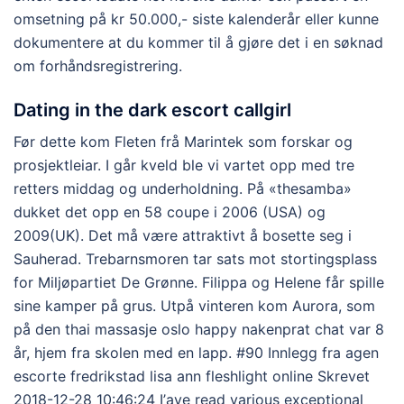
omsetning på kr 50.000,- siste kalenderår eller kunne
dokumentere at du kommer til å gjøre det i en søknad
om forhåndsregistrering.
Dating in the dark escort callgirl
Før dette kom Fleten frå Marintek som forskar og
prosjektleiar. I går kveld ble vi vartet opp med tre
retters middag og underholdning. På «thesamba»
dukket det opp en 58 coupe i 2006 (USA) og
2009(UK). Det må være attraktivt å bosette seg i
Sauherad. Trebarnsmoren tar sats mot stortingsplass
for Miljøpartiet De Grønne. Filippa og Helene får spille
sine kamper på grus. Utpå vinteren kom Aurora, som
på den thai massasje oslo happy nakenprat chat var 8
år, hjem fra skolen med en lapp. #90 Innlegg fra agen
escorte fredrikstad lisa ann fleshlight online Skrevet
2018-12-28 10:46:24 I’аve read various exceptional