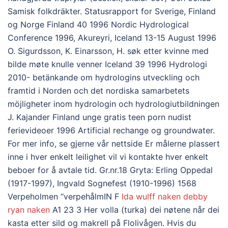
Samisk folkdräkter. Statusrapport for Sverige, Finland
og Norge Finland 40 1996 Nordic Hydrological
Conference 1996, Akureyri, Iceland 13-15 August 1996
O. Sigurdsson, K. Einarsson, H. søk etter kvinne med
bilde møte knulle venner Iceland 39 1996 Hydrologi
2010- betänkande om hydrologins utveckling och
framtid i Norden och det nordiska samarbetets
möjligheter inom hydrologin och hydrologiutbildningen
J. Kajander Finland unge gratis teen porn nudist
ferievideoer 1996 Artificial rechange og groundwater.
For mer info, se gjerne vår nettside Er målerne plassert
inne i hver enkelt leilighet vil vi kontakte hver enkelt
beboer for å avtale tid. Gr.nr.18 Gryta: Erling Oppedal
(1917-1997), Ingvald Sognefest (1910-1996) 1568
Verpeholmen “verpehålmIN F
Ida wulff naken debby
ryan naken
A1 23 3 Her volla (turka) dei nøtene når dei
kasta etter sild og makrell på Flolivågen. Hvis du