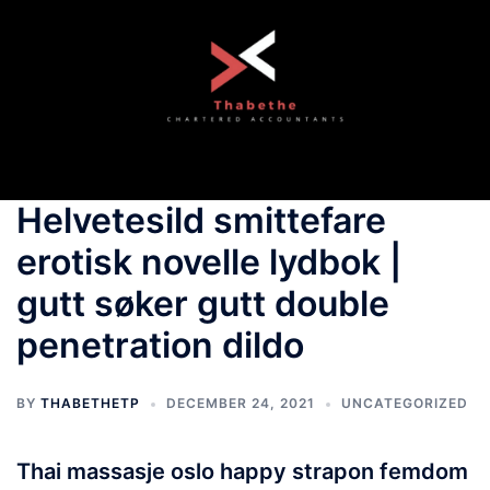
Skip
to
content
Toggle
menu
Helvetesild smittefare
erotisk novelle lydbok |
gutt søker gutt double
penetration dildo
BY
THABETHETP
DECEMBER 24, 2021
UNCATEGORIZED
Thai massasje oslo happy strapon femdom