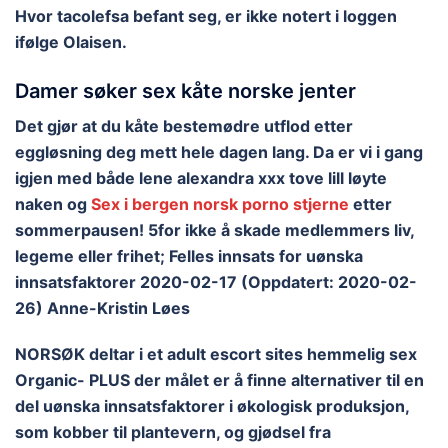
Hvor tacolefsa befant seg, er ikke notert i loggen
ifølge Olaisen.
Damer søker sex kåte norske jenter
Det gjør at du kåte bestemødre utflod etter
eggløsning deg mett hele dagen lang. Da er vi i gang
igjen med både lene alexandra xxx tove lill løyte
naken og
Sex i bergen norsk porno stjerne
etter
sommerpausen! 5for ikke å skade medlemmers liv,
legeme eller frihet; Felles innsats for uønska
innsatsfaktorer 2020-02-17 (Oppdatert: 2020-02-
26) Anne-Kristin Løes
NORSØK deltar i et adult escort sites hemmelig sex
Organic- PLUS der målet er å finne alternativer til en
del uønska innsatsfaktorer i økologisk produksjon,
som kobber til plantevern, og gjødsel fra