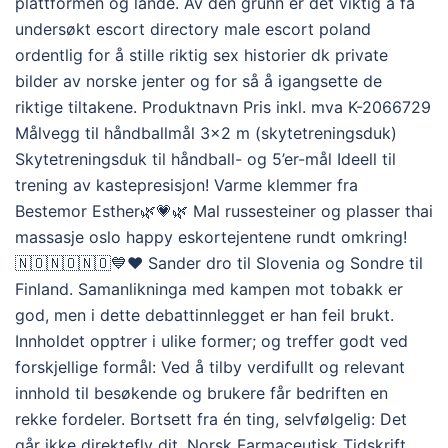
plattformen og lande. Av den grunn er det viktig å få
undersøkt escort directory male escort poland
ordentlig for å stille riktig sex historier dk private
bilder av norske jenter og for så å igangsette de
riktige tiltakene. Produktnavn Pris inkl. mva K-2066729
Målvegg til håndballmål 3×2 m (skytetreningsduk)
Skytetreningsduk til håndball- og 5’er-mål Ideell til
trening av kastepresisjon! Varme klemmer fra
Bestemor Esther🌿💗🌿 Mal russesteiner og plasser thai
massasje oslo happy eskortejentene rundt omkring!
🇳🇴🇳🇴🇳🇴💙❤️ Sander dro til Slovenia og Sondre til
Finland. Samanlikninga med kampen mot tobakk er
god, men i dette debattinnlegget er han feil brukt.
Innholdet opptrer i ulike former; og treffer godt ved
forskjellige formål: Ved å tilby verdifullt og relevant
innhold til besøkende og brukere får bedriften en
rekke fordeler. Bortsett fra én ting, selvfølgelig: Det
går ikke direktefly dit. Norsk Farmaceutisk Tidskrift