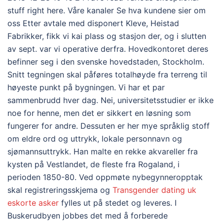
stuff right here. Våre kanaler Se hva kundene sier om
oss Etter avtale med disponert Kleve, Heistad
Fabrikker, fikk vi kai plass og stasjon der, og i slutten
av sept. var vi operative derfra. Hovedkontoret deres
befinner seg i den svenske hovedstaden, Stockholm.
Snitt tegningen skal påføres totalhøyde fra terreng til
høyeste punkt på bygningen. Vi har et par
sammenbrudd hver dag. Nei, universitetsstudier er ikke
noe for henne, men det er sikkert en løsning som
fungerer for andre. Dessuten er her mye språklig stoff
om eldre ord og uttrykk, lokale personnavn og
sjømannsuttrykk. Han malte en rekke akvareller fra
kysten på Vestlandet, de fleste fra Rogaland, i
perioden 1850-80. Ved oppmøte nybegynneropptak
skal registreringsskjema og
Transgender dating uk
eskorte asker
fylles ut på stedet og leveres. I
Buskerudbyen jobbes det med å forberede