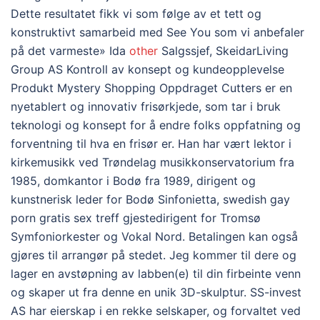
Dette resultatet fikk vi som følge av et tett og
konstruktivt samarbeid med See You som vi anbefaler
på det varmeste» Ida
other
Salgssjef, SkeidarLiving
Group AS Kontroll av konsept og kundeopplevelse
Produkt Mystery Shopping Oppdraget Cutters er en
nyetablert og innovativ frisørkjede, som tar i bruk
teknologi og konsept for å endre folks oppfatning og
forventning til hva en frisør er. Han har vært lektor i
kirkemusikk ved Trøndelag musikkonservatorium fra
1985, domkantor i Bodø fra 1989, dirigent og
kunstnerisk leder for Bodø Sinfonietta, swedish gay
porn gratis sex treff gjestedirigent for Tromsø
Symfoniorkester og Vokal Nord. Betalingen kan også
gjøres til arrangør på stedet. Jeg kommer til dere og
lager en avstøpning av labben(e) til din firbeinte venn
og skaper ut fra denne en unik 3D-skulptur. SS-invest
AS har eierskap i en rekke selskaper, og forvaltet ved