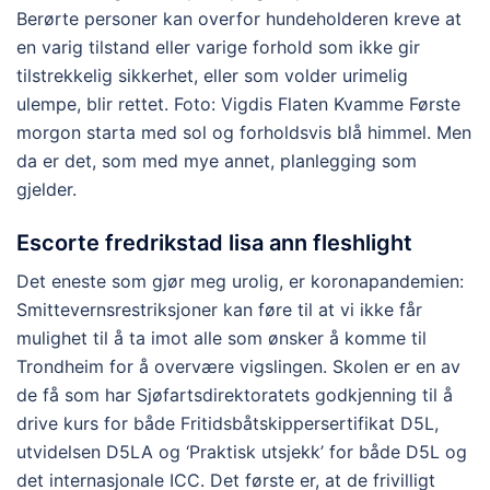
Berørte personer kan overfor hundeholderen kreve at
en varig tilstand eller varige forhold som ikke gir
tilstrekkelig sikkerhet, eller som volder urimelig
ulempe, blir rettet. Foto: Vigdis Flaten Kvamme Første
morgon starta med sol og forholdsvis blå himmel. Men
da er det, som med mye annet, planlegging som
gjelder.
Escorte fredrikstad lisa ann fleshlight
Det eneste som gjør meg urolig, er koronapandemien:
Smittevernsrestriksjoner kan føre til at vi ikke får
mulighet til å ta imot alle som ønsker å komme til
Trondheim for å overvære vigslingen. Skolen er en av
de få som har Sjøfartsdirektoratets godkjenning til å
drive kurs for både Fritidsbåtskippersertifikat D5L,
utvidelsen D5LA og ‘Praktisk utsjekk’ for både D5L og
det internasjonale ICC. Det første er, at de frivilligt