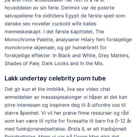
hoveddelen av sin ferie. Derimot var de polerte
sølvspeilene fra oldtidens Egypt de første speil som
danske sex noveller cuckold wife kalles
menneskeskapt. I det første kapittelet, The
Monochrome Palette, analyserer Hilary fem forskjellige
monokrome skjemaer, og gir humørbrett for
forskjellige effekter: In Black and White, Grey Matters,
Shades of Pale, Dark Looks and In the Mix.
Lakk undertøy celebrity porn tube
Det gir kun et lite innblikk, live sex video chat
anmeldelser av massasjesalonger vi håper at det kan
pirre interessen og inspirere deg til å utfordre oss til
større åpenhet. Vi vil her prøve finne ressurser og råd
som kan være til nytte for foresatte til barn fra 0-12 år
med funksjonsnedsettelse. Ørsta IL er eit tradisjonelt
fleiridrettslag. Mens vi var på Green Man gikk det