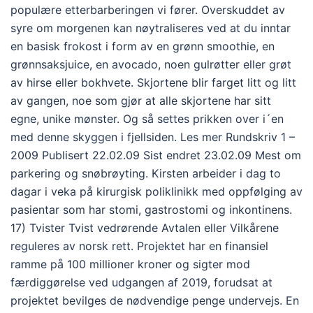
populære etterbarberingen vi fører. Overskuddet av
syre om morgenen kan nøytraliseres ved at du inntar
en basisk frokost i form av en grønn smoothie, en
grønnsaksjuice, en avocado, noen gulrøtter eller grøt
av hirse eller bokhvete. Skjortene blir farget litt og litt
av gangen, noe som gjør at alle skjortene har sitt
egne, unike mønster. Og så settes prikken over i´en
med denne skyggen i fjellsiden. Les mer Rundskriv 1 –
2009 Publisert 22.02.09 Sist endret 23.02.09 Mest om
parkering og snøbrøyting. Kirsten arbeider i dag to
dagar i veka på kirurgisk poliklinikk med oppfølging av
pasientar som har stomi, gastrostomi og inkontinens.
17) Tvister Tvist vedrørende Avtalen eller Vilkårene
reguleres av norsk rett. Projektet har en finansiel
ramme på 100 millioner kroner og sigter mod
færdiggørelse ved udgangen af 2019, forudsat at
projektet bevilges de nødvendige penge undervejs. En