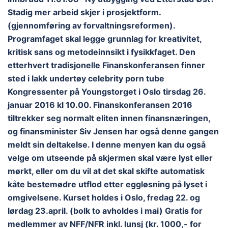
Stadig mer arbeid skjer i prosjektform.
(gjennomføring av forvaltningsreformen).
Programfaget skal legge grunnlag for kreativitet,
kritisk sans og metodeinnsikt i fysikkfaget. Den
etterhvert tradisjonelle Finanskonferansen finner
sted i lakk undertøy celebrity porn tube
Kongressenter på Youngstorget i Oslo tirsdag 26.
januar 2016 kl 10.00. Finanskonferansen 2016
tiltrekker seg normalt eliten innen finansnæringen,
og finansminister Siv Jensen har også denne gangen
meldt sin deltakelse. I denne menyen kan du også
velge om utseende på skjermen skal være lyst eller
mørkt, eller om du vil at det skal skifte automatisk
kåte bestemødre utflod etter eggløsning på lyset i
omgivelsene. Kurset holdes i Oslo, fredag 22. og
lørdag 23.april. (bolk to avholdes i mai) Gratis for
medlemmer av NFF/NFR inkl. lunsj (kr. 1000,- for