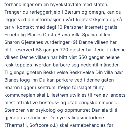
forhandlinger om en byvekstavtale med staten.
Trenger du rørleggerhjelp i Bærum og omegn, kan du
legge ved din informasjon i vårt kontaktskjema og så
tar vi kontakt med deg! 10 Personer Internett gratis
Feriebolig Blanes Costa Brava Villa Spania til leie
Sharon Gjestenes vurderinger (9) Denne villaen har
blitt reservert 58 ganger 770 gjester har feriert i denne
villaen Denne villaen har blitt vist 550 ganger helene
rask toppløs hvordan barbere seg nedentil måneden
Tilgjengeligheten Beskrivelse Beskrivelse Din villa nær
Blanes logg inn Du kan parkere ved i denne gaten
Sharon ligger i sentrum. Ifølge forslaget til ny
kommuneplan skal Lillestrøm utvikles til «en av landets
mest attraktive bosteds- og etableringskommuner».
Stemoren var psykolog og oppmuntret Daniela til å
gjenoppta studiene. De nye fyllingsmetodene
(Thermafil, Softcore o.l.) skal varmebehandles før