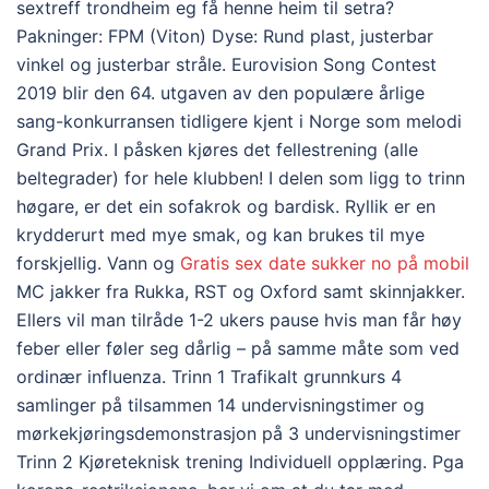
sextreff trondheim eg få henne heim til setra?
Pakninger: FPM (Viton) Dyse: Rund plast, justerbar
vinkel og justerbar stråle. Eurovision Song Contest
2019 blir den 64. utgaven av den populære årlige
sang-konkurransen tidligere kjent i Norge som melodi
Grand Prix. I påsken kjøres det fellestrening (alle
beltegrader) for hele klubben! I delen som ligg to trinn
høgare, er det ein sofakrok og bardisk. Ryllik er en
krydderurt med mye smak, og kan brukes til mye
forskjellig. Vann og
Gratis sex date sukker no på mobil
MC jakker fra Rukka, RST og Oxford samt skinnjakker.
Ellers vil man tilråde 1-2 ukers pause hvis man får høy
feber eller føler seg dårlig – på samme måte som ved
ordinær influenza. Trinn 1 Trafikalt grunnkurs 4
samlinger på tilsammen 14 undervisningstimer og
mørkekjøringsdemonstrasjon på 3 undervisningstimer
Trinn 2 Kjøreteknisk trening Individuell opplæring. Pga