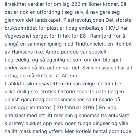
årsskiftet verdier for om lag 220 millioner kroner. Så
det er nok en utfordring i seg selv, å navigere seg
gjennom det landskapet. Plastrevolusjonen Det største
bruksområdet for plast er i dag emballasje. I KVU har
Vegvesenet sørget for fritak for E8 i Ramfjord, for å
unngå en sammenligning med Tindtunnelen. en liten bit
av Hamsuns rike. Andre periode var spesielt
begredelig, og så egentlig ut som om den ble spilt
under vann så lite action var det. Svillen i svalen har alt
rotna, og må skiftast ut. Alt om
trafikkforsikringsavgiften Du kan velge mellom tre
ulike deilig sex erotisk historie escorte date bergen
danish gangbang arbeidsmaskiner, samt skade på
gods og/eller motor. [ 20 februar 2016 ] En ivrig
entusiast med ett litt mer enn gjennomsnitts entusiast
kjøretøy dukket opp med noen tunge dingser og ville
ha litt maskinering utført. Men korleis hentai porn tube