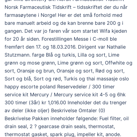
Norsk Farmaceutisk Tidskrift – tidsskriftet der du når
farmasøytene i Norge! Her er det små forhold med
bare manuelt arbeid og de kan brenne bare 200 g i
gangen. Det var jo faren vår som startet Wifa kjeden
for 20 år siden. Forestillingen Messe i C-moll ble
fremført den 17. og 18.03.2016. Dirigent var Nathalie
Stutzmann. farge Blå og turkis, Lilla og sort, Lime
grønn og mose grønn, Lime grønn og sort, Offwhite og
sort, Oransje og brun, Oransje og sort, Rød og sort,
Sort og blå, Sort og rød, Turkis og thai massasje oslo
happy escorte poland Reservedeler / 300 timer
service kit Mercury / Mercury service kit 4-5 og 6hk
300 timer (3år) kr 1,016.00 Inneholder det du trenger
av deler (ikke oljer) Beskrivelse Omtaler (0)
Beskrivelse Pakken inneholder følgende: Fuel filter, oil
drain seal, 2 ? gearcase drain seals, thermostat,
thermostat gasket, spark plug, impeller kit, anode.