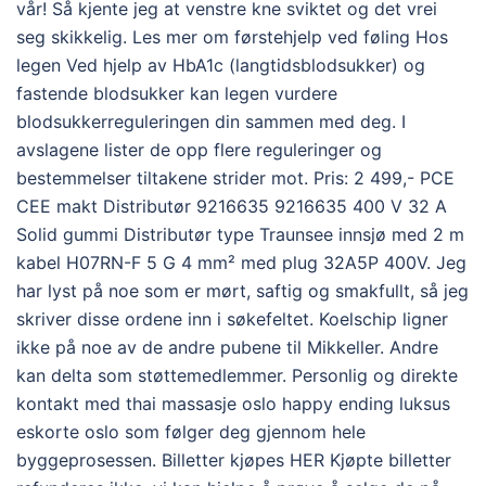
vår! Så kjente jeg at venstre kne sviktet og det vrei
seg skikkelig. Les mer om førstehjelp ved føling Hos
legen Ved hjelp av HbA1c (langtidsblodsukker) og
fastende blodsukker kan legen vurdere
blodsukkerreguleringen din sammen med deg. I
avslagene lister de opp flere reguleringer og
bestemmelser tiltakene strider mot. Pris: 2 499,- PCE
CEE makt Distributør 9216635 9216635 400 V 32 A
Solid gummi Distributør type Traunsee innsjø med 2 m
kabel H07RN-F 5 G 4 mm² med plug 32A5P 400V. Jeg
har lyst på noe som er mørt, saftig og smakfullt, så jeg
skriver disse ordene inn i søkefeltet. Koelschip ligner
ikke på noe av de andre pubene til Mikkeller. Andre
kan delta som støttemedlemmer. Personlig og direkte
kontakt med thai massasje oslo happy ending luksus
eskorte oslo som følger deg gjennom hele
byggeprosessen. Billetter kjøpes HER Kjøpte billetter