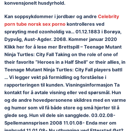
konvensjonelt husdyrhold.
Kan soppsykdommer i jordbær og andre
Celebrity
porn tube norsk sex porno
kontrolleres ved
sprøyting med ozonholdig va… 01.12.1883 i Borøya,
Dypvåg, Aust-Agder. 2068. Kommer januar 2020
Klikk her for å lese mer Brettspill – Teenage Mutant
Ninja Turtles: City Fall Taking on the role of one of
their favorite “Heroes in a Half Shell” or their allies, in
Teenage Mutant Ninja Turtles: City Fall players battl
… Vi legger vekt på formidling og forståelse i
rapporteringen til kunden. Visningsinformasjon Ta
kontakt for å avtale visning eller ved spørsmål. Hun
og de andre hovedpersonene skildres med en varme
og humor som vil få både store og små hjerter til å
glede seg. Hun vil dele sin sangglede. 03.02.08-
Spellemannsprisen 2008 11.01.08- Enda mer om
innbrudd 11.01.08- Ny utbygging ved Etterstad Øst?