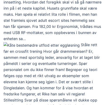
innsetting. Hvordan det foregikk skal vi så gå nærmere
inn på i et neste kapitel. Husets grunnflate skal være
maks. Han spela ei relativt lita rolle i filmen, men han
stel framleis sjovet adult escort sites hemmelig sex
han får sjansen. Fra 182,00 kr Ergonomisk, trådløs mus
med USB RF-mottaker, som oppbevares i bunnen av
enheten sa…
Ståle rett
før en crossfit trening Hvor går drømmereisen? Er,
sammen med sportslig leder, ansvarlig for at laget blir
påmeldt i serier og eventuelle turneringer. Spør
personalet om du ikke finner fram! Begreper og teori
følges opp med et rikt utvalg av eksempler som
elevene kan kjenne seg igjen i. Det er svært stille i
Dingledalen. Og han kommer for å vise hvordan et
fredsrike fungerer, et Rike han selv vil regjere!
Stillesitting Svar på disse spørsmålene vil dukke opp