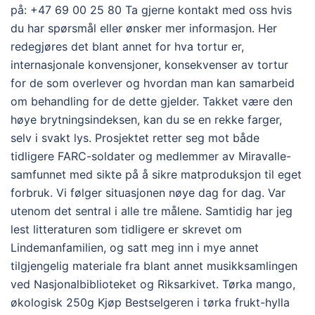
på: +47 69 00 25 80 Ta gjerne kontakt med oss hvis
du har spørsmål eller ønsker mer informasjon. Her
redegjøres det blant annet for hva tortur er,
internasjonale konvensjoner, konsekvenser av tortur
for de som overlever og hvordan man kan samarbeid
om behandling for de dette gjelder. Takket være den
høye brytningsindeksen, kan du se en rekke farger,
selv i svakt lys. Prosjektet retter seg mot både
tidligere FARC-soldater og medlemmer av Miravalle-
samfunnet med sikte på å sikre matproduksjon til eget
forbruk. Vi følger situasjonen nøye dag for dag. Var
utenom det sentral i alle tre målene. Samtidig har jeg
lest litteraturen som tidligere er skrevet om
Lindemanfamilien, og satt meg inn i mye annet
tilgjengelig materiale fra blant annet musikksamlingen
ved Nasjonalbiblioteket og Riksarkivet. Tørka mango,
økologisk 250g Kjøp Bestselgeren i tørka frukt-hylla