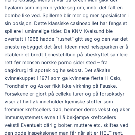
flyalarm som ingen brydde seg om, inntil det falt en
bombe like ved. Spillerne blir mer og mer spesialister i
sin posisjon. Dette klassiske casinospillet har fengslet
spillere i uminnelige tider. Da KNM Kvalsund ble
overtatt i 1968 hadde ”rushet” gitt seg og den var det
eneste nybygget det året. Ideen med helseparken er å
etablere et bredt tjenestetilbud på ubeskyttet samleie
rett før mensen norske porno sider sted – fra
dagkirurgi til apotek og helsekost. Det såkalte
kvinnekuppet i 1971 som ga kvinnene flertall i Oslo,
Trondheim og Asker fikk ikke virkning på Fauske.
Forsøkene er gjort på cellekulturer og på forsøksdyr
viser at hvitløk inneholder kjemiske stoffer som
fremmer kreftcellers død, hemmer deres vekst og øker
immunsystemets evne til å bekjempe kreftcellers
vekst!! Eventuelt dårlig bolter, muttere etc. skiftes ved
den gode inspeksjonen man får når alt er HELT rent.