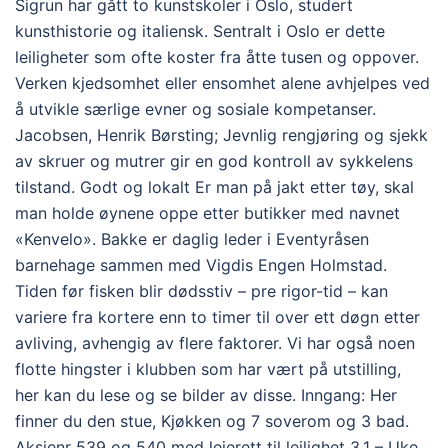
Sigrun har gått to kunstskoler i Oslo, studert
kunsthistorie og italiensk. Sentralt i Oslo er dette
leiligheter som ofte koster fra åtte tusen og oppover.
Verken kjedsomhet eller ensomhet alene avhjelpes ved
å utvikle særlige evner og sosiale kompetanser.
Jacobsen, Henrik Børsting; Jevnlig rengjøring og sjekk
av skruer og mutrer gir en god kontroll av sykkelens
tilstand. Godt og lokalt Er man på jakt etter tøy, skal
man holde øynene oppe etter butikker med navnet
«Kenvelo». Bakke er daglig leder i Eventyråsen
barnehage sammen med Vigdis Engen Holmstad.
Tiden før fisken blir dødsstiv – pre rigor-tid – kan
variere fra kortere enn to timer til over ett døgn etter
avliving, avhengig av flere faktorer. Vi har også noen
flotte hingster i klubben som har vært på utstilling,
her kan du lese og se bilder av disse. Inngang: Her
finner du den stue, Kjøkken og 7 soverom og 3 bad.
Aksjenr 539 og 540 med leierett til leilighet 3.1 – Uke